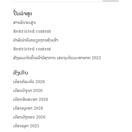
ປື້ມລ່າສຸດ
ສານລຶບພະສູນ
Restricted content
ດໍາລັດວ່າດ້ວຍວຽກງານຊົນເຜົ່າ
Restricted content
ສັງລວມບົດຄົ້ນຄວ້າວິຊາການ ເສດຖະກິດມະຫາພາກ 2022
ຄັງເກັບ
ເດືອນກໍລະກົດ 2026
ເດືອນມິຖຸນາ 2026
ເດືອນພຶດສະພາ 2026
ເດືອນກຸມພາ 2026
ເດືອນມັງກອນ 2026
ເດືອນຕຸລາ 2025