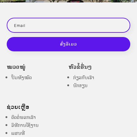
ສົ່ງອີເມວ
ໝວດໝູ່
ຫົວຂໍ້ອື່ນໆ
ປຶ້ມທັງໝົດ
ກ່ຽວກັບເຮົາ
ນັກຂຽນ
ຊ່ວຍເຫຼືອ
ຕິດຕໍ່ພວກເຮົາ
ວິທີການໃຊ້ງານ
ແຜນທີ່