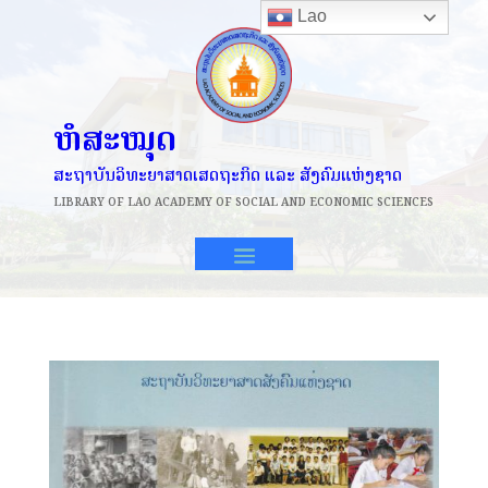
Lao
ຫໍສະໝຸດ
ສະຖາບັນວິທະຍາສາດເສດຖະກິດ ແລະ ສັງຄົມແຫ່ງຊາດ
LIBRARY OF
LAO ACADEMY OF SOCIAL AND ECONOMIC SCIENCES