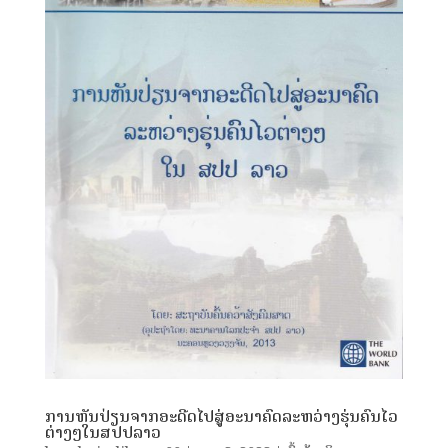
ການຫັນປ່ຽນຈາກອະດີດໄປສູ່ອະນາຄົດລະຫວ່າງຮຸ່ນຄົນໄວ
ຕ່າງໆໃນສປປລາວ