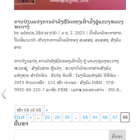
ການປ່ຽນແປງການດໍາລົງຊີວິດຂອງເຜົ່າມົ້ງຢູ່ແຂວງຫລວງ
ພະບາງ
by
admin_library00
|
ມ.ຖ. 2, 2023
|
ຄົ້ນຄ້ວາວິທະຍາສາດ
,
ປຶ້ມທີ່ແນະນຳ
,
ຜົນງານການຄົ້ນຄວ້າຂອງ ສວສສຊ
,
ສວສສຊ
,
ສັງຄົມ
ສາດ
ການປ່ຽນແປງ ການດຳລົງຊີວິດຂອງເຜົ່າມົ້ງ ຢູ່ ແຂວງຫຼວງພະບາງ
ໝວດໝູ່ : ສັງຄົມສາດ ຜູ້ແຕ່ງ : ສະຖາບັນວິທະຍາສາດສັງຄົມ
ແຫ່ງຊາດ ສຳນັກພິມ : ສິນໄຊ ພິມທີ່ : ໂຮງພິມແຫ່ງລັດ ປີທີ່ພິມ :
2019 ຈຳນວນໜ້າ : 155 ໜ້າ ປະເພດ : ສັງຄົມ ISBN : 978-
9932-00-220-7 ລະຫັດ PBM : ເລກໝວດເອກະສານ : 305.8...
ໜ້າ 68 of 68
«
First
«
...
10
20
30
...
64
65
66
67
68
ຄົ້ນຫາ