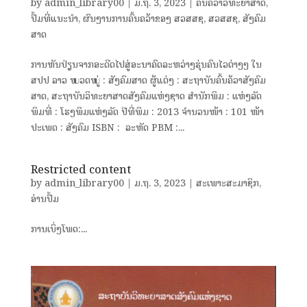
by
admin_library00
|
ມ.ຖ. 3, 2023
|
ຄົ້ນຄ້ວາວິທະຍາສາດ
,
ປຶ້ມທີ່ແນະນຳ
,
ຜົນງານການຄົ້ນຄວ້າຂອງ ສວສສຊ
,
ສວສສຊ
,
ສັງຄົມ
ສາດ
ການຫັນປ່ຽນຈາກອະດີດໄປສູ່ອະນາຄົດລະຫວ່າງຮຸ່ນຄົນໄວຕ່າງໆ ໃນ
ສປປ ລາວ ໝວດໝູ່ : ສັງຄົມສາດ ຜູ້ແຕ່ງ : ສະຖາບັນຄົ້ນຄ້ວາສັງຄົມ
ສາດ, ສະຖາບັນວິທະຍາສາດສັງຄົມແຫ່ງຊາດ ສຳນັກພິມ : ແຫ່ງລັດ
ພິມທີ່ : ໂຮງພິມແຫ່ງລັດ ປີທີ່ພິມ : 2013 ຈຳນວນໜ້າ : 101 ໜ້າ
ປະເພດ : ສັງຄົມ ISBN : ລະຫັດ PBM :...
Restricted content
by
admin_library00
|
ມ.ຖ. 3, 2023
|
ສະເພາະສະມາຊິກ
,
ອ່ານປຶ້ມ
ການເບິ່ງໂພດ:...