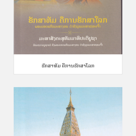
ຮັກສາທັມ ຄືການຮັກສາໂລກ