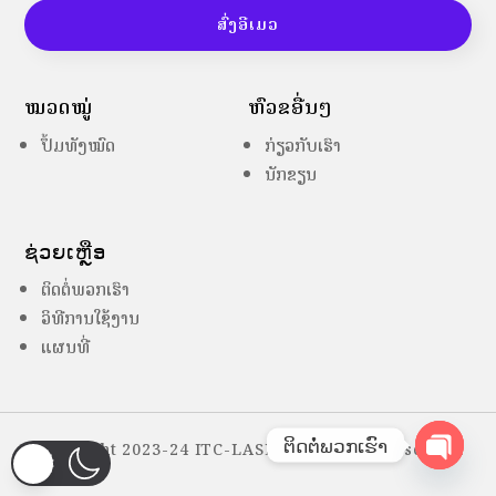
ສົ່ງອີເມວ
ໝວດໝູ່
ຫົວຂໍ້ອື່ນໆ
ປຶ້ມທັງໝົດ
ກ່ຽວກັບເຮົາ
ນັກຂຽນ
ຊ່ວຍເຫຼືອ
ຕິດຕໍ່ພວກເຮົາ
ວິທີການໃຊ້ງານ
ແຜນທີ່
ຕິດຕໍ່ພວກເຮົາ
Copyright 2023-24 ITC-LASES – All Right Reserved
Open