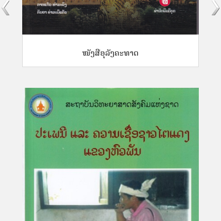
ໜັງສືອຸລັງຄະທາດ