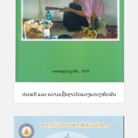
ປະເພນີ ແລະ ຄວາມເຊື່ອຊາວໄຕແດງແຂວງຫົວພັນ