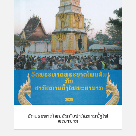
ວັດພຣະທາດໂພນສັນກັບປາກົດການບັ້ງໄຟ
ພະຍານາກ