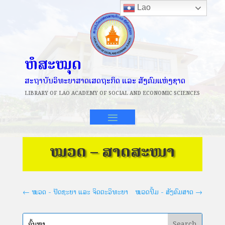
Lao
ຫໍສະໝຸດ
ສະຖາບັນວິທະຍາສາດເສດຖະກິດ ແລະ ສັງຄົມແຫ່ງຊາດ
LIBRARY OF
LAO ACADEMY OF SOCIAL AND ECONOMIC SCIENCES
ໝວດ – ສາດສະໜາ
←
ໝວດ - ປັດຊະຍາ ແລະ ຈິດຕະວິທະຍາ
ໝວດປຶ້ມ - ສັງຄົມສາດ
→