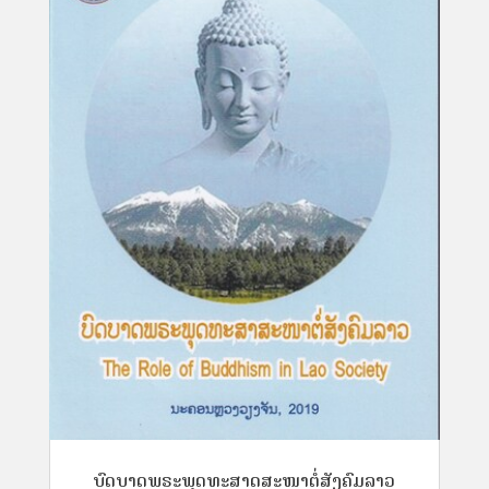
ບົດບາດພຣະພຸດທະສາດສະໜາຕໍ່ສັງຄົມລາວ