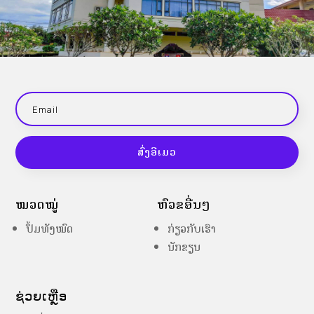
ສົ່ງອີເມວ
ໝວດໝູ່
ຫົວຂໍ້ອື່ນໆ
ປຶ້ມທັງໝົດ
ກ່ຽວກັບເຮົາ
ນັກຂຽນ
ຊ່ວຍເຫຼືອ