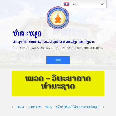
Lao
ຫໍສະໝຸດ
ສະຖາບັນວິທະຍາສາດເສດຖະກິດ ແລະ ສັງຄົມແຫ່ງຊາດ
LIBRARY OF
LAO ACADEMY OF SOCIAL AND ECONOMIC SCIENCES
ໝວດ – ວິທະຍາສາດ
ທຳມະຊາດ
←
ໝວດ - ພາສາສາດ
ໝວດ - ເຕັກໂນໂລຊີ (ວິທະຍາສາດປະຍຸກ)
→