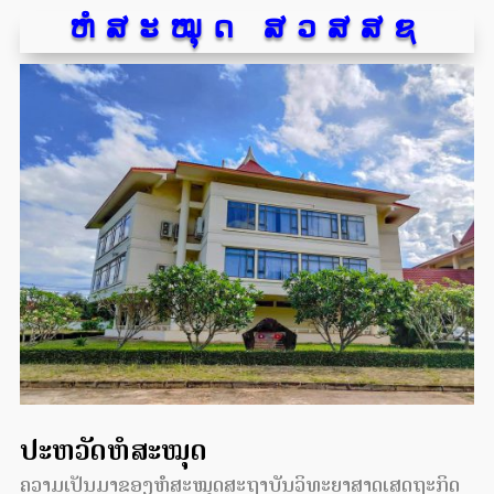
ຫໍສະໝຸດ ສວສສຊ
ປະຫວັດຫໍສະໝຸດ
ຄວາມເປັນມາຂອງຫໍສະໝຸດສະຖາບັນວິທະຍາສາດເສດຖະກິດ