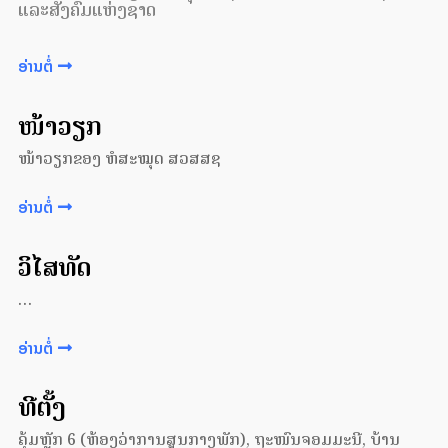
ແລະສັງຄົມແຫ່ງຊາດ
ອ່ານຕໍ່
ໜ້າວຽກ
ໜ້າວຽກຂອງ ຫໍສະໝຸດ ສວສສຊ
ອ່ານຕໍ່
ວິໄສທັດ
…
ອ່ານຕໍ່
ທີ່ຕັ້ງ
ຄຸ້ມຫຼັກ 6 (ຫ້ອງວ່າການສູນກາງພັກ), ຖະໜົນຈອມມະນີ, ບ້ານ