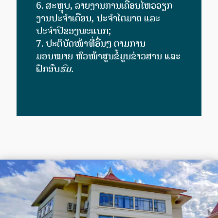
ສະຫຼຸບ, ລາຍງານການ​ເຄື່ອນ​ໄຫວ​ວຽກ​
ງານປະຈຳເດືອນ, ປະຈຳໄຕມາດ ແລະ
ປະຈຳປີຂອງພະແນກ;
ປະຕິບັດໜ້າທີ່ອື່ນໆ ຕາມການ
ມອບໝາຍ ຫົວໜ້າສູນຂໍ້ມູນຂ່າວສານ ແລະ
ຝຶກອົບ
ຮົມ.