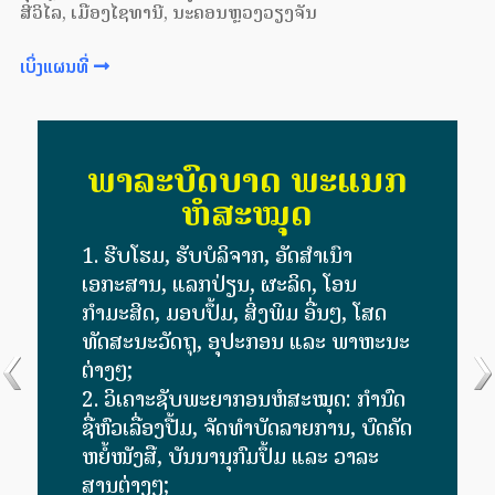
ສີວິໄລ, ເມືອງໄຊທານີ, ນະຄອນຫຼວງວຽງຈັນ
ເບິ່ງແຜນທີ່
ພາລະບົດບາດ ພະແນກ
ຫໍສະໝຸດ
ຮີບໂຮມ, ຮັບບໍລິຈາກ, ອັດສໍາເນົາ
ເອກະສານ, ແລກປ່ຽນ, ຜະລິດ, ໂອນ
ກຳມະສິດ, ມອບປຶ້ມ, ສິ່ງພິມ ອື່ນໆ, ໂສດ
ທັດສະນະວັດຖຸ, ອຸປະກອນ ແລະ ພາຫະນະ
ຕ່າງໆ;
ວິເຄາະຊັບພະຍາກອນຫໍສະໝຸດ: ​ກຳນົດ
ຊື່ຫົວເລື່ອງປື້ມ, ຈັດທຳບັດລາຍການ, ບົດຄັດ
ຫຍໍ້ໜັງສື, ບັນນານຸກົມປຶ້ມ ແລະ ວາລະ
ສານຕ່າງໆ;