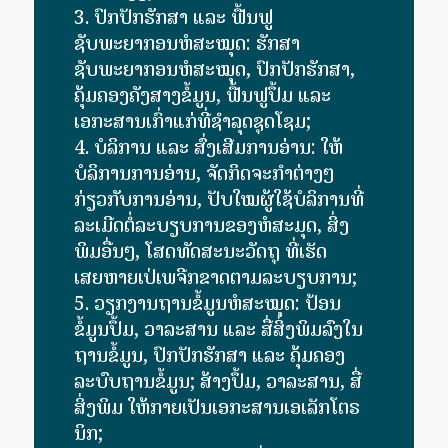
ປົກ​ປັກ​ຮັກສາ ແລະ ຟື້ນຟູ
ຊັບພະຍາກອນຫໍສະໝຸດ: ຮັກສາ
ຊັບພະຍາກອນຫໍສະໝຸດ, ປົກປັກຮັກສາ,​
ຄຸ້ມຄອງຄັງສາງຂໍ້ມູນ, ຟື້ນຟູປຶ້ມ​ ແລະ
ເອກະສານເກົ່າແກ່ທີ່ຊໍາລຸດຊຸດໂຊມ;
ບໍລິການ ​ແລະ ສົ່ງ​ເສີມ​ການ​ອ່ານ: ໃຫ້
ບໍລິການການອ່ານ, ຈັດກິດຈະກຳຕ່າງໆ
ກ່ຽວກັບການອ່ານ, ປັບໃໝຜູ້ໃຊ້ບໍລິການທີ່
ລະ​ເມີດ​ຕໍ່​ລະ​ບຽບ​ການ​ຂອງ​ຫໍ​ສະ​ມຸດ, ສິ່ງ
ພິມອື່ນໆ, ໂສດທັດສະນະວັດຖຸ ທີ່ເຮັດ
ເສຍຫາຍເປ່ເພຈີກຂາດຕາມລະບຽບການ;
ວຽກ​ງານຖານຂໍ້ມູນຫໍສະໝຸດ: ປ້ອນ
ຂໍ້ມູນປຶ້ມ,​ ວາລະສານ ແລະ ສື່ສິ່ງພິມລົງໃນ
ຖານຂໍ້ມູນ, ປົກປັກຮັກສາ ແລະ ຄຸ້ມຄອງ
ລະບົບຖານຂໍ້ມູນ; ສ້າງປຶ້ມ, ວາລະສານ, ສື່
ສິ່ງພິມ ໃຫ້ກາຍເປັນເອກະສານເອເລັກໂຕຣ
ນິກ;