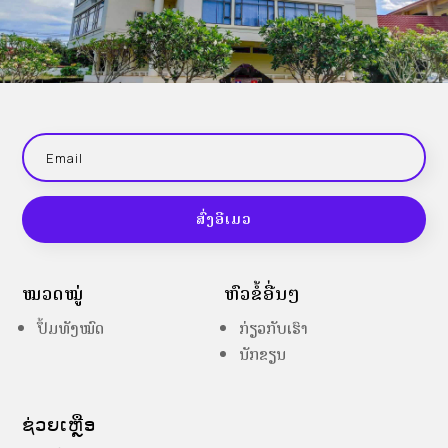
ສົ່ງອີເມວ
ໝວດໝູ່
ຫົວຂໍ້ອື່ນໆ
ປຶ້ມທັງໝົດ
ກ່ຽວກັບເຮົາ
ນັກຂຽນ
ຊ່ວຍເຫຼືອ