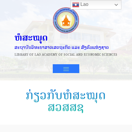
Lao
ຫໍສະໝຸດ
ສະຖາບັນວິທະຍາສາດເສດຖະກິດ ແລະ ສັງຄົມແຫ່ງຊາດ
LIBRARY OF
LAO ACADEMY OF SOCIAL AND ECONOMIC SCIENCES
ກ່ຽວກັບຫໍສະໝຸດ
ສວສສຊ