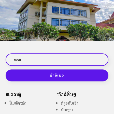
ສົ່ງອີເມວ
ໝວດໝູ່
ຫົວຂໍ້ອື່ນໆ
ປຶ້ມທັງໝົດ
ກ່ຽວກັບເຮົາ
ນັກຂຽນ