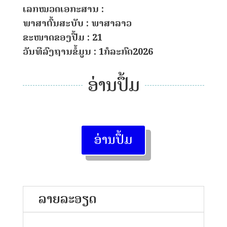
ເລກໝວດເອກະສານ :
ພາສາຕົ້ນສະບັບ : ພາສາລາວ
ຂະໜາດຂອງປື້ມ : 21
ວັນທີລົງຖານຂໍ້ມູນ : 1ກໍລະກົດ2026
ອ່ານປຶ້ມ
ອ່ານປຶ້ມ
ລາຍລະອຽດ