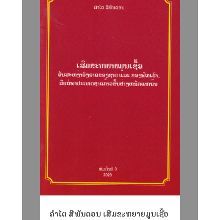
ຄໍາໄຕ ສີພັນດອນ ເສີມຂະຫຍາຍມູນເຊື້ອ