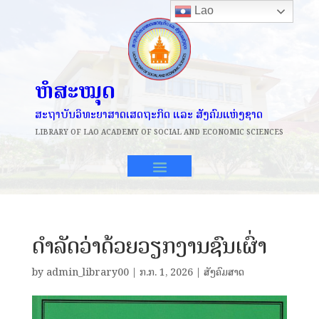
Lao
ຫໍສະໝຸດ
ສະຖາບັນວິທະຍາສາດເສດຖະກິດ ແລະ ສັງຄົມແຫ່ງຊາດ
LIBRARY OF
LAO ACADEMY OF SOCIAL AND ECONOMIC SCIENCES
ດໍາລັດວ່າດ້ວຍວຽກງານຊົນເຜົ່າ
by
admin_library00
|
​ກ.ກ. 1, 2026
|
ສັງຄົມສາດ