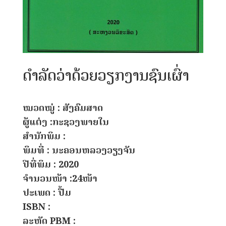
ດໍາລັດວ່າດ້ວຍວຽກງານຊົນເຜົ່າ
ໝວດໝູ່ : ສັງຄົມສາດ
ຜູ້ແຕ່ງ :ກະຊວງພາຍໃນ
ສຳນັກພິມ :
ພິມທີ່ : ນະຄອນຫລວງວຽງຈັນ
ປີທີ່ພິມ : 2020
ຈຳນວນໜ້າ :24ໜ້າ
ປະເພດ : ປື້ມ
ISBN :
ລະຫັດ PBM :