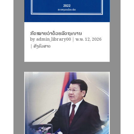
ກົດໝາຍວ່າດ້ວຍລັດຖະບານ
by
admin_library00
|
ພ.ພ. 12, 2026
|
ສັງຄົມສາດ