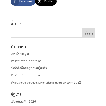
Facebook
Twitter
ຄົ້ນຫາ
ປື້ມລ່າສຸດ
ສານລຶບພະສູນ
Restricted content
ດໍາລັດວ່າດ້ວຍວຽກງານຊົນເຜົ່າ
Restricted content
ສັງລວມບົດຄົ້ນຄວ້າວິຊາການ ເສດຖະກິດມະຫາພາກ 2022
ຄັງເກັບ
ເດືອນກໍລະກົດ 2026