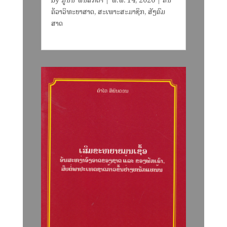
by
ມູນິນ ພົນສັກດາ
|
ພ.ພ. 14, 2026
|
ຄົ້ນ
ຄ້ວາວິທະຍາສາດ
,
ສະເພາະສະມາຊິກ
,
ສັງຄົມ
ສາດ