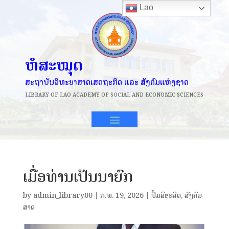
Lao
ຫໍສະໝຸດ
ສະຖາບັນວິທະຍາສາດເສດຖະກິດ ແລະ ສັງຄົມແຫ່ງຊາດ
LIBRARY OF
LAO ACADEMY OF SOCIAL AND ECONOMIC SCIENCES
ເມື່ອທ່ານເປັນນາຍົກ
by
admin_library00
|
ກ.ພ. 19, 2026
|
ປຶ້ມລິຂະສິດ
,
ສັງຄົມ
ສາດ