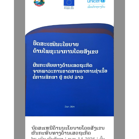
ບົດສະເຫນີດ້ານນະໂຍບາຍໂດຍສັງເຂບ
ຜົນກະທົບທາງດ້ານເສດຖະກິດ