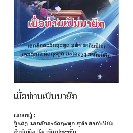
ເມື່ອທ່ານເປັນນາຍົກ
ໝວດໝູ່ :
ຜູ້ແຕ່ງ :ເອກອັກຄະລັດຖະທຸດ ສຸທຳ ສາກົນນິຍົມ
ສຳນັກພິມ :ໂຮງພິມປະຊາຊົນ