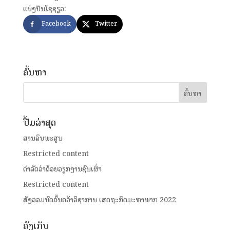
ແບ່ງປັນໂຊຊຽວ:
Facebook
Twitter
ຄົ້ນຫາ
ປື້ມລ່າສຸດ
ສານລຶບພະສູນ
Restricted content
ດໍາລັດວ່າດ້ວຍວຽກງານຊົນເຜົ່າ
Restricted content
ສັງລວມບົດຄົ້ນຄວ້າວິຊາການ ເສດຖະກິດມະຫາພາກ 2022
ຄັງເກັບ