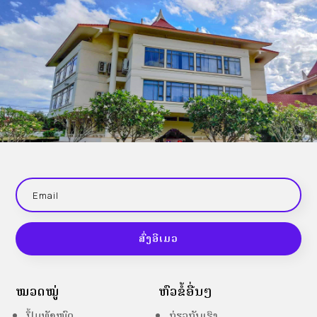
ສົ່ງອີເມວ
ໝວດໝູ່
ຫົວຂໍ້ອື່ນໆ
ປຶ້ມທັງໝົດ
ກ່ຽວກັບເຮົາ