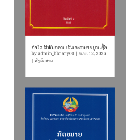
ຄໍາໄຕ ສີພັນດອນ ເສີມຂະຫຍາຍມູນເຊື້ອ
by
admin_library00
|
ພ.ພ. 12, 2026
|
ສັງຄົມສາດ