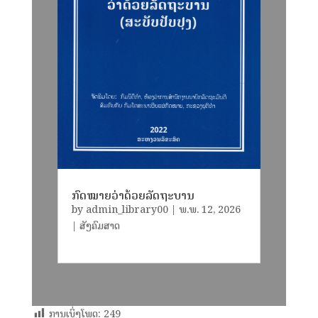
ກົດໝາຍວ່າດ້ວຍລັດຖະບານ
by
admin_library00
|
ພ.ພ. 12, 2026
|
ສັງຄົມສາດ
ການເບິ່ງໂພດ:
249