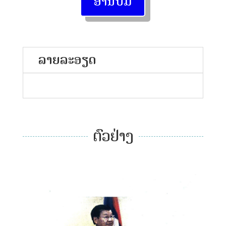
ອ່ານປຶ້ມ
ລາຍລະອຽດ
ຕົວຢ່າງ