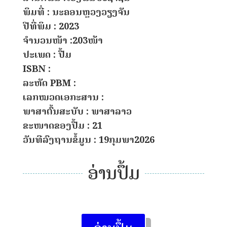
ພິມທີ່ : ນະຄອນຫຼວງວຽງຈັນ
ປີທີ່ພິມ : 2023
ຈຳນວນໜ້າ :203ໜ້າ
ປະເພດ : ປື້ມ
ISBN :
ລະຫັດ PBM :
ເລກໝວດເອກະສານ :
ພາສາຕົ້ນສະບັບ : ພາສາລາວ
ຂະໜາດຂອງປື້ມ : 21
ວັນທີລົງຖານຂໍ້ມູນ : 19ກຸມພາ2026
ອ່ານປຶ້ມ