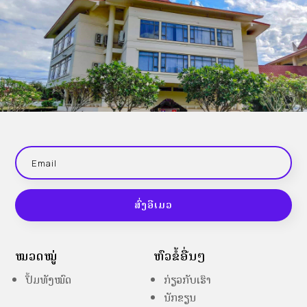
ສົ່ງອີເມວ
ໝວດໝູ່
ຫົວຂໍ້ອື່ນໆ
ປຶ້ມທັງໝົດ
ກ່ຽວກັບເຮົາ
ນັກຂຽນ