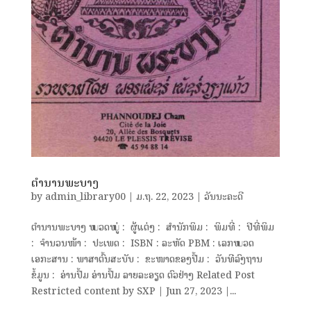
ຕຳນານພະບາງ
by
admin_library00
|
ມ.ຖ. 22, 2023
|
ວັນນະຄະດີ
ຕຳນານພະບາງ ໝວດໝູ່ : ຜູ້ແຕ່ງ : ສຳນັກພິມ : ພິມທີ່ : ປີທີ່ພິມ
: ຈຳນວນໜ້າ : ປະເພດ : ISBN : ລະຫັດ PBM : ເລກໝວດ
ເອກະສານ : ພາສາຕົ້ນສະບັບ : ຂະໜາດຂອງປື້ມ : ວັນທີລົງຖານ
ຂໍ້ມູນ : ອ່ານປຶ້ມ ອ່ານປຶ້ມ ລາຍລະອຽດ ຕົວຢ່າງ Related Post
Restricted content by SXP | Jun 27, 2023 |...