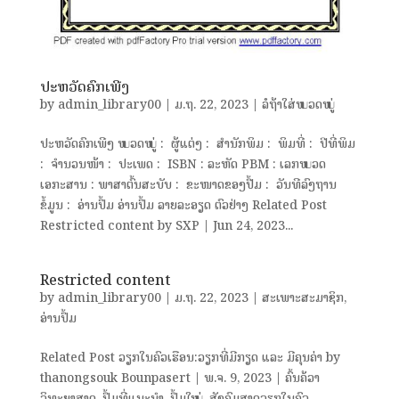
ປະຫວັດຄົກເພີງ
by
admin_library00
|
ມ.ຖ. 22, 2023
|
ລໍຖ້າໃສ່ໝວດໝູ່
ປະຫວັດຄົກເພີງ ໝວດໝູ່ : ຜູ້ແຕ່ງ : ສຳນັກພິມ : ພິມທີ່ : ປີທີ່ພິມ
: ຈຳນວນໜ້າ : ປະເພດ : ISBN : ລະຫັດ PBM : ເລກໝວດ
ເອກະສານ : ພາສາຕົ້ນສະບັບ : ຂະໜາດຂອງປື້ມ : ວັນທີລົງຖານ
ຂໍ້ມູນ : ອ່ານປຶ້ມ ອ່ານປຶ້ມ ລາຍລະອຽດ ຕົວຢ່າງ Related Post
Restricted content by SXP | Jun 24, 2023...
Restricted content
by
admin_library00
|
ມ.ຖ. 22, 2023
|
ສະເພາະສະມາຊິກ
,
ອ່ານປຶ້ມ
Related Post ວຽກໃນຄົວເຮືອນ:ວຽກທີ່ມີກຽດ ແລະ ມີຄຸນຄ່າ by
thanongsouk Bounpasert | ​ພ.ຈ. 9, 2023 | ຄົ້ນຄ້ວາ
ວິທະຍາສາດ, ປຶ້ມທີ່ແນະນຳ, ປຶ້ມໃໝ່, ສັງຄົມສາດວຽກໃນຄົວ