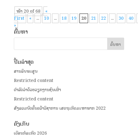
ໜ້າ 20 of 68
«
First
«
...
10
...
18
19
20
21
22
...
30
40
»
ຄົ້ນຫາ
ປື້ມລ່າສຸດ
ສານລຶບພະສູນ
Restricted content
ດໍາລັດວ່າດ້ວຍວຽກງານຊົນເຜົ່າ
Restricted content
ສັງລວມບົດຄົ້ນຄວ້າວິຊາການ ເສດຖະກິດມະຫາພາກ 2022
ຄັງເກັບ
ເດືອນກໍລະກົດ 2026