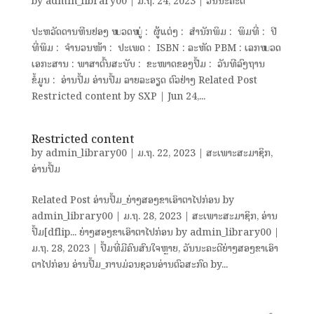
by
admin_library00
|
ມ.ຖ. 24, 2023
|
ວັນນະຄະດີ
ປະຫວັດດານຫີນຢອງ ໝວດໝູ່ : ຜູ້ແຕ່ງ : ສຳນັກພິມ : ພິມທີ່ : ປີ
ທີ່ພິມ : ຈຳນວນໜ້າ : ປະເພດ : ISBN : ລະຫັດ PBM : ເລກໝວດ
ເອກະສານ : ພາສາຕົ້ນສະບັບ : ຂະໜາດຂອງປື້ມ : ວັນທີລົງຖານ
ຂໍ້ມູນ : ອ່ານປຶ້ມ ອ່ານປຶ້ມ ລາຍລະອຽດ ຕົວຢ່າງ Related Post
Restricted content by SXP | Jun 24,...
Restricted content
by
admin_library00
|
ມ.ຖ. 22, 2023
|
ສະເພາະສະມາຊິກ
,
ອ່ານປຶ້ມ
Related Post ອ່ານປຶ້ມ_ຍ່າງສອງຂາເອົາຕາໄປກ່ອນ by
admin_library00 | ມ.ຖ. 28, 2023 | ສະເພາະສະມາຊິກ, ອ່ານ
ປຶ້ມ[dflip... ຍ່າງສອງຂາເອົາຕາໄປກ່ອນ by admin_library00 |
ມ.ຖ. 28, 2023 | ປຶ້ມທີ່ມີຄົນສົນໃຈຫຼາຍ, ວັນນະຄະດີຍ່າງສອງຂາເອົາ
ຕາໄປກ່ອນ ອ່ານປຶ້ມ_ກາບມ່ວນຊວນອ່ານຕົວສະກົດ by...