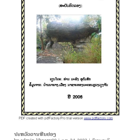
ປະຫວັດດານຫີນຢອງ