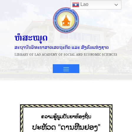
Lao
ຫໍສະໝຸດ
ສະຖາບັນວິທະຍາສາດເສດຖະກິດ ແລະ ສັງຄົມແຫ່ງຊາດ
LIBRARY OF
LAO ACADEMY OF SOCIAL AND ECONOMIC SCIENCES