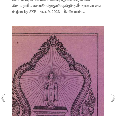
ເຮືອນ:ວຽກທີ່... ຄວາມເປັນຈິງກ່ຽວກັບຈຸດຄົງຄ້າງເສັ້ນຊາຍແດນ ລາວ-
ກຳປູເຈຍ by SXP | ​ພ.ຈ. 9, 2023 | ປຶ້ມທີ່ແນະນຳ,...