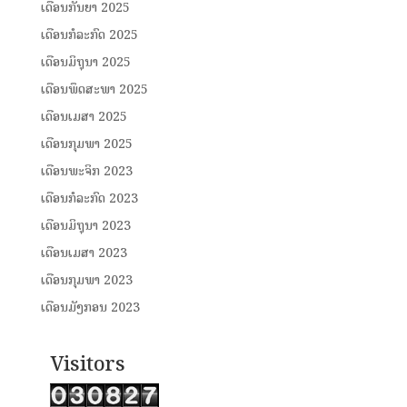
ເດືອນກັນຍາ 2025
ເດືອນກໍລະກົດ 2025
ເດືອນມິຖຸນາ 2025
ເດືອນພຶດສະພາ 2025
ເດືອນເມສາ 2025
ເດືອນກຸມພາ 2025
ເດືອນພະຈິກ 2023
ເດືອນກໍລະກົດ 2023
ເດືອນມິຖຸນາ 2023
ເດືອນເມສາ 2023
ເດືອນກຸມພາ 2023
ເດືອນມັງກອນ 2023
Visitors