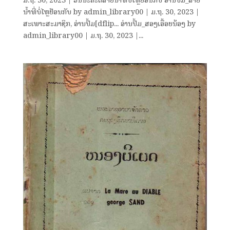
ມ.ຖ. 30, 2023 | ວັນນະຄະດີສາຍນ້ຳທີ່ບໍ່ໄຫຼຢ້ອນກັບ ອ່ານປຶ້ມ_ສາຍ
ນ້ຳທີ່ບໍ່ໄຫຼຢ້ອນກັບ by admin_library00 | ມ.ຖ. 30, 2023 |
ສະເພາະສະມາຊິກ, ອ່ານປຶ້ມ[dflip... ອ່ານປຶ້ມ_ສອງເອື້ອຍນ້ອງ by
admin_library00 | ມ.ຖ. 30, 2023 |...