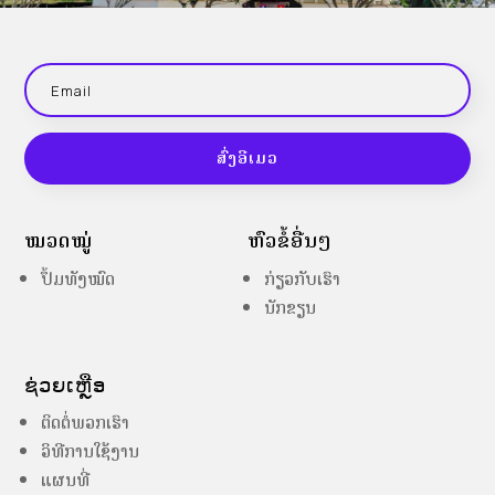
ສົ່ງອີເມວ
ໝວດໝູ່
ຫົວຂໍ້ອື່ນໆ
ປຶ້ມທັງໝົດ
ກ່ຽວກັບເຮົາ
ນັກຂຽນ
ຊ່ວຍເຫຼືອ
ຕິດຕໍ່ພວກເຮົາ
ວິທີການໃຊ້ງານ
ແຜນທີ່