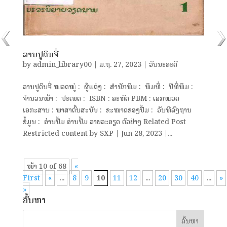
ລານປູດິນຈີ່
by
admin_library00
|
ມ.ຖ. 27, 2023
|
ວັນນະຄະດີ
ລານປູດິນຈີ່ ໝວດໝູ່ : ຜູ້ແຕ່ງ : ສຳນັກພິມ : ພິມທີ່ : ປີທີ່ພິມ :
ຈຳນວນໜ້າ : ປະເພດ : ISBN : ລະຫັດ PBM : ເລກໝວດ
ເອກະສານ : ພາສາຕົ້ນສະບັບ : ຂະໜາດຂອງປື້ມ : ວັນທີລົງຖານ
ຂໍ້ມູນ : ອ່ານປຶ້ມ ອ່ານປຶ້ມ ລາຍລະອຽດ ຕົວຢ່າງ Related Post
Restricted content by SXP | Jun 28, 2023 |...
ໜ້າ 10 of 68
«
First
«
...
8
9
10
11
12
...
20
30
40
...
»
»
ຄົ້ນຫາ