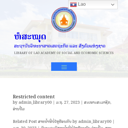
Lao
ຫໍສະໝຸດ
ສະຖາບັນວິທະຍາສາດເສດຖະກິດ ແລະ ສັງຄົມແຫ່ງຊາດ
LIBRARY OF
LAO ACADEMY OF SOCIAL AND ECONOMIC SCIENCES
Restricted content
by
admin_library00
|
ມ.ຖ. 27, 2023
|
ສະເພາະສະມາຊິກ
,
ອ່ານປຶ້ມ
Related Post ສາຍນ້ຳທີ່ບໍ່ໄຫຼຢ້ອນກັບ by admin_library00 |