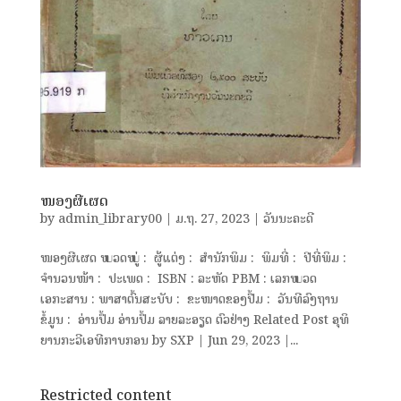
ໜອງຜີເຜດ
by
admin_library00
|
ມ.ຖ. 27, 2023
|
ວັນນະຄະດີ
ໜອງຜີເຜດ ໝວດໝູ່ : ຜູ້ແຕ່ງ : ສຳນັກພິມ : ພິມທີ່ : ປີທີ່ພິມ :
ຈຳນວນໜ້າ : ປະເພດ : ISBN : ລະຫັດ PBM : ເລກໝວດ
ເອກະສານ : ພາສາຕົ້ນສະບັບ : ຂະໜາດຂອງປື້ມ : ວັນທີລົງຖານ
ຂໍ້ມູນ : ອ່ານປຶ້ມ ອ່ານປຶ້ມ ລາຍລະອຽດ ຕົວຢ່າງ Related Post ອຸທິ
ຍານກະວີເອທີກາບກອນ by SXP | Jun 29, 2023 |...
Restricted content