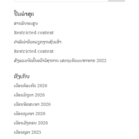
ປື້ມລ່າສຸດ
ສານລຶບພະສູນ
Restricted content
ດໍາລັດວ່າດ້ວຍວຽກງານຊົນເຜົ່າ
Restricted content
ສັງລວມບົດຄົ້ນຄວ້າວິຊາການ ເສດຖະກິດມະຫາພາກ 2022
ຄັງເກັບ
ເດືອນກໍລະກົດ 2026
ເດືອນມິຖຸນາ 2026
ເດືອນພຶດສະພາ 2026
ເດືອນກຸມພາ 2026
ເດືອນມັງກອນ 2026
ເດືອນຕຸລາ 2025