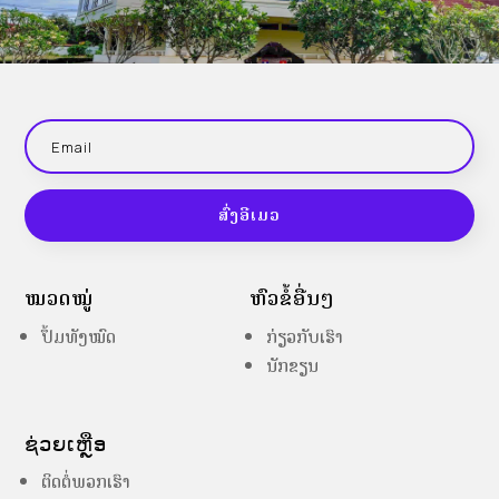
ສົ່ງອີເມວ
ໝວດໝູ່
ຫົວຂໍ້ອື່ນໆ
ປຶ້ມທັງໝົດ
ກ່ຽວກັບເຮົາ
ນັກຂຽນ
ຊ່ວຍເຫຼືອ
ຕິດຕໍ່ພວກເຮົາ