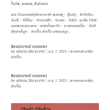
ປຶ້ມໃໝ່
,
ສວສສຊ
,
ສັງຄົມສາດ
ລາວ-ດິນແດນແຫ່ງວັດທະນະທຳ ໝວດໝູ່ : ຜູ້ແຕ່ງ : ສຳນັກພິມ :
ພິມທີ່ : ປີທີ່ພິມ : ຈຳນວນໜ້າ : ປະເພດ : ISBN : ລະຫັດ PBM :
ເລກໝວດເອກະສານ : ພາສາຕົ້ນສະບັບ : ຂະໜາດຂອງປື້ມ : ວັນທີ
ລົງຖານຂໍ້ມູນ : ອ່ານປຶ້ມ ອ່ານປຶ້ມ ລາຍລະອຽດ...
Restricted content
by
admin_library00
|
ມ.ຖ. 7, 2023
|
ສະເພາະສະມາຊິກ
,
ອ່ານປຶ້ມ
Restricted content
by
admin_library00
|
ມ.ຖ. 7, 2023
|
ສະເພາະສະມາຊິກ
,
ອ່ານປຶ້ມ