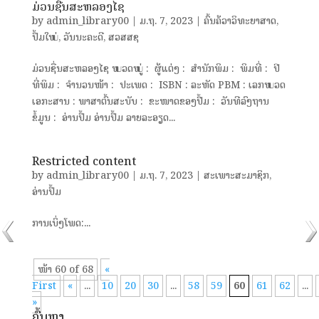
ມ່ວນຊື່ນສະຫລອງໄຊ
by
admin_library00
|
ມ.ຖ. 7, 2023
|
ຄົ້ນຄ້ວາວິທະຍາສາດ
,
ປຶ້ມໃໝ່
,
ວັນນະຄະດີ
,
ສວສສຊ
ມ່ວນຊື່ນສະຫລອງໄຊ ໝວດໝູ່ : ຜູ້ແຕ່ງ : ສຳນັກພິມ : ພິມທີ່ : ປີ
ທີ່ພິມ : ຈຳນວນໜ້າ : ປະເພດ : ISBN : ລະຫັດ PBM : ເລກໝວດ
ເອກະສານ : ພາສາຕົ້ນສະບັບ : ຂະໜາດຂອງປື້ມ : ວັນທີລົງຖານ
ຂໍ້ມູນ : ອ່ານປຶ້ມ ອ່ານປຶ້ມ ລາຍລະອຽດ...
Restricted content
by
admin_library00
|
ມ.ຖ. 7, 2023
|
ສະເພາະສະມາຊິກ
,
ອ່ານປຶ້ມ
ການເບິ່ງໂພດ:...
ໜ້າ 60 of 68
«
First
«
...
10
20
30
...
58
59
60
61
62
...
»
ຄົ້ນຫາ