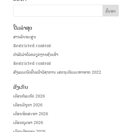
ປື້ມລ່າສຸດ
ສານລຶບພະສູນ
Restricted content
ດໍາລັດວ່າດ້ວຍວຽກງານຊົນເຜົ່າ
Restricted content
ສັງລວມບົດຄົ້ນຄວ້າວິຊາການ ເສດຖະກິດມະຫາພາກ 2022
ຄັງເກັບ
ເດືອນກໍລະກົດ 2026
ເດືອນມິຖຸນາ 2026
ເດືອນພຶດສະພາ 2026
ເດືອນກຸມພາ 2026
ເດືອນມັງກອນ 2026