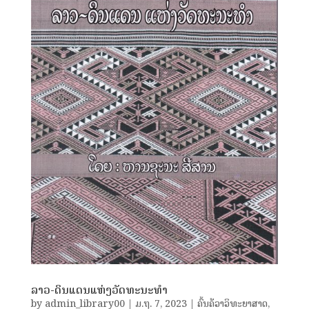
ລາວ-ດິນແດນແຫ່ງວັດທະນະທໍາ
by
admin_library00
|
ມ.ຖ. 7, 2023
|
ຄົ້ນຄ້ວາວິທະຍາສາດ
,