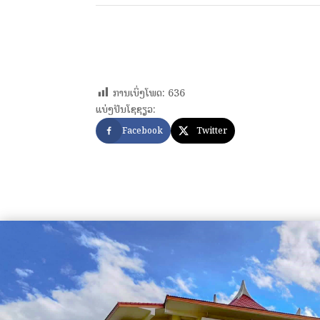
ການເບິ່ງໂພດ:
636
ແບ່ງປັນໂຊຊຽວ:
Facebook
Twitter