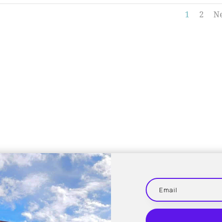
1
2
N