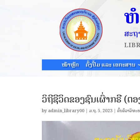
ຫ
ສະຖາ
LIB
ໜ້າຫຼັກ
ຄັ້ງປື້ມ ແລະ ເອກະສານ
ວິຖີຊີວິດຂອງຊົນເຜົ່າກຣີ (ຕອ
by
admin_library00
|
ມ.ຖ. 5, 2023
|
ຄົ້ນຄ້ວາວິທະ