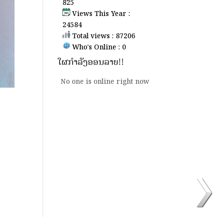
825
Views This Year :
24584
Total views : 87206
Who's Online : 0
ໃຜກຳລັງອອນລາຍ!!
No one is online right now