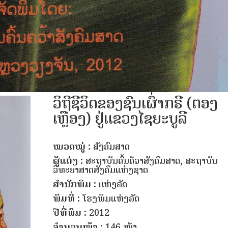
ວິຖີຊີວິດຂອງຊົນເຜົ່າກຣີ (ຕອງ
ເຫຼືອງ) ຢູ່ແຂວງໄຊຍະບູລີ
ໝວດໝູ່ :
ສັງຄົມສາດ
ຜູ້ແຕ່ງ :
ສະຖາບັນຄົ້ນຄ້ວາສັງຄົມສາດ, ສະຖາບັນ
ວິທະຍາສາດສັງຄົມແຫ່ງຊາດ
ສຳນັກພິມ :
ແຫ່ງລັດ
ພິມທີ່ :
ໂຮງພິມແຫ່ງລັດ
ປີທີ່ພິມ :
2012
ຈຳນວນໜ້າ :
146 ໜ້າ