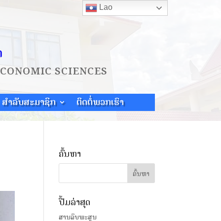
Lao
ດ
ECONOMIC SCIENCES
ສຳລັບສະມາຊິກ
ຕິດຕໍ່ພວກເຮົາ
ຄົ້ນຫາ
ປື້ມລ່າສຸດ
ສານລຶບພະສູນ