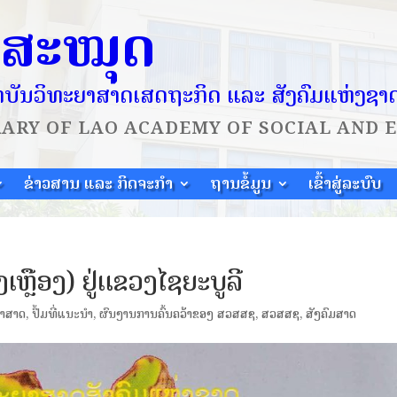
ໍສະໝຸດ
ບັນວິທະຍາສາດເສດຖະກິດ ແລະ ສັງຄົມແຫ່ງຊາ
RARY OF
LAO ACADEMY OF SOCIAL AND 
ຂ່າວສານ ແລະ ກິດຈະກຳ
ຖານຂໍ້ມູນ
ເຂົ້າສູ່ລະບົບ
ງເຫຼືອງ) ຢູ່ແຂວງໄຊຍະບູລີ
ຍາສາດ
,
ປຶ້ມທີ່ແນະນຳ
,
ຜົນງານການຄົ້ນຄວ້າຂອງ ສວສສຊ
,
ສວສສຊ
,
ສັງຄົມສາດ