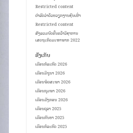
Restricted content
ດໍາລັດວ່າດ້ວຍວຽກງານຊົນເຜົ່າ
Restricted content
ສັງລວມບົດຄົ້ນຄວ້າວິຊາການ
ເສດຖະກິດມະຫາພາກ 2022
ຄັງເກັບ
ເດືອນກໍລະກົດ 2026
ເດືອນມິຖຸນາ 2026
ເດືອນພຶດສະພາ 2026
ເດືອນກຸມພາ 2026
ເດືອນມັງກອນ 2026
ເດືອນຕຸລາ 2025
ເດືອນກັນຍາ 2025
ເດືອນກໍລະກົດ 2025