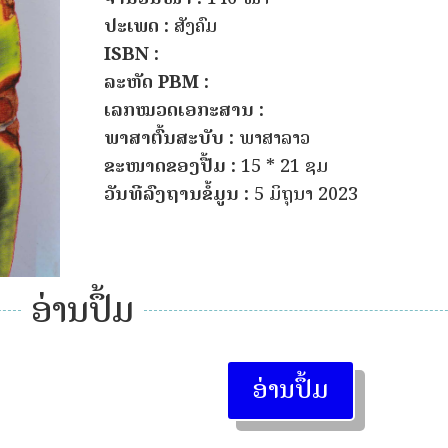
ປະເພດ :
ສັງຄົມ
ISBN :
ລະຫັດ PBM :
ເລກໝວດເອກະສານ :
ພາສາຕົ້ນສະບັບ :
ພາສາລາວ
ຂະໜາດຂອງປື້ມ :
15 * 21 ຊມ
ວັນທີລົງຖານຂໍ້ມູນ :
5 ມິຖຸນາ 2023
ອ່ານປຶ້ມ
ອ່ານປຶ້ມ