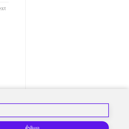
ext
ສົ່ງອີເມວ