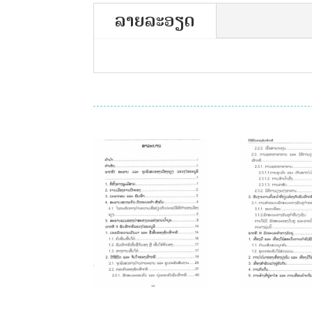
ລາຍລະອຽດ