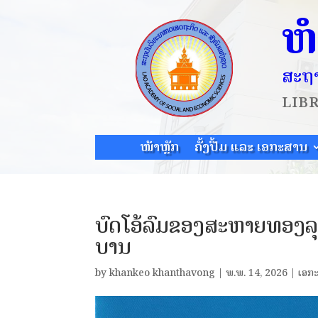
ຫ
ສະຖາ
LIB
ໜ້າຫຼັກ
ຄັ້ງປື້ມ ແລະ ເອກະສານ
ບົດໂອ້ລົມຂອງສະຫາຍທອງລຸ
ບານ
by
khankeo khanthavong
|
ພ.ພ. 14, 2026
|
ເອກ