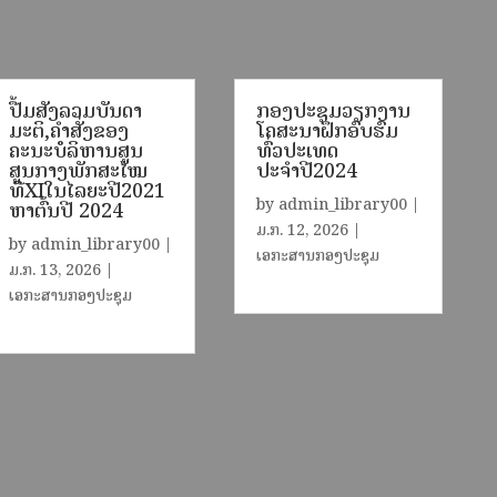
ປື້ມສັງລວມບັນດາ
ກອງປະຊຸມວຽກງານ
ມະຕິ,ຄຳສັ່ງຂອງ
ໂຄສະນາຝຶກອົບຮົມ
ຄະນະບໍລິຫານສູນ
ທົ່ວປະເທດ
ສູນກາງພັກສະໄໝ
ປະຈຳປີ2024
ທີXIໃນໄລຍະປີ2021
by
admin_library00
|
ຫາຕົ້ນປີ 2024
ມ.ກ. 12, 2026
|
by
admin_library00
|
ເອກະສານກອງປະຊຸມ
ມ.ກ. 13, 2026
|
ເອກະສານກອງປະຊຸມ