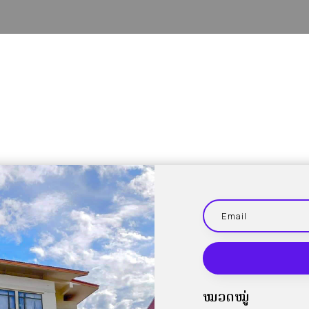
ໝວດໝູ່