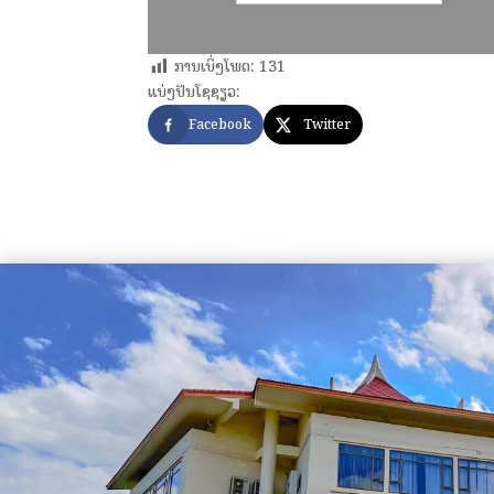
ການເບິ່ງໂພດ:
131
ແບ່ງປັນໂຊຊຽວ:
Facebook
Twitter