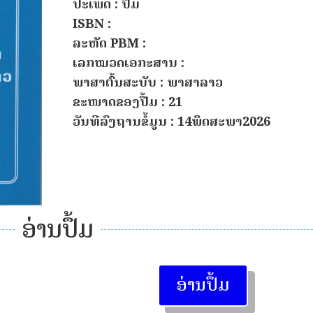
ປະເພດ : ປື້ມ
ISBN :
ລະຫັດ PBM :
ເລກໝວດເອກະສານ :
ພາສາຕົ້ນສະບັບ : ພາສາລາວ
ຂະໜາດຂອງປື້ມ : 21
ວັນທີລົງຖານຂໍ້ມູນ : 14ພຶດສະພາ2026
ອ່ານປຶ້ມ
ອ່ານປຶ້ມ