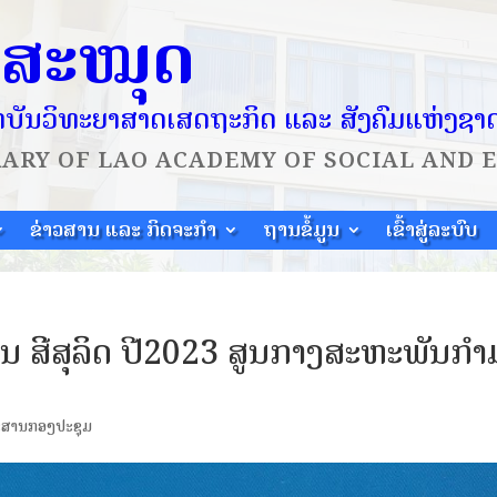
ໍສະໝຸດ
ບັນວິທະຍາສາດເສດຖະກິດ ແລະ ສັງຄົມແຫ່ງຊາ
RARY OF
LAO ACADEMY OF SOCIAL AND 
ຂ່າວສານ ແລະ ກິດຈະກຳ
ຖານຂໍ້ມູນ
ເຂົ້າສູ່ລະບົບ
ນ ສີສຸລິດ ປີ2023 ສູນກາງສະຫະພັນກໍາ
ະສານກອງປະຊຸມ