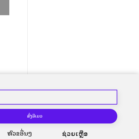
ສົ່ງອີເມວ
ຫົວຂໍ້ອື່ນໆ
ຊ່ວຍເຫຼືອ