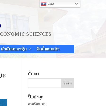
Lao
ດ
ECONOMIC SCIENCES
ສຳລັບສະມາຊິກ
ຕິດຕໍ່ພວກເຮົາ
ມະ
ຄົ້ນຫາ
ປື້ມລ່າສຸດ
ສານລຶບພະສູນ