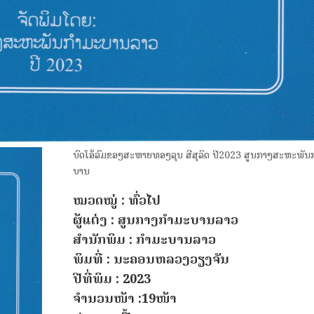
ບົດໂອ້ລົມຂອງສະຫາຍທອງລຸນ ສີສຸລິດ ປີ2023 ສູນກາງສະຫະພັນ
ບານ
ໝວດໝູ່ : ທົ່ວໄປ
ຜູ້ແຕ່ງ : ສູນກາງກໍາມະບານລາວ
ສຳນັກພິມ : ກໍາມະບານລາວ
ພິມທີ່ : ນະຄອນຫລວງວຽງຈັນ
ປີທີ່ພິມ : 2023
ຈຳນວນໜ້າ :19ໜ້າ