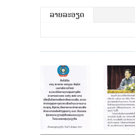
ລາຍລະອຽດ