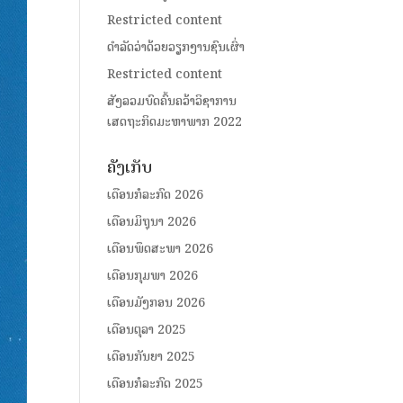
Restricted content
ດໍາລັດວ່າດ້ວຍວຽກງານຊົນເຜົ່າ
Restricted content
ສັງລວມບົດຄົ້ນຄວ້າວິຊາການ
ເສດຖະກິດມະຫາພາກ 2022
ຄັງເກັບ
ເດືອນກໍລະກົດ 2026
ເດືອນມິຖຸນາ 2026
ເດືອນພຶດສະພາ 2026
ເດືອນກຸມພາ 2026
ເດືອນມັງກອນ 2026
ເດືອນຕຸລາ 2025
ເດືອນກັນຍາ 2025
ເດືອນກໍລະກົດ 2025