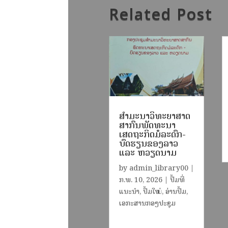
Related Post
ສຳມະນາວິທະຍາສາດ
ສາກົນພັດທະນາ
ເສດຖະກິດມໍລະດົກ-
ບົດຮຽນຂອງລາວ
ແລະ ຫວຽດນາມ
by
admin_library00
|
ກ.ພ. 10, 2026
|
ປຶ້ມທີ່
ແນະນຳ
,
ປຶ້ມໃໝ່
,
ອ່ານປຶ້ມ
,
ເອກະສານກອງປະຊຸມ