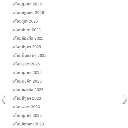
ເດືອນກຸມພາ 2026
ເດືອນມັງກອນ 2026
ເດືອນຕຸລາ 2025
ເດືອນກັນຍາ 2025
ເດືອນກໍລະກົດ 2025
ເດືອນມິຖຸນາ 2025
ເດືອນພຶດສະພາ 2025
ເດືອນເມສາ 2025
ເດືອນກຸມພາ 2025
ເດືອນພະຈິກ 2023
ເດືອນກໍລະກົດ 2023
ເດືອນມິຖຸນາ 2023
ເດືອນເມສາ 2023
ເດືອນກຸມພາ 2023
ເດືອນມັງກອນ 2023