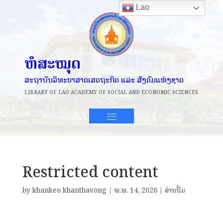
Lao
ຫໍສະໝຸດ
ສະຖາບັນວິທະຍາສາດເສດຖະກິດ ແລະ ສັງຄົມແຫ່ງຊາດ
LIBRARY OF
LAO ACADEMY OF SOCIAL AND ECONOMIC SCIENCES
Restricted content
by
khankeo khanthavong
|
ພ.ພ. 14, 2026
|
ອ່ານປຶ້ມ