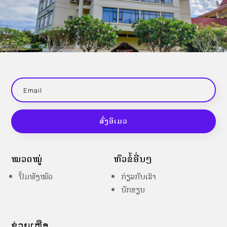
ສົ່ງອີເມວ
ໝວດໝູ່
ຫົວຂໍ້ອື່ນໆ
ປຶ້ມທັງໝົດ
ກ່ຽວກັບເຮົາ
ນັກຂຽນ
ຊ່ວຍເຫຼືອ