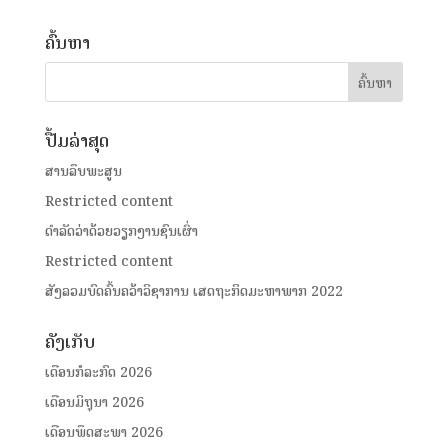
ຄົ້ນຫາ
ປື້ມລ່າສຸດ
ສານລຶບພະສູນ
Restricted content
ດໍາລັດວ່າດ້ວຍວຽກງານຊົນເຜົ່າ
Restricted content
ສັງລວມບົດຄົ້ນຄວ້າວິຊາການ ເສດຖະກິດມະຫາພາກ 2022
ຄັງເກັບ
ເດືອນກໍລະກົດ 2026
ເດືອນມິຖຸນາ 2026
ເດືອນພຶດສະພາ 2026