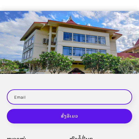
ສົ່ງອີເມວ