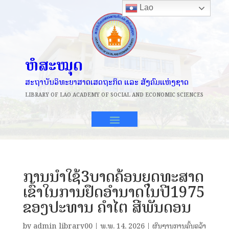
Lao
ຫໍສະໝຸດ
ສະຖາບັນວິທະຍາສາດເສດຖະກິດ ແລະ ສັງຄົມແຫ່ງຊາດ
LIBRARY OF
LAO ACADEMY OF SOCIAL AND ECONOMIC SCIENCES
ການນໍາໃຊ້3ບາດຄ້ອນຍຸດທະສາດ
ເຂົ້າໃນການຢຶດອໍານາດໃນປີ1975
ຂອງປະທານ ຄຳໄຕ ສີພັນດອນ
by
admin_library00
|
ພ.ພ. 14, 2026
|
ຜົນງານການຄົ້ນຄວ້າ