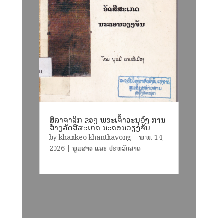
ສີລາຈາລຶກ ຂອງ ພຣະເຈົ້າອະນຸວົງ ການ
ສ້າງວັດສີສະເກດ ນະຄອນວຽງຈັນ
by
khankeo khanthavong
|
ພ.ພ. 14,
2026
|
ພູມສາດ ແລະ ປະຫວັດສາດ