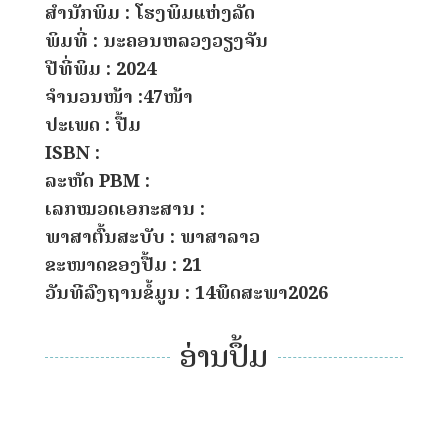
ສຳນັກພິມ : ໂຮງພິມແຫ່ງລັດ
ພິມທີ່ : ນະຄອນຫລວງວຽງຈັນ
ປີທີ່ພິມ : 2024
ຈຳນວນໜ້າ :47ໜ້າ
ປະເພດ : ປື້ມ
ISBN :
ລະຫັດ PBM :
ເລກໝວດເອກະສານ :
ພາສາຕົ້ນສະບັບ : ພາສາລາວ
ຂະໜາດຂອງປື້ມ : 21
ວັນທີລົງຖານຂໍ້ມູນ : 14ພຶດສະພາ2026
ອ່ານປຶ້ມ