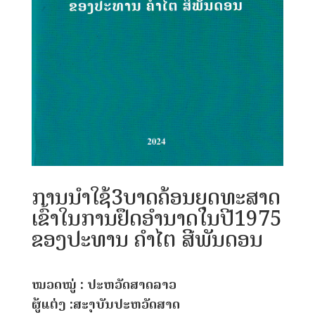
ການນໍາໃຊ້3ບາດຄ້ອນຍຸດທະສາດ
ເຂົ້າໃນການຢຶດອໍານາດໃນປີ1975
ຂອງປະທານ ຄຳໄຕ ສີພັນດອນ
ໝວດໝູ່ : ປະຫວັດສາດລາວ
ຜູ້ແຕ່ງ :ສະຸາບັນປະຫວັດສາດ