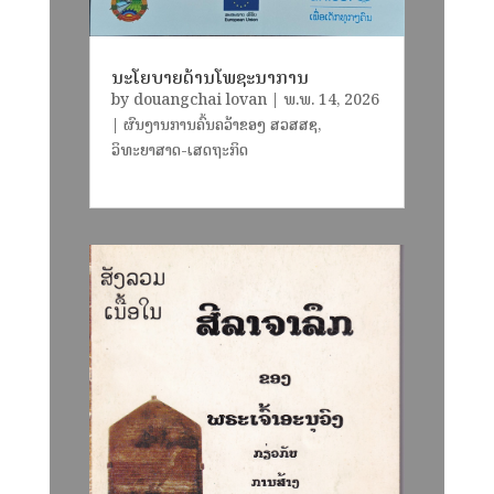
ນະໂຍບາຍດ້ານໂພຊະນາການ
by
douangchai lovan
|
ພ.ພ. 14, 2026
|
ຜົນງານການຄົ້ນຄວ້າຂອງ ສວສສຊ
,
ວິທະຍາສາດ-ເສດຖະກິດ