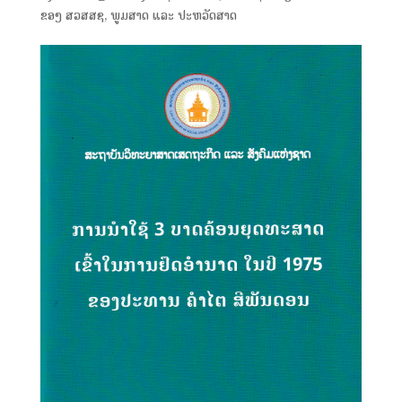
ຂອງ ສວສສຊ
,
ພູມສາດ ແລະ ປະຫວັດສາດ