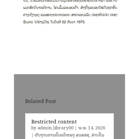
Related Post
Restricted content
by
admin_library00
|
ພ.ພ. 14, 2026
|
ຜົນງານການຄົ້ນຄວ້າຂອງ ສວສສຊ
,
ອ່ານປຶ້ມ