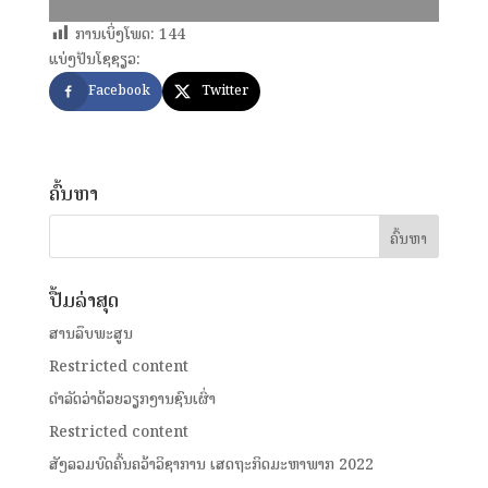
ການເບິ່ງໂພດ:
144
ແບ່ງປັນໂຊຊຽວ:
Facebook
Twitter
ຄົ້ນຫາ
ປື້ມລ່າສຸດ
ສານລຶບພະສູນ
Restricted content
ດໍາລັດວ່າດ້ວຍວຽກງານຊົນເຜົ່າ
Restricted content
ສັງລວມບົດຄົ້ນຄວ້າວິຊາການ ເສດຖະກິດມະຫາພາກ 2022