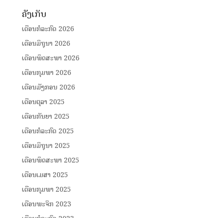
ຄັງເກັບ
ເດືອນກໍລະກົດ 2026
ເດືອນມິຖຸນາ 2026
ເດືອນພຶດສະພາ 2026
ເດືອນກຸມພາ 2026
ເດືອນມັງກອນ 2026
ເດືອນຕຸລາ 2025
ເດືອນກັນຍາ 2025
ເດືອນກໍລະກົດ 2025
ເດືອນມິຖຸນາ 2025
ເດືອນພຶດສະພາ 2025
ເດືອນເມສາ 2025
ເດືອນກຸມພາ 2025
ເດືອນພະຈິກ 2023