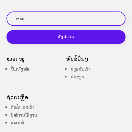
ສົ່ງອີເມວ
ໝວດໝູ່
ຫົວຂໍ້ອື່ນໆ
ປຶ້ມທັງໝົດ
ກ່ຽວກັບເຮົາ
ນັກຂຽນ
ຊ່ວຍເຫຼືອ
ຕິດຕໍ່ພວກເຮົາ
ວິທີການໃຊ້ງານ
ແຜນທີ່