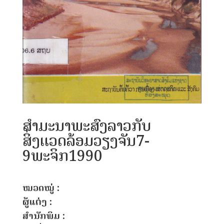
ສໍາມະນາພະສົງລາວກັບ
ສິ່ງແວດລ້ອມວຽງຈັນ7-
9ພະຈິກ1990
ໝວດໝູ່ :
ຜູ້ແຕ່ງ :
ສຳນັກພິມ :