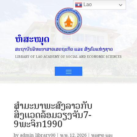
Lao
ຫໍສະໝຸດ
ສະຖາບັນວິທະຍາສາດເສດຖະກິດ ແລະ ສັງຄົມແຫ່ງຊາດ
LIBRARY OF
LAO ACADEMY OF SOCIAL AND ECONOMIC SCIENCES
ສໍາມະນາພະສົງລາວກັບ
ສິ່ງແວດລ້ອມວຽງຈັນ7-
9ພະຈິກ1990
by
admin_library00
|
ພ.ພ. 12, 2026
|
ພູມສາດ ແລະ