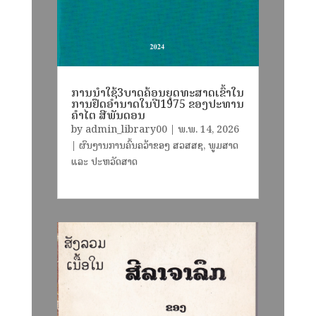
ການນໍາໃຊ້3ບາດຄ້ອນຍຸດທະສາດເຂົ້າໃນ
ການຢຶດອໍານາດໃນປີ1975 ຂອງປະທານ
ຄຳໄຕ ສີພັນດອນ
by
admin_library00
|
ພ.ພ. 14, 2026
|
ຜົນງານການຄົ້ນຄວ້າຂອງ ສວສສຊ
,
ພູມສາດ
ແລະ ປະຫວັດສາດ