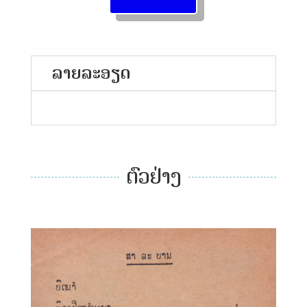
ລາຍລະອຽດ
ຕົວຢ່າງ