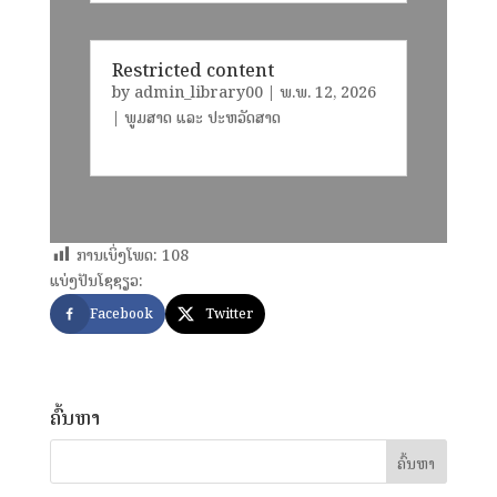
Restricted content
by
admin_library00
|
ພ.ພ. 12, 2026
|
ພູມສາດ ແລະ ປະຫວັດສາດ
ການເບິ່ງໂພດ:
108
ແບ່ງປັນໂຊຊຽວ:
Facebook
Twitter
ຄົ້ນຫາ