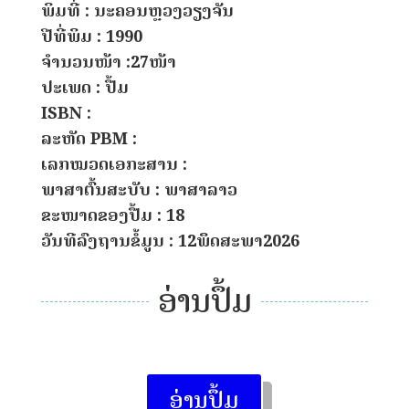
ພິມທີ່ : ນະຄອນຫຼວງວຽງຈັນ
ປີທີ່ພິມ : 1990
ຈຳນວນໜ້າ :27ໜ້າ
ປະເພດ : ປື້ມ
ISBN :
ລະຫັດ PBM :
ເລກໝວດເອກະສານ :
ພາສາຕົ້ນສະບັບ : ພາສາລາວ
ຂະໜາດຂອງປື້ມ : 18
ວັນທີລົງຖານຂໍ້ມູນ : 12ພຶດສະພາ2026
ອ່ານປຶ້ມ
ອ່ານປຶ້ມ