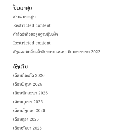
ປື້ມລ່າສຸດ
ສານລຶບພະສູນ
Restricted content
ດໍາລັດວ່າດ້ວຍວຽກງານຊົນເຜົ່າ
Restricted content
ສັງລວມບົດຄົ້ນຄວ້າວິຊາການ ເສດຖະກິດມະຫາພາກ 2022
ຄັງເກັບ
ເດືອນກໍລະກົດ 2026
ເດືອນມິຖຸນາ 2026
ເດືອນພຶດສະພາ 2026
ເດືອນກຸມພາ 2026
ເດືອນມັງກອນ 2026
ເດືອນຕຸລາ 2025
ເດືອນກັນຍາ 2025