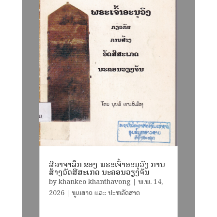
ສີລາຈາລຶກ ຂອງ ພຣະເຈົ້າອະນຸວົງ ການ
ສ້າງວັດສີສະເກດ ນະຄອນວຽງຈັນ
by
khankeo khanthavong
|
ພ.ພ. 14,
2026
|
ພູມສາດ ແລະ ປະຫວັດສາດ