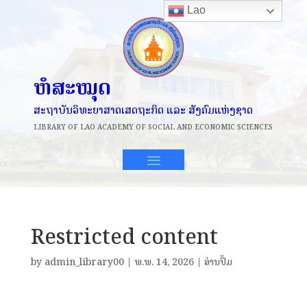
Lao
ຫໍສະໝຸດ
ສະຖາບັນວິທະຍາສາດເສດຖະກິດ ແລະ ສັງຄົມແຫ່ງຊາດ
LIBRARY OF
LAO ACADEMY OF SOCIAL AND ECONOMIC SCIENCES
Restricted content
by
admin_library00
|
ພ.ພ. 14, 2026
|
ອ່ານປຶ້ມ