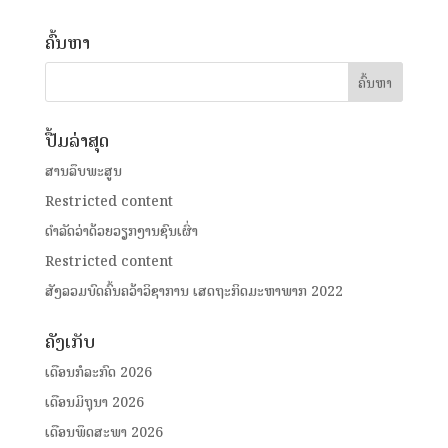
ຄົ້ນຫາ
ປື້ມລ່າສຸດ
ສານລຶບພະສູນ
Restricted content
ດໍາລັດວ່າດ້ວຍວຽກງານຊົນເຜົ່າ
Restricted content
ສັງລວມບົດຄົ້ນຄວ້າວິຊາການ ເສດຖະກິດມະຫາພາກ 2022
ຄັງເກັບ
ເດືອນກໍລະກົດ 2026
ເດືອນມິຖຸນາ 2026
ເດືອນພຶດສະພາ 2026