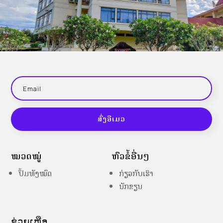
ສົ່ງອີເມວ
ໝວດໝູ່
ຫົວຂໍ້ອື່ນໆ
ປຶ້ມທັງໝົດ
ກ່ຽວກັບເຮົາ
ນັກຂຽນ
ຊ່ວຍເຫຼືອ