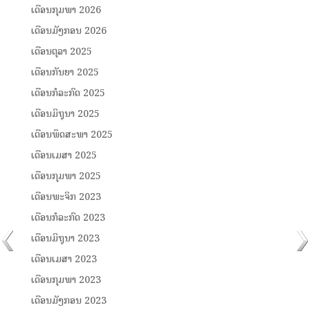
ເດືອນກຸມພາ 2026
ເດືອນມັງກອນ 2026
ເດືອນຕຸລາ 2025
ເດືອນກັນຍາ 2025
ເດືອນກໍລະກົດ 2025
ເດືອນມິຖຸນາ 2025
ເດືອນພຶດສະພາ 2025
ເດືອນເມສາ 2025
ເດືອນກຸມພາ 2025
ເດືອນພະຈິກ 2023
ເດືອນກໍລະກົດ 2023
ເດືອນມິຖຸນາ 2023
ເດືອນເມສາ 2023
ເດືອນກຸມພາ 2023
ເດືອນມັງກອນ 2023