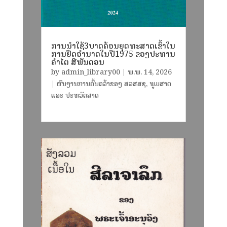
ການນໍາໃຊ້3ບາດຄ້ອນຍຸດທະສາດເຂົ້າໃນ
ການຢຶດອໍານາດໃນປີ1975 ຂອງປະທານ
ຄຳໄຕ ສີພັນດອນ
by
admin_library00
|
ພ.ພ. 14, 2026
|
ຜົນງານການຄົ້ນຄວ້າຂອງ ສວສສຊ
,
ພູມສາດ
ແລະ ປະຫວັດສາດ