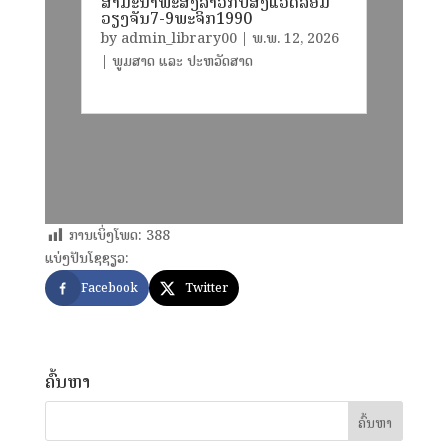
ສໍາມະນາພະສົງລາວກັບສິ່ງແວດລ້ອມ
ວຽງຈັນ7-9ພະຈິກ1990
by
admin_library00
|
ພ.ພ. 12, 2026
|
ພູມສາດ ແລະ ປະຫວັດສາດ
ການເບິ່ງໂພດ:
388
ແບ່ງປັນໂຊຊຽວ:
Facebook
Twitter
ຄົ້ນຫາ