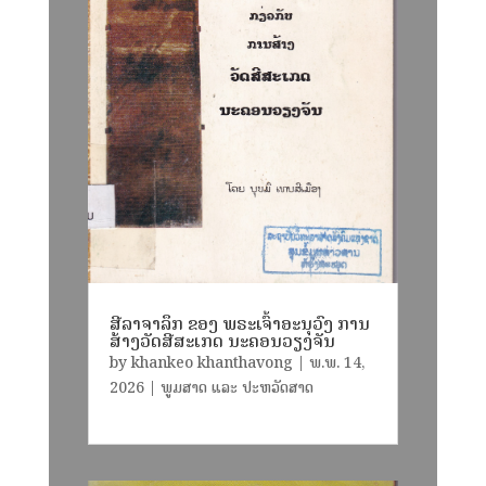
ສີລາຈາລຶກ ຂອງ ພຣະເຈົ້າອະນຸວົງ ການ
ສ້າງວັດສີສະເກດ ນະຄອນວຽງຈັນ
by
khankeo khanthavong
|
ພ.ພ. 14,
2026
|
ພູມສາດ ແລະ ປະຫວັດສາດ