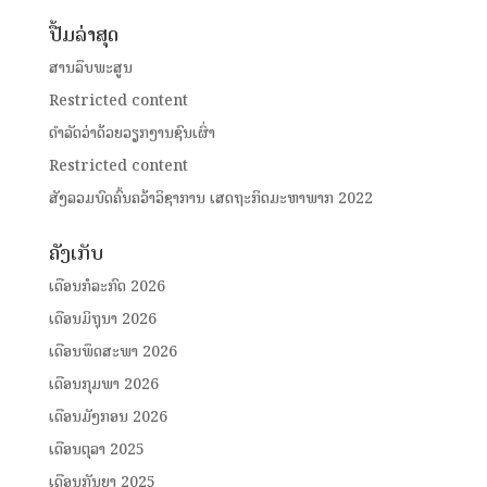
ປື້ມລ່າສຸດ
ສານລຶບພະສູນ
Restricted content
ດໍາລັດວ່າດ້ວຍວຽກງານຊົນເຜົ່າ
Restricted content
ສັງລວມບົດຄົ້ນຄວ້າວິຊາການ ເສດຖະກິດມະຫາພາກ 2022
ຄັງເກັບ
ເດືອນກໍລະກົດ 2026
ເດືອນມິຖຸນາ 2026
ເດືອນພຶດສະພາ 2026
ເດືອນກຸມພາ 2026
ເດືອນມັງກອນ 2026
ເດືອນຕຸລາ 2025
ເດືອນກັນຍາ 2025