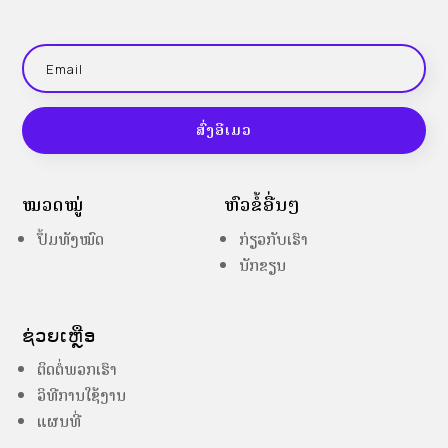
ສົ່ງອີເມວ
ໝວດໝູ່
ຫົວຂໍ້ອື່ນໆ
ປຶ້ມທັງໝົດ
ກ່ຽວກັບເຮົາ
ນັກຂຽນ
ຊ່ວຍເຫຼືອ
ຕິດຕໍ່ພວກເຮົາ
ວິທີການໃຊ້ງານ
ແຜນທີ່