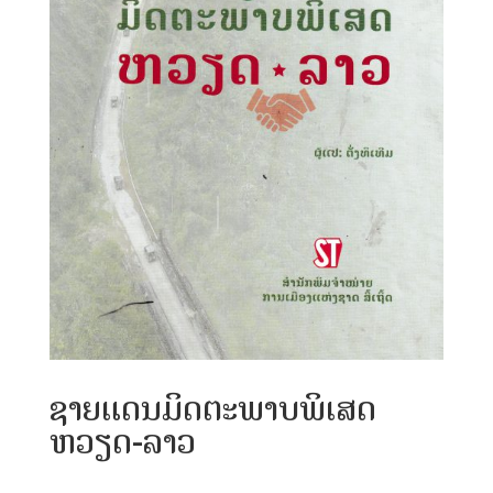
ຊາຍແດນມິດຕະພາບພິເສດ
ຫວຽດ-ລາວ