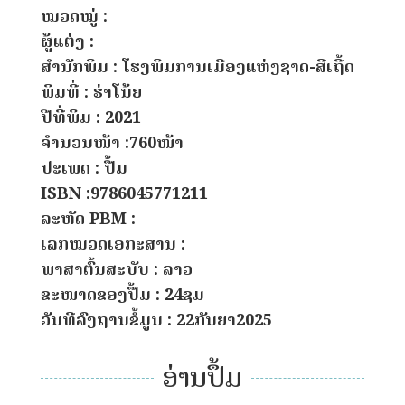
ໝວດໝູ່ :
ຜູ້ແຕ່ງ :
ສຳນັກພິມ : ໂຮງພິມການເມືອງແຫ່ງຊາດ-ສີເຖີ້ດ
ພິມທີ່ : ຮ່າໂນ້ຍ
ປີທີ່ພິມ : 2021
ຈຳນວນໜ້າ :760ໜ້າ
ປະເພດ : ປື້ມ
ISBN :9786045771211
ລະຫັດ PBM :
ເລກໝວດເອກະສານ :
ພາສາຕົ້ນສະບັບ : ລາວ
ຂະໜາດຂອງປື້ມ : 24ຊມ
ວັນທີລົງຖານຂໍ້ມູນ : 22ກັນຍາ2025
ອ່ານປຶ້ມ