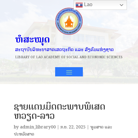
Lao
ຫໍສະໝຸດ
ສະຖາບັນວິທະຍາສາດເສດຖະກິດ ແລະ ສັງຄົມແຫ່ງຊາດ
LIBRARY OF
LAO ACADEMY OF SOCIAL AND ECONOMIC SCIENCES
ຊາຍແດນມິດຕະພາບພິເສດ
ຫວຽດ-ລາວ
by
admin_library00
|
ກ.ຍ. 22, 2025
|
ພູມສາດ ແລະ
ປະຫວັດສາດ