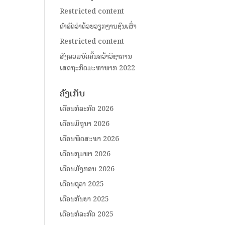
Restricted content
ດໍາລັດວ່າດ້ວຍວຽກງານຊົນເຜົ່າ
Restricted content
ສັງລວມບົດຄົ້ນຄວ້າວິຊາການ
ເສດຖະກິດມະຫາພາກ 2022
ຄັງເກັບ
ເດືອນກໍລະກົດ 2026
ເດືອນມິຖຸນາ 2026
ເດືອນພຶດສະພາ 2026
ເດືອນກຸມພາ 2026
ເດືອນມັງກອນ 2026
ເດືອນຕຸລາ 2025
ເດືອນກັນຍາ 2025
ເດືອນກໍລະກົດ 2025