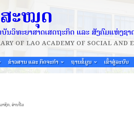
ໍສະໝຸດ
ບັນວິທະຍາສາດເສດຖະກິດ ແລະ ສັງຄົມແຫ່ງຊາ
RARY OF
LAO ACADEMY OF SOCIAL AND 
ຂ່າວສານ ແລະ ກິດຈະກຳ
ຖານຂໍ້ມູນ
ເຂົ້າສູ່ລະບົບ
ມາຊິກ
,
ອ່ານປຶ້ມ