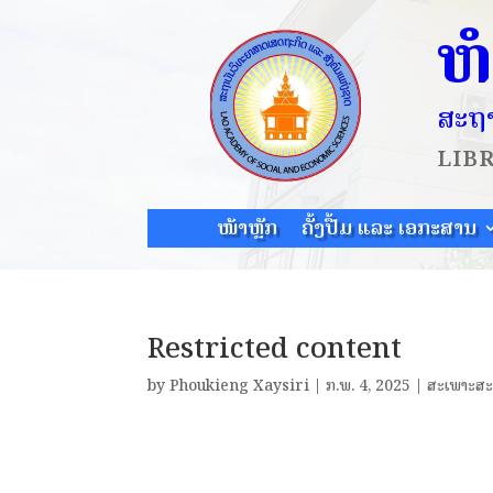
ຫ
ສະຖາ
LIB
ໜ້າຫຼັກ
ຄັ້ງປື້ມ ແລະ ເອກະສານ
Restricted content
by
Phoukieng Xaysiri
|
ກ.ພ. 4, 2025
|
ສະເພາະສະ