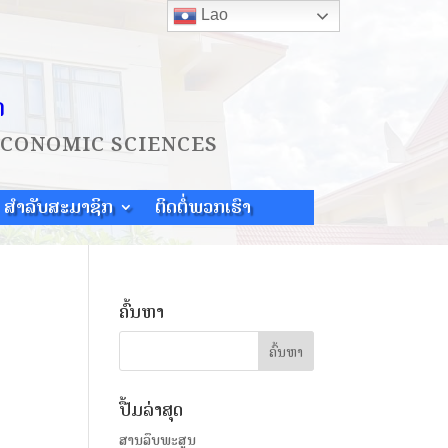
Lao
ດ
ECONOMIC SCIENCES
ສຳລັບສະມາຊິກ
ຕິດຕໍ່ພວກເຮົາ
ຄົ້ນຫາ
ປື້ມລ່າສຸດ
ສານລຶບພະສູນ