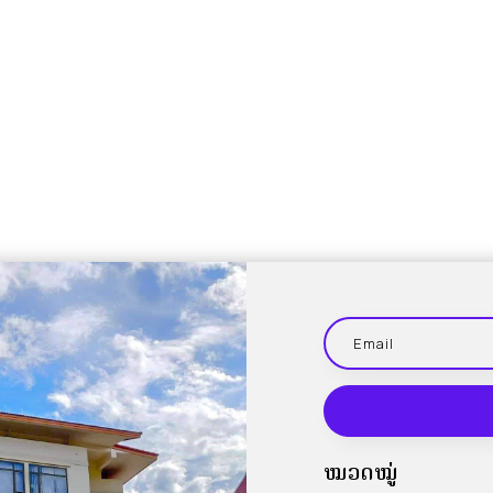
ໝວດໝູ່