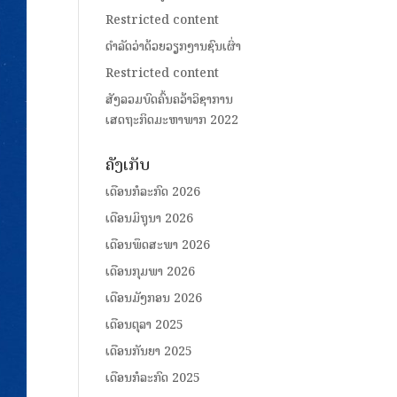
Restricted content
ດໍາລັດວ່າດ້ວຍວຽກງານຊົນເຜົ່າ
Restricted content
ສັງລວມບົດຄົ້ນຄວ້າວິຊາການ
ເສດຖະກິດມະຫາພາກ 2022
ຄັງເກັບ
ເດືອນກໍລະກົດ 2026
ເດືອນມິຖຸນາ 2026
ເດືອນພຶດສະພາ 2026
ເດືອນກຸມພາ 2026
ເດືອນມັງກອນ 2026
ເດືອນຕຸລາ 2025
ເດືອນກັນຍາ 2025
ເດືອນກໍລະກົດ 2025