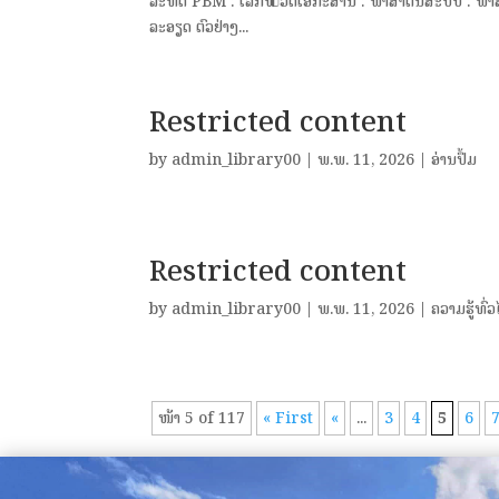
ລະຫັດ PBM : ເລກໝວດເອກະສານ : ພາສາຕົ້ນສະບັບ : ພາສາລ
ລະອຽດ ຕົວຢ່າງ...
Restricted content
by
admin_library00
|
ພ.ພ. 11, 2026
|
ອ່ານປຶ້ມ
Restricted content
by
admin_library00
|
ພ.ພ. 11, 2026
|
ຄວາມຮູ້ທົ່
ໜ້າ 5 of 117
« First
«
...
3
4
5
6