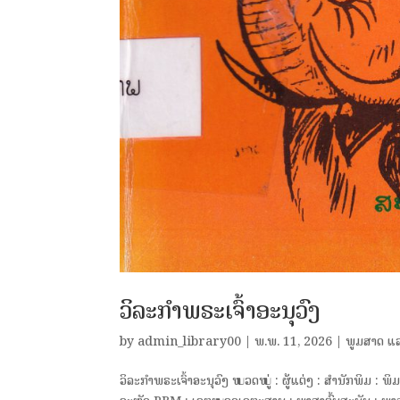
ວິລະກໍາພຣະເຈົ້າອະນຸວົງ
by
admin_library00
|
ພ.ພ. 11, 2026
|
ພູມສາດ ແ
ວິລະກໍາພຣະເຈົ້າອະນຸວົງ ໝວດໝູ່ : ຜູ້ແຕ່ງ : ສຳນັກພິມ : 