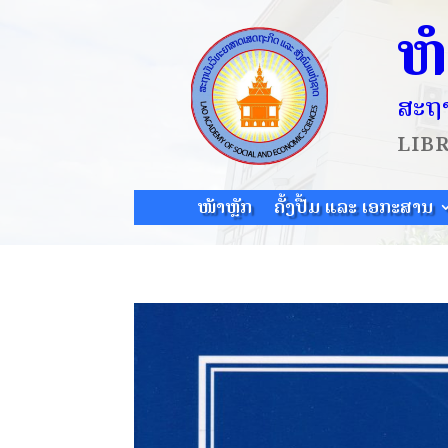
ຫ
ສະຖາ
LIB
ໜ້າຫຼັກ
ຄັ້ງປື້ມ ແລະ ເອກະສານ