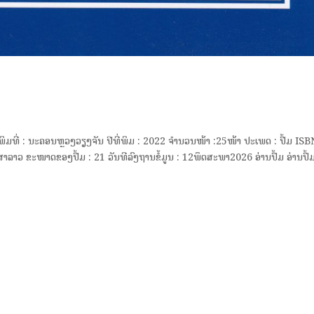
 ພິມທີ່ : ນະຄອນຫຼວງວຽງຈັນ ປີທີ່ພິມ : 2022 ຈຳນວນໜ້າ :25ໜ້າ ປະເພດ : ປື້ມ ISB
າວ ຂະໜາດຂອງປື້ມ : 21 ວັນທີລົງຖານຂໍ້ມູນ : 12ພຶດສະພາ2026 ອ່ານປຶ້ມ ອ່ານປຶ້