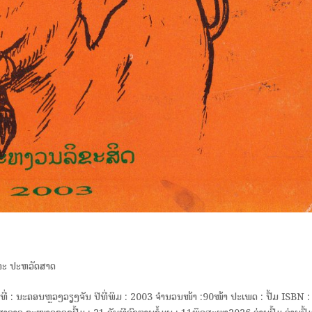
ລະ ປະຫວັດສາດ
ພິມທີ່ : ນະຄອນຫຼວງວຽງຈັນ ປີທີ່ພິມ : 2003 ຈຳນວນໜ້າ :90ໜ້າ ປະເພດ : ປື້ມ ISBN :