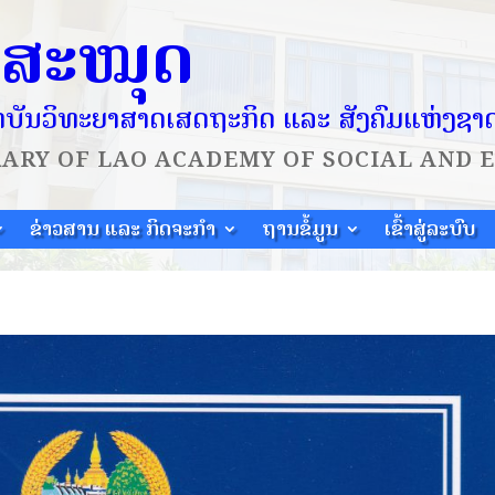
ໍສະໝຸດ
ບັນວິທະຍາສາດເສດຖະກິດ ແລະ ສັງຄົມແຫ່ງຊາ
RARY OF
LAO ACADEMY OF SOCIAL AND 
ຂ່າວສານ ແລະ ກິດຈະກຳ
ຖານຂໍ້ມູນ
ເຂົ້າສູ່ລະບົບ