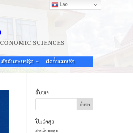
Lao
ດ
ECONOMIC SCIENCES
ສຳລັບສະມາຊິກ
ຕິດຕໍ່ພວກເຮົາ
ຄົ້ນຫາ
ປື້ມລ່າສຸດ
ສານລຶບພະສູນ