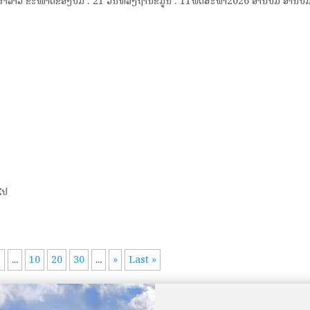
າວ ຂະໜາດຂອງປື້ມ : 21 ວັນທີລົງຖານຂໍ້ມູນ : 11ພຶດສະພາ2026 ອ່ານປຶ້ມ ອ່ານປຶ້
ວໄປ
7
...
10
20
30
...
»
Last »