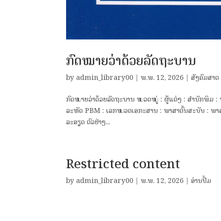
ກົດໝາຍວ່າດ້ວຍລັດຖະບານ
by
admin_library00
|
ພ.ພ. 12, 2026
|
ສັງຄົມສາດ
ກົດໝາຍວ່າດ້ວຍລັດຖະບານ ໝວດໝູ່ : ຜູ້ແຕ່ງ : ສຳນັກພິມ :
ລະຫັດ PBM : ເລກໝວດເອກະສານ : ພາສາຕົ້ນສະບັບ : ພາສາລ
ລະອຽດ ຕົວຢ່າງ...
Restricted content
by
admin_library00
|
ພ.ພ. 12, 2026
|
ອ່ານປຶ້ມ