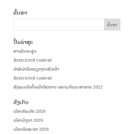
ຄົ້ນຫາ
ປື້ມລ່າສຸດ
ສານລຶບພະສູນ
Restricted content
ດໍາລັດວ່າດ້ວຍວຽກງານຊົນເຜົ່າ
Restricted content
ສັງລວມບົດຄົ້ນຄວ້າວິຊາການ ເສດຖະກິດມະຫາພາກ 2022
ຄັງເກັບ
ເດືອນກໍລະກົດ 2026
ເດືອນມິຖຸນາ 2026
ເດືອນພຶດສະພາ 2026