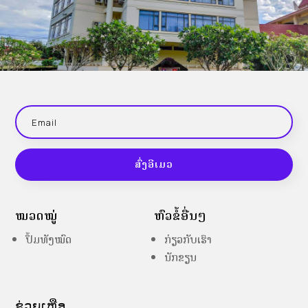
ສົ່ງອີເມວ
ໝວດໝູ່
ຫົວຂໍ້ອື່ນໆ
ປຶ້ມທັງໝົດ
ກ່ຽວກັບເຮົາ
ນັກຂຽນ
ຊ່ວຍເຫຼືອ