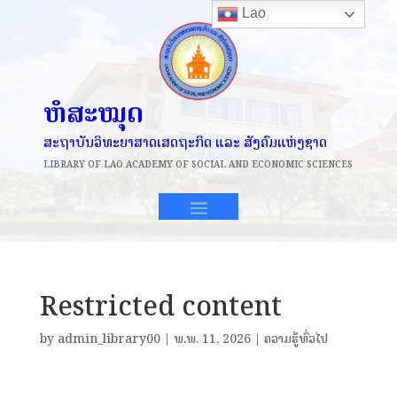
Lao
ຫໍສະໝຸດ
ສະຖາບັນວິທະຍາສາດເສດຖະກິດ ແລະ ສັງຄົມແຫ່ງຊາດ
LIBRARY OF
LAO ACADEMY OF SOCIAL AND ECONOMIC SCIENCES
Restricted content
by
admin_library00
|
ພ.ພ. 11, 2026
|
ຄວາມຮູ້ທົ່ວໄປ