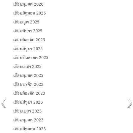
ເດືອນກຸມພາ 2026
ເດືອນມັງກອນ 2026
ເດືອນຕຸລາ 2025
ເດືອນກັນຍາ 2025
ເດືອນກໍລະກົດ 2025
ເດືອນມິຖຸນາ 2025
ເດືອນພຶດສະພາ 2025
ເດືອນເມສາ 2025
ເດືອນກຸມພາ 2025
ເດືອນພະຈິກ 2023
ເດືອນກໍລະກົດ 2023
ເດືອນມິຖຸນາ 2023
ເດືອນເມສາ 2023
ເດືອນກຸມພາ 2023
ເດືອນມັງກອນ 2023