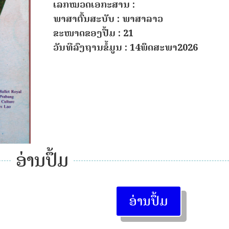
ເລກໝວດເອກະສານ :
ພາສາຕົ້ນສະບັບ : ພາສາລາວ
ຂະໜາດຂອງປື້ມ : 21
ວັນທີລົງຖານຂໍ້ມູນ : 14ພຶດສະພາ2026
ອ່ານປຶ້ມ
ອ່ານປຶ້ມ