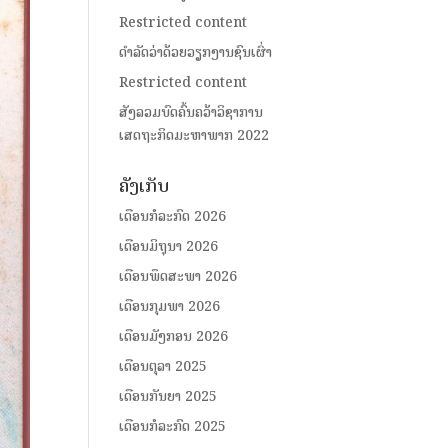
Restricted content
ດໍາລັດວ່າດ້ວຍວຽກງານຊົນເຜົ່າ
Restricted content
ສັງລວມບົດຄົ້ນຄວ້າວິຊາການ
ເສດຖະກິດມະຫາພາກ 2022
ຄັງເກັບ
ເດືອນກໍລະກົດ 2026
ເດືອນມິຖຸນາ 2026
ເດືອນພຶດສະພາ 2026
ເດືອນກຸມພາ 2026
ເດືອນມັງກອນ 2026
ເດືອນຕຸລາ 2025
ເດືອນກັນຍາ 2025
ເດືອນກໍລະກົດ 2025