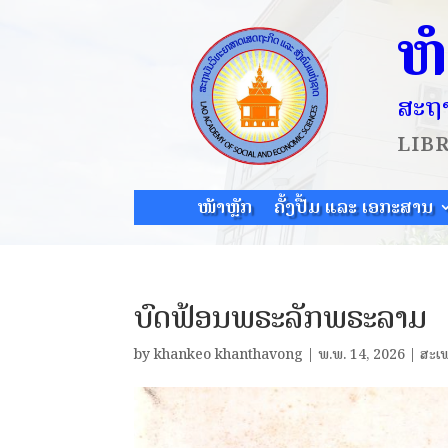
ຫ
ສະຖາ
LIB
ໜ້າຫຼັກ
ຄັ້ງປື້ມ ແລະ ເອກະສານ
ບົດຟ້ອນພຣະລັກພຣະລາມ
by
khankeo khanthavong
|
ພ.ພ. 14, 2026
|
ສະເ