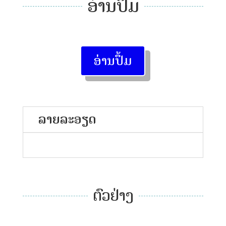
ອ່ານປຶ້ມ
ອ່ານປຶ້ມ
ລາຍລະອຽດ
ຕົວຢ່າງ