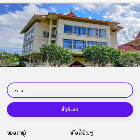
ສົ່ງອີເມວ
ໝວດໝູ່
ຫົວຂໍ້ອື່ນໆ