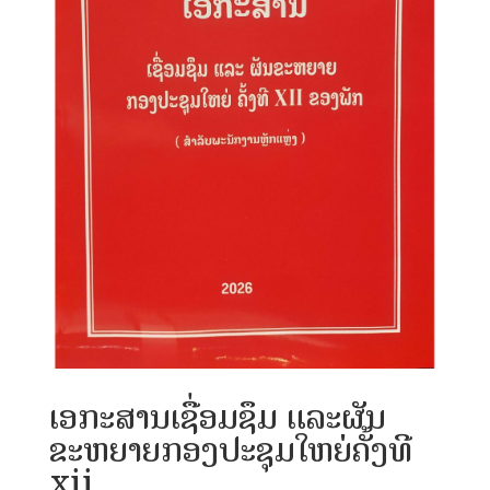
ເອກະສານເຊື່ອມຊຶມ ແລະຜັນ
ຂະຫຍາຍກອງປະຊຸມໃຫຍ່ຄັ້ງທີ
xii