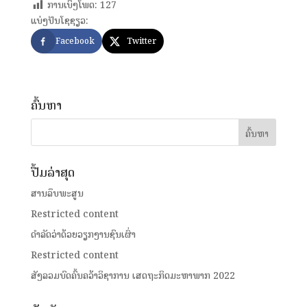
ການເບິ່ງໂພດ:
127
ແບ່ງປັນໂຊຊຽວ:
Facebook
Twitter
ຄົ້ນຫາ
ປື້ມລ່າສຸດ
ສານລຶບພະສູນ
Restricted content
ດໍາລັດວ່າດ້ວຍວຽກງານຊົນເຜົ່າ
Restricted content
ສັງລວມບົດຄົ້ນຄວ້າວິຊາການ ເສດຖະກິດມະຫາພາກ 2022