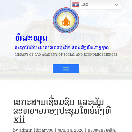
Lao
ຫໍສະໝຸດ
ສະຖາບັນວິທະຍາສາດເສດຖະກິດ ແລະ ສັງຄົມແຫ່ງຊາດ
LIBRARY OF
LAO ACADEMY OF SOCIAL AND ECONOMIC SCIENCES
ເອກະສານເຊື່ອມຊຶມ ແລະຜັນ
ຂະຫຍາຍກອງປະຊຸມໃຫຍ່ຄັ້ງທີ
xii
by
admin_library00
|
ພ.ພ. 14, 2026
|
ສະເພາະສະມາຊິກ
,