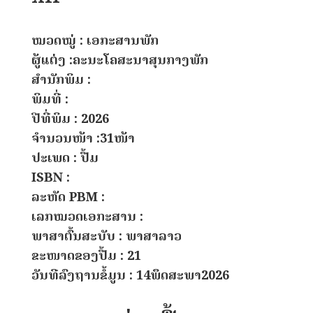
ໝວດໝູ່ : ເອກະສານພັກ
ຜູ້ແຕ່ງ :ຄະນະໂຄສະນາສຸນກາງພັກ
ສຳນັກພິມ :
ພິມທີ່ :
ປີທີ່ພິມ : 2026
ຈຳນວນໜ້າ :31ໜ້າ
ປະເພດ : ປື້ມ
ISBN :
ລະຫັດ PBM :
ເລກໝວດເອກະສານ :
ພາສາຕົ້ນສະບັບ : ພາສາລາວ
ຂະໜາດຂອງປື້ມ : 21
ວັນທີລົງຖານຂໍ້ມູນ : 14ພຶດສະພາ2026