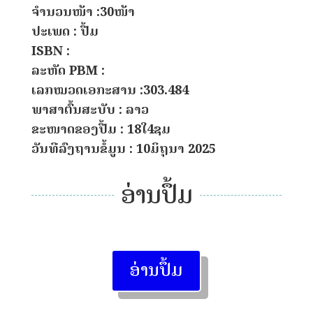
ຈຳນວນໜ້າ :30ໜ້າ
ປະເພດ : ປື້ມ
ISBN :
ລະຫັດ PBM :
ເລກໝວດເອກະສານ :303.484
ພາສາຕົ້ນສະບັບ : ລາວ
ຂະໜາດຂອງປື້ມ : 18ໃ4ຊມ
ວັນທີລົງຖານຂໍ້ມູນ : 10ມິຖຸນາ 2025
ອ່ານປຶ້ມ
ອ່ານປຶ້ມ