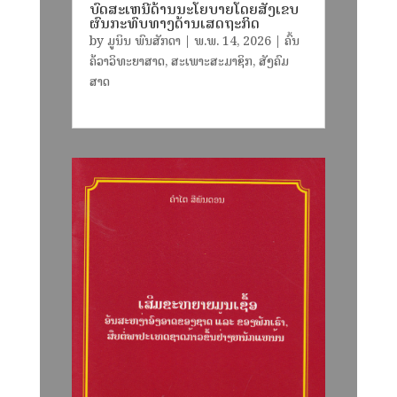
ບົດສະເຫນີດ້ານນະໂຍບາຍໂດຍສັງເຂບ
ຜົນກະທົບທາງດ້ານເສດຖະກິດ
by
ມູນິນ ພົນສັກດາ
|
ພ.ພ. 14, 2026
|
ຄົ້ນ
ຄ້ວາວິທະຍາສາດ
,
ສະເພາະສະມາຊິກ
,
ສັງຄົມ
ສາດ