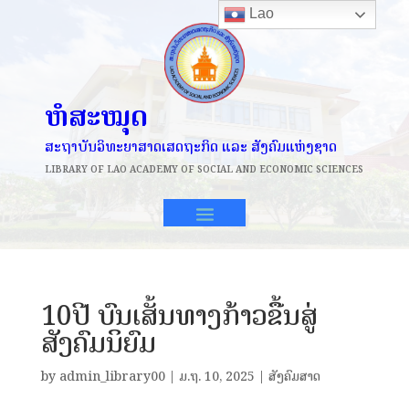
Lao
ຫໍສະໝຸດ
ສະຖາບັນວິທະຍາສາດເສດຖະກິດ ແລະ ສັງຄົມແຫ່ງຊາດ
LIBRARY OF
LAO ACADEMY OF SOCIAL AND ECONOMIC SCIENCES
10ປີ ບົນເສັ້ນທາງກ້າວຂື້ນສູ່
ສັງຄົມນິຍົມ
by
admin_library00
|
ມ.ຖ. 10, 2025
|
ສັງຄົມສາດ