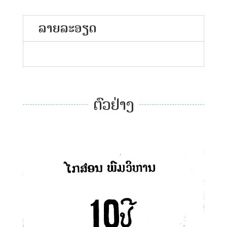
ລາຍລະອຽດ
ຕົວຢ່າງ