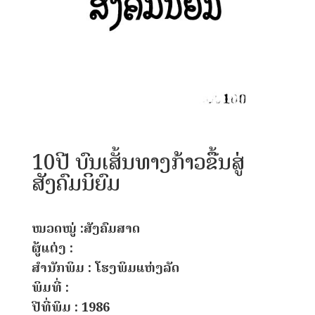
10ປີ ບົນເສັ້ນທາງກ້າວຂື້ນສູ່
ສັງຄົມນິຍົມ
ໝວດໝູ່ :ສັງຄົມສາດ
ຜູ້ແຕ່ງ :
ສຳນັກພິມ : ໂຮງພິມແຫ່ງລັດ
ພິມທີ່ :
ປີທີ່ພິມ : 1986