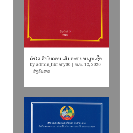
ຄໍາໄຕ ສີພັນດອນ ເສີມຂະຫຍາຍມູນເຊື້ອ
by
admin_library00
|
ພ.ພ. 12, 2026
|
ສັງຄົມສາດ