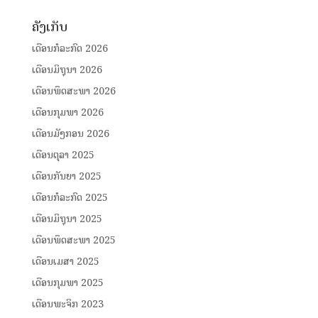
ຄັງເກັບ
ເດືອນກໍລະກົດ 2026
ເດືອນມິຖຸນາ 2026
ເດືອນພຶດສະພາ 2026
ເດືອນກຸມພາ 2026
ເດືອນມັງກອນ 2026
ເດືອນຕຸລາ 2025
ເດືອນກັນຍາ 2025
ເດືອນກໍລະກົດ 2025
ເດືອນມິຖຸນາ 2025
ເດືອນພຶດສະພາ 2025
ເດືອນເມສາ 2025
ເດືອນກຸມພາ 2025
ເດືອນພະຈິກ 2023