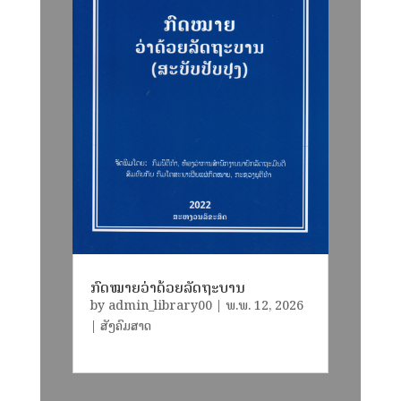
ກົດໝາຍວ່າດ້ວຍລັດຖະບານ
by
admin_library00
|
ພ.ພ. 12, 2026
|
ສັງຄົມສາດ