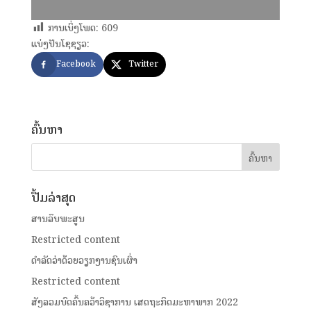
ການເບິ່ງໂພດ:
609
ແບ່ງປັນໂຊຊຽວ:
Facebook
Twitter
ຄົ້ນຫາ
ປື້ມລ່າສຸດ
ສານລຶບພະສູນ
Restricted content
ດໍາລັດວ່າດ້ວຍວຽກງານຊົນເຜົ່າ
Restricted content
ສັງລວມບົດຄົ້ນຄວ້າວິຊາການ ເສດຖະກິດມະຫາພາກ 2022