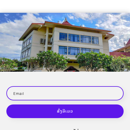
ສົ່ງອີເມວ