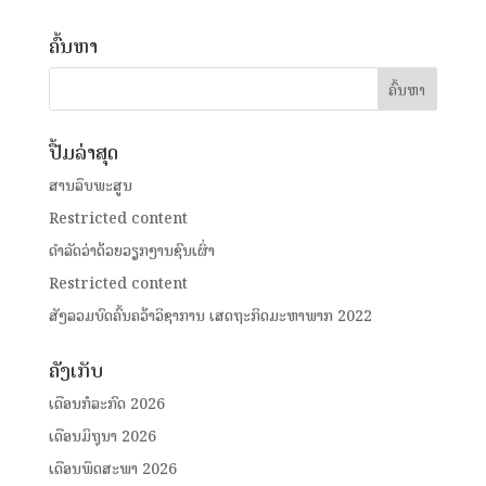
ຄົ້ນຫາ
ປື້ມລ່າສຸດ
ສານລຶບພະສູນ
Restricted content
ດໍາລັດວ່າດ້ວຍວຽກງານຊົນເຜົ່າ
Restricted content
ສັງລວມບົດຄົ້ນຄວ້າວິຊາການ ເສດຖະກິດມະຫາພາກ 2022
ຄັງເກັບ
ເດືອນກໍລະກົດ 2026
ເດືອນມິຖຸນາ 2026
ເດືອນພຶດສະພາ 2026