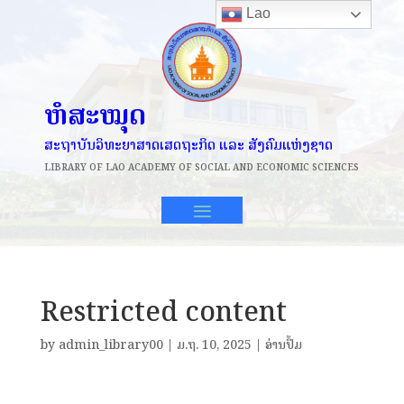
Lao
ຫໍສະໝຸດ
ສະຖາບັນວິທະຍາສາດເສດຖະກິດ ແລະ ສັງຄົມແຫ່ງຊາດ
LIBRARY OF
LAO ACADEMY OF SOCIAL AND ECONOMIC SCIENCES
Restricted content
by
admin_library00
|
ມ.ຖ. 10, 2025
|
ອ່ານປຶ້ມ