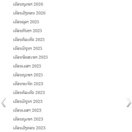
ເດືອນກຸມພາ 2026
ເດືອນມັງກອນ 2026
ເດືອນຕຸລາ 2025
ເດືອນກັນຍາ 2025
ເດືອນກໍລະກົດ 2025
ເດືອນມິຖຸນາ 2025
ເດືອນພຶດສະພາ 2025
ເດືອນເມສາ 2025
ເດືອນກຸມພາ 2025
ເດືອນພະຈິກ 2023
ເດືອນກໍລະກົດ 2023
ເດືອນມິຖຸນາ 2023
ເດືອນເມສາ 2023
ເດືອນກຸມພາ 2023
ເດືອນມັງກອນ 2023