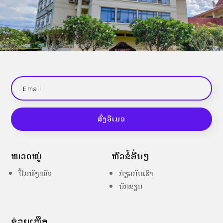
ສົ່ງອີເມວ
ໝວດໝູ່
ຫົວຂໍ້ອື່ນໆ
ປຶ້ມທັງໝົດ
ກ່ຽວກັບເຮົາ
ນັກຂຽນ
ຊ່ວຍເຫຼືອ