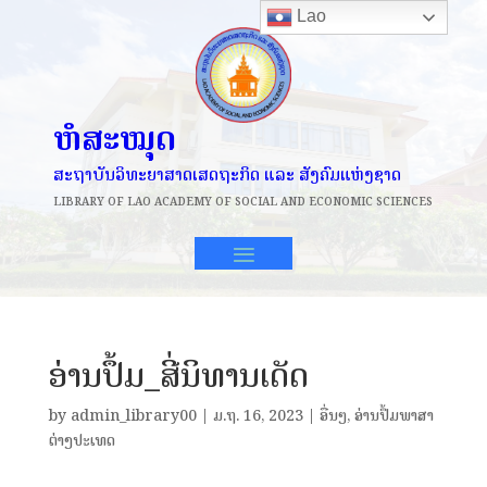
Lao
ຫໍສະໝຸດ
ສະຖາບັນວິທະຍາສາດເສດຖະກິດ ແລະ ສັງຄົມແຫ່ງຊາດ
LIBRARY OF
LAO ACADEMY OF SOCIAL AND ECONOMIC SCIENCES
ອ່ານປຶ້ມ_ສີ່ນິທານເດັດ
by
admin_library00
|
ມ.ຖ. 16, 2023
|
ອື່ນໆ
,
ອ່ານປຶ້ມພາສາ
ຕ່າງປະເທດ