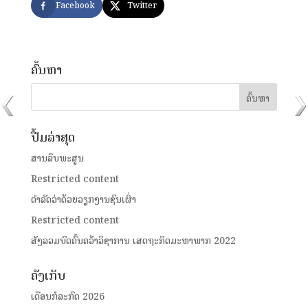
Facebook
Twitter
ຄົ້ນຫາ
ປື້ມລ່າສຸດ
ສານລຶບພະສູນ
Restricted content
ດໍາລັດວ່າດ້ວຍວຽກງານຊົນເຜົ່າ
Restricted content
ສັງລວມບົດຄົ້ນຄວ້າວິຊາການ ເສດຖະກິດມະຫາພາກ 2022
ຄັງເກັບ
ເດືອນກໍລະກົດ 2026