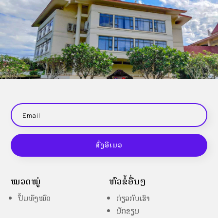
ສົ່ງອີເມວ
ໝວດໝູ່
ຫົວຂໍ້ອື່ນໆ
ປຶ້ມທັງໝົດ
ກ່ຽວກັບເຮົາ
ນັກຂຽນ