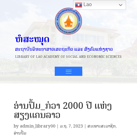
Lao
ຫໍສະໝຸດ
ສະຖາບັນວິທະຍາສາດເສດຖະກິດ ແລະ ສັງຄົມແຫ່ງຊາດ
LIBRARY OF
LAO ACADEMY OF SOCIAL AND ECONOMIC SCIENCES
ອ່ານປຶ້ມ_ກ່ວາ 2000 ປີ ແຫ່ງ
ສຽງແຄນລາວ
by
admin_library00
|
ມ.ຖ. 7, 2023
|
ສະເພາະສະມາຊິກ
,
ອ່ານປຶ້ມ