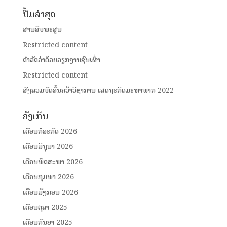
ປື້ມລ່າສຸດ
ສານລຶບພະສູນ
Restricted content
ດໍາລັດວ່າດ້ວຍວຽກງານຊົນເຜົ່າ
Restricted content
ສັງລວມບົດຄົ້ນຄວ້າວິຊາການ ເສດຖະກິດມະຫາພາກ 2022
ຄັງເກັບ
ເດືອນກໍລະກົດ 2026
ເດືອນມິຖຸນາ 2026
ເດືອນພຶດສະພາ 2026
ເດືອນກຸມພາ 2026
ເດືອນມັງກອນ 2026
ເດືອນຕຸລາ 2025
ເດືອນກັນຍາ 2025