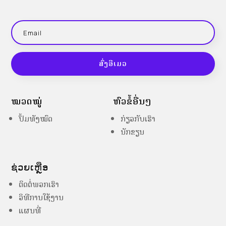
ສົ່ງອີເມວ
ໝວດໝູ່
ຫົວຂໍ້ອື່ນໆ
ປຶ້ມທັງໝົດ
ກ່ຽວກັບເຮົາ
ນັກຂຽນ
ຊ່ວຍເຫຼືອ
ຕິດຕໍ່ພວກເຮົາ
ວິທີການໃຊ້ງານ
ແຜນທີ່