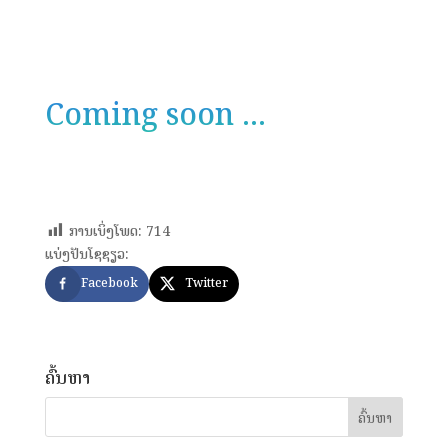
Coming soon ...
ການເບິ່ງໂພດ:
714
ແບ່ງປັນໂຊຊຽວ:
Facebook
Twitter
ຄົ້ນຫາ