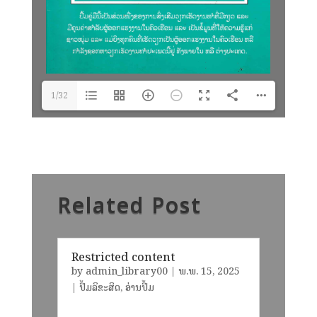
1/32
Related Post
Restricted content
by
admin_library00
|
ພ.ພ. 15, 2025
|
ປຶ້ມລິຂະສິດ
,
ອ່ານປຶ້ມ