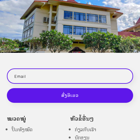
ສົ່ງອີເມວ
ໝວດໝູ່
ຫົວຂໍ້ອື່ນໆ
ປຶ້ມທັງໝົດ
ກ່ຽວກັບເຮົາ
ນັກຂຽນ