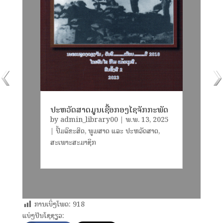
ປະຫວັດສາດມູນເຊື້ອກອງໄຊຈັກກະພັດ
by
admin_library00
|
ພ.ພ. 13, 2025
|
ປຶ້ມລິຂະສິດ
,
ພູມສາດ ແລະ ປະຫວັດສາດ
,
ສະເພາະສະມາຊິກ
ການເບິ່ງໂພດ:
918
ແບ່ງປັນໂຊຊຽວ: