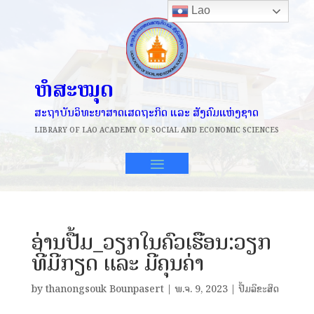
Lao
ຫໍສະໝຸດ
ສະຖາບັນວິທະຍາສາດເສດຖະກິດ ແລະ ສັງຄົມແຫ່ງຊາດ
LIBRARY OF
LAO ACADEMY OF SOCIAL AND ECONOMIC SCIENCES
ອ່ານປື້ມ_ວຽກໃນຄົວເຮືອນ:ວຽກ
ທີ່ມີກຽດ ແລະ ມີຄຸນຄ່າ
by
thanongsouk Bounpasert
|
​ພ.ຈ. 9, 2023
|
ປຶ້ມລິຂະສິດ