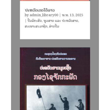
ປະຫວັດເຂດໃຕ້ລາວ
by
admin_library00
|
ພ.ພ. 13, 2025
|
ປຶ້ມລິຂະສິດ
,
ພູມສາດ ແລະ ປະຫວັດສາດ
,
ສະເພາະສະມາຊິກ
,
ອ່ານປຶ້ມ