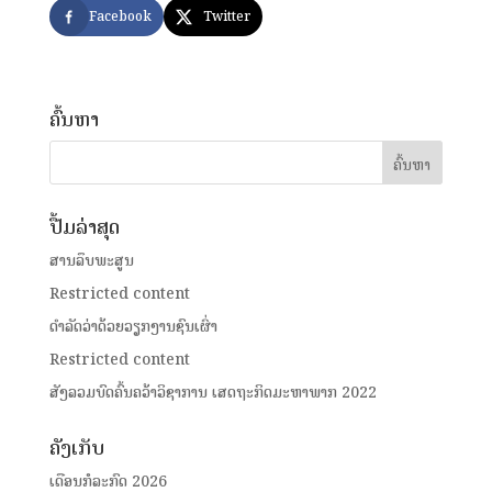
Facebook
Twitter
ຄົ້ນຫາ
ປື້ມລ່າສຸດ
ສານລຶບພະສູນ
Restricted content
ດໍາລັດວ່າດ້ວຍວຽກງານຊົນເຜົ່າ
Restricted content
ສັງລວມບົດຄົ້ນຄວ້າວິຊາການ ເສດຖະກິດມະຫາພາກ 2022
ຄັງເກັບ
ເດືອນກໍລະກົດ 2026