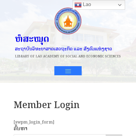
Lao
ຫໍສະໝຸດ
ສະຖາບັນວິທະຍາສາດເສດຖະກິດ ແລະ ສັງຄົມແຫ່ງຊາດ
LIBRARY OF
LAO ACADEMY OF SOCIAL AND ECONOMIC SCIENCES
Member Login
[swpm_login_form]
ຄົ້ນຫາ