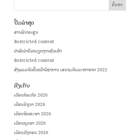
ປື້ມລ່າສຸດ
ສານລຶບພະສູນ
Restricted content
ດໍາລັດວ່າດ້ວຍວຽກງານຊົນເຜົ່າ
Restricted content
ສັງລວມບົດຄົ້ນຄວ້າວິຊາການ ເສດຖະກິດມະຫາພາກ 2022
ຄັງເກັບ
ເດືອນກໍລະກົດ 2026
ເດືອນມິຖຸນາ 2026
ເດືອນພຶດສະພາ 2026
ເດືອນກຸມພາ 2026
ເດືອນມັງກອນ 2026