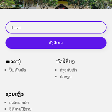
ສົ່ງອີເມວ
ໝວດໝູ່
ຫົວຂໍ້ອື່ນໆ
ປຶ້ມທັງໝົດ
ກ່ຽວກັບເຮົາ
ນັກຂຽນ
ຊ່ວຍເຫຼືອ
ຕິດຕໍ່ພວກເຮົາ
ວິທີການໃຊ້ງານ