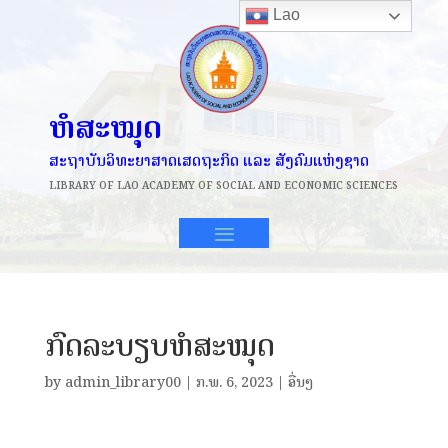
Lao
ຫໍສະໝຸດ
ສະຖາບັນວິທະຍາສາດເສດຖະກິດ ແລະ ສັງຄົມແຫ່ງຊາດ
LIBRARY OF
LAO ACADEMY OF SOCIAL AND ECONOMIC SCIENCES
ກົດລະບຽບຫໍສະໝຸດ
by
admin_library00
|
ກ.ພ. 6, 2023
|
ອື່ນໆ