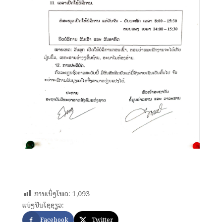
ການເບິ່ງໂພດ:
1,093
ແບ່ງປັນໂຊຊຽວ:
Facebook
Twitter