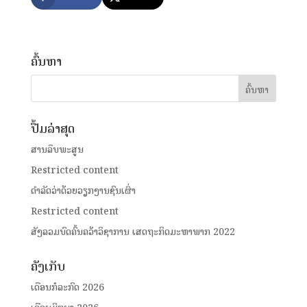
ຄົ້ນຫາ
ປື້ມລ່າສຸດ
ສານລຶບພະສູນ
Restricted content
ດໍາລັດວ່າດ້ວຍວຽກງານຊົນເຜົ່າ
Restricted content
ສັງລວມບົດຄົ້ນຄວ້າວິຊາການ ເສດຖະກິດມະຫາພາກ 2022
ຄັງເກັບ
ເດືອນກໍລະກົດ 2026