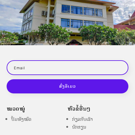
ສົ່ງອີເມວ
ໝວດໝູ່
ຫົວຂໍ້ອື່ນໆ
ປຶ້ມທັງໝົດ
ກ່ຽວກັບເຮົາ
ນັກຂຽນ