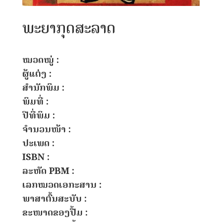
ພະຍາກຸດສະລາດ
ໝວດໝູ່ :
ຜູ້ແຕ່ງ :
ສຳນັກພິມ :
ພິມທີ່ :
ປີທີ່ພິມ :
ຈຳນວນໜ້າ :
ປະເພດ :
ISBN :
ລະຫັດ PBM :
ເລກໝວດເອກະສານ :
ພາສາຕົ້ນສະບັບ :
ຂະໜາດຂອງປື້ມ :