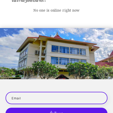
ໃຜກຳລັງອອນລາຍ!!
No one is online right now