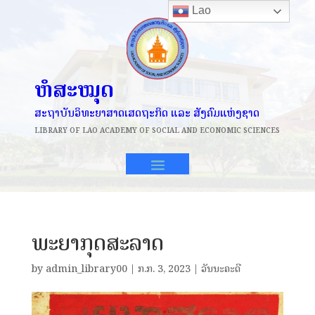
Lao
ຫໍສະໝຸດ
ສະຖາບັນວິທະຍາສາດເສດຖະກິດ ແລະ ສັງຄົມແຫ່ງຊາດ
LIBRARY OF
LAO ACADEMY OF SOCIAL AND ECONOMIC SCIENCES
ພະຍາກຸດສະລາດ
by
admin_library00
|
​ກ.ກ. 3, 2023
|
ວັນນະຄະດີ