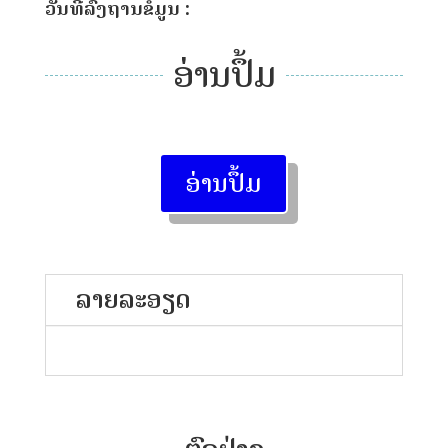
ວັນທີລົງຖານຂໍ້ມູນ :
ອ່ານປຶ້ມ
ອ່ານປຶ້ມ
ລາຍລະອຽດ