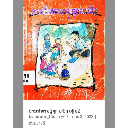
ອ່ານນິທານສູ່ຫຼານຟັງ ເຫຼັມ2
by
admin_library00
|
​ກ.ກ. 3, 2023
|
ວັນນະຄະດີ