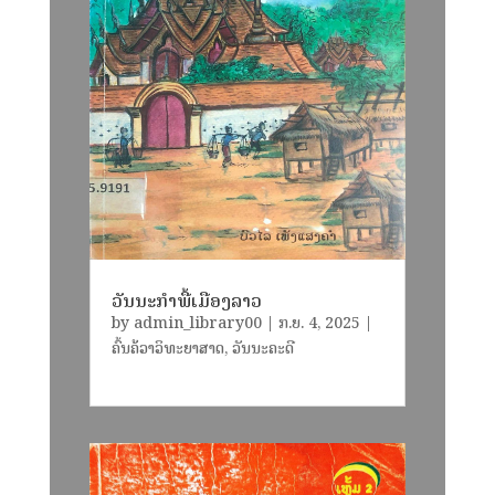
ວັນນະກຳພື້ເມືອງລາວ
by
admin_library00
|
ກ.ຍ. 4, 2025
|
ຄົ້ນຄ້ວາວິທະຍາສາດ
,
ວັນນະຄະດີ