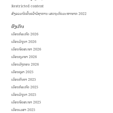
Restricted content
ສັງລວມບົດຄົ້ນຄວ້າວິຊາການ ເສດຖະກິດມະຫາພາກ 2022
ຄັງເກັບ
ເດືອນກໍລະກົດ 2026
ເດືອນມິຖຸນາ 2026
ເດືອນພຶດສະພາ 2026
ເດືອນກຸມພາ 2026
ເດືອນມັງກອນ 2026
ເດືອນຕຸລາ 2025
ເດືອນກັນຍາ 2025
ເດືອນກໍລະກົດ 2025
ເດືອນມິຖຸນາ 2025
ເດືອນພຶດສະພາ 2025
ເດືອນເມສາ 2025