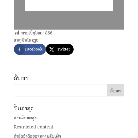
ການເບິ່ງໂພດ:
866
ແບ່ງປັນໂຊຊຽວ:
Facebook
Twitter
ຄົ້ນຫາ
ປື້ມລ່າສຸດ
ສານລຶບພະສູນ
Restricted content
ດໍາລັດວ່າດ້ວຍວຽກງານຊົນເຜົ່າ