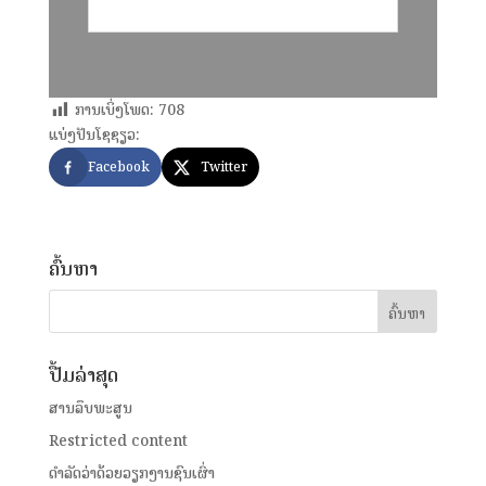
ການເບິ່ງໂພດ:
708
ແບ່ງປັນໂຊຊຽວ:
Facebook
Twitter
ຄົ້ນຫາ
ປື້ມລ່າສຸດ
ສານລຶບພະສູນ
Restricted content
ດໍາລັດວ່າດ້ວຍວຽກງານຊົນເຜົ່າ