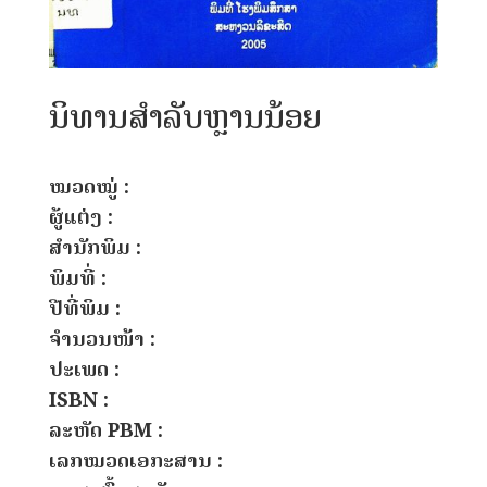
ນິທານສຳລັບຫຼານນ້ອຍ
ໝວດໝູ່ :
ຜູ້ແຕ່ງ :
ສຳນັກພິມ :
ພິມທີ່ :
ປີທີ່ພິມ :
ຈຳນວນໜ້າ :
ປະເພດ :
ISBN :
ລະຫັດ PBM :
ເລກໝວດເອກະສານ :