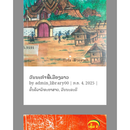
ວັນນະກຳພື້ເມືອງລາວ
by
admin_library00
|
ກ.ຍ. 4, 2025
|
ຄົ້ນຄ້ວາວິທະຍາສາດ
,
ວັນນະຄະດີ