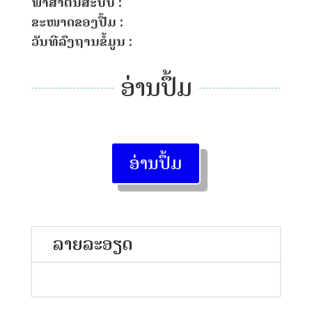
ພາສາຕົ້ນສະບັບ :
ຂະໜາດຂອງປື້ມ :
ວັນທີລົງຖານຂໍ້ມູນ :
ອ່ານປຶ້ມ
ອ່ານປຶ້ມ
ລາຍລະອຽດ