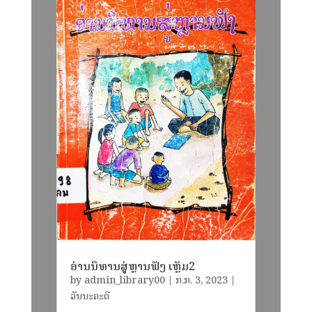
ອ່ານນິທານສູ່ຫຼານຟັງ ເຫຼັມ2
by
admin_library00
|
​ກ.ກ. 3, 2023
|
ວັນນະຄະດີ