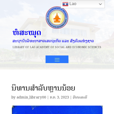
Lao
ຫໍສະໝຸດ
ສະຖາບັນວິທະຍາສາດເສດຖະກິດ ແລະ ສັງຄົມແຫ່ງຊາດ
LIBRARY OF
LAO ACADEMY OF SOCIAL AND ECONOMIC SCIENCES
ນິທານສຳລັບຫຼານນ້ອຍ
by
admin_library00
|
​ກ.ກ. 3, 2023
|
ວັນນະຄະດີ