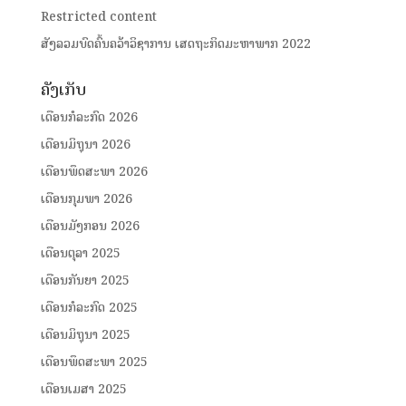
Restricted content
ສັງລວມບົດຄົ້ນຄວ້າວິຊາການ ເສດຖະກິດມະຫາພາກ 2022
ຄັງເກັບ
ເດືອນກໍລະກົດ 2026
ເດືອນມິຖຸນາ 2026
ເດືອນພຶດສະພາ 2026
ເດືອນກຸມພາ 2026
ເດືອນມັງກອນ 2026
ເດືອນຕຸລາ 2025
ເດືອນກັນຍາ 2025
ເດືອນກໍລະກົດ 2025
ເດືອນມິຖຸນາ 2025
ເດືອນພຶດສະພາ 2025
ເດືອນເມສາ 2025