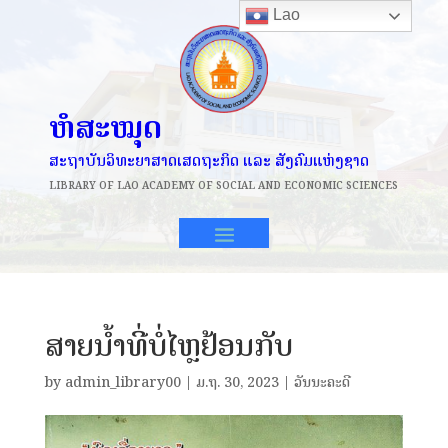
Lao
ຫໍສະໝຸດ
ສະຖາບັນວິທະຍາສາດເສດຖະກິດ ແລະ ສັງຄົມແຫ່ງຊາດ
LIBRARY OF
LAO ACADEMY OF SOCIAL AND ECONOMIC SCIENCES
ສາຍນ້ຳທີ່ບໍ່ໄຫຼຢ້ອນກັບ
by
admin_library00
|
ມ.ຖ. 30, 2023
|
ວັນນະຄະດີ