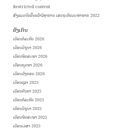
Restricted content
ສັງລວມບົດຄົ້ນຄວ້າວິຊາການ ເສດຖະກິດມະຫາພາກ 2022
ຄັງເກັບ
ເດືອນກໍລະກົດ 2026
ເດືອນມິຖຸນາ 2026
ເດືອນພຶດສະພາ 2026
ເດືອນກຸມພາ 2026
ເດືອນມັງກອນ 2026
ເດືອນຕຸລາ 2025
ເດືອນກັນຍາ 2025
ເດືອນກໍລະກົດ 2025
ເດືອນມິຖຸນາ 2025
ເດືອນພຶດສະພາ 2025
ເດືອນເມສາ 2025