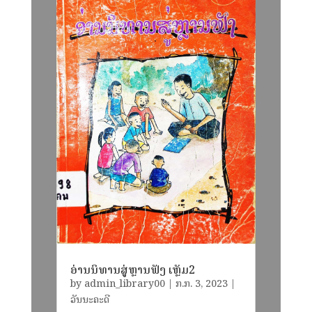
ອ່ານນິທານສູ່ຫຼານຟັງ ເຫຼັມ2
by
admin_library00
|
​ກ.ກ. 3, 2023
|
ວັນນະຄະດີ