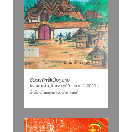
ວັນນະກຳພື້ເມືອງລາວ
by
admin_library00
|
ກ.ຍ. 4, 2025
|
ຄົ້ນຄ້ວາວິທະຍາສາດ
,
ວັນນະຄະດີ