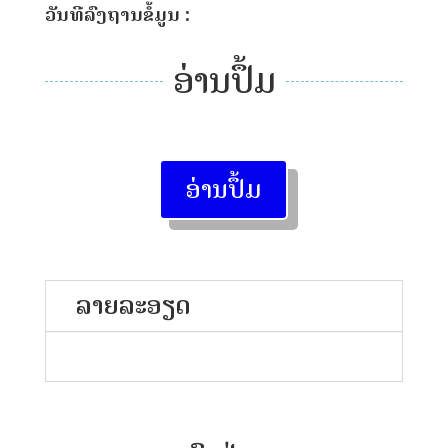
ວັນທີລົງຖານຂໍ້ມູນ :
ອ່ານປຶ້ມ
ອ່ານປຶ້ມ
ລາຍລະອຽດ