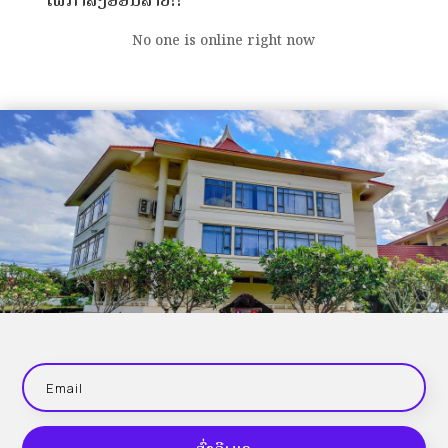
ໃຜກຳລັງອອນລາຍ!!
No one is online right now