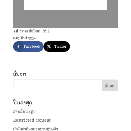
ການເບິ່ງໂພດ:
992
ແບ່ງປັນໂຊຊຽວ:
Facebook
Twitter
ຄົ້ນຫາ
ປື້ມລ່າສຸດ
ສານລຶບພະສູນ
Restricted content
ດໍາລັດວ່າດ້ວຍວຽກງານຊົນເຜົ່າ