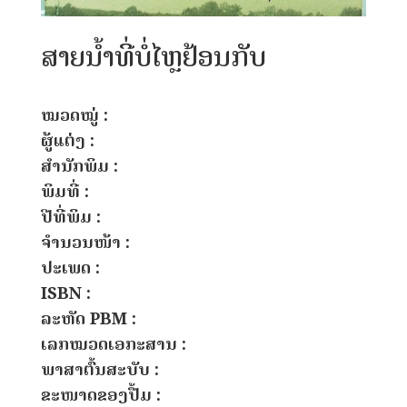
ສາຍນ້ຳທີ່ບໍ່ໄຫຼຢ້ອນກັບ
ໝວດໝູ່ :
ຜູ້ແຕ່ງ :
ສຳນັກພິມ :
ພິມທີ່ :
ປີທີ່ພິມ :
ຈຳນວນໜ້າ :
ປະເພດ :
ISBN :
ລະຫັດ PBM :
ເລກໝວດເອກະສານ :
ພາສາຕົ້ນສະບັບ :
ຂະໜາດຂອງປື້ມ :