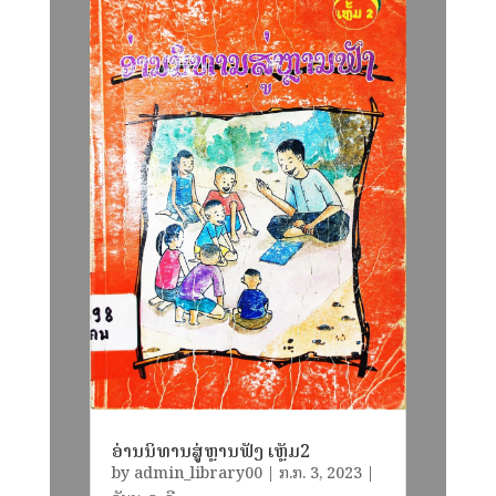
ອ່ານນິທານສູ່ຫຼານຟັງ ເຫຼັມ2
by
admin_library00
|
​ກ.ກ. 3, 2023
|