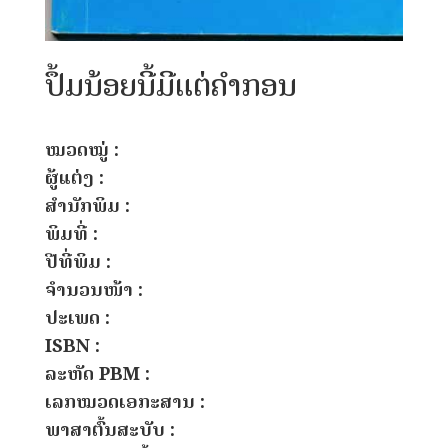
ປຶ້ມນ້ອຍນີ້ມີແຕ່ຄຳກອນ
ໝວດໝູ່ :
ຜູ້ແຕ່ງ :
ສຳນັກພິມ :
ພິມທີ່ :
ປີທີ່ພິມ :
ຈຳນວນໜ້າ :
ປະເພດ :
ISBN :
ລະຫັດ PBM :
ເລກໝວດເອກະສານ :
ພາສາຕົ້ນສະບັບ :