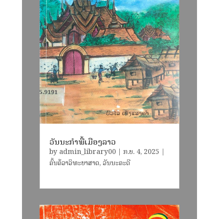
ວັນນະກຳພື້ເມືອງລາວ
by
admin_library00
|
ກ.ຍ. 4, 2025
|
ຄົ້ນຄ້ວາວິທະຍາສາດ
,
ວັນນະຄະດີ