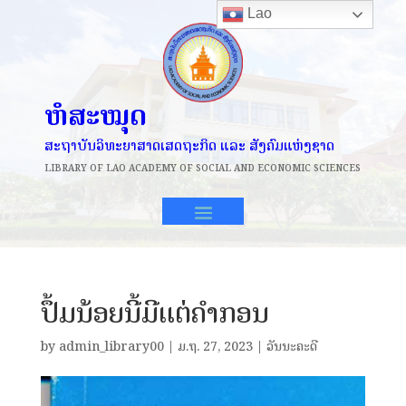
Lao
ຫໍສະໝຸດ
ສະຖາບັນວິທະຍາສາດເສດຖະກິດ ແລະ ສັງຄົມແຫ່ງຊາດ
LIBRARY OF
LAO ACADEMY OF SOCIAL AND ECONOMIC SCIENCES
ປຶ້ມນ້ອຍນີ້ມີແຕ່ຄຳກອນ
by
admin_library00
|
ມ.ຖ. 27, 2023
|
ວັນນະຄະດີ