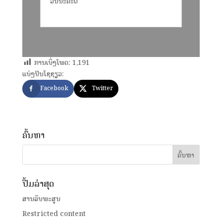
ວັນນະຄະດີ
ການເບິ່ງໂພດ:
1,191
ແບ່ງປັນໂຊຊຽວ:
Facebook
Twitter
ຄົ້ນຫາ
ປື້ມລ່າສຸດ
ສານລຶບພະສູນ
Restricted content