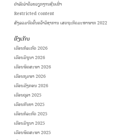
ດໍາລັດວ່າດ້ວຍວຽກງານຊົນເຜົ່າ
Restricted content
ສັງລວມບົດຄົ້ນຄວ້າວິຊາການ ເສດຖະກິດມະຫາພາກ 2022
ຄັງເກັບ
ເດືອນກໍລະກົດ 2026
ເດືອນມິຖຸນາ 2026
ເດືອນພຶດສະພາ 2026
ເດືອນກຸມພາ 2026
ເດືອນມັງກອນ 2026
ເດືອນຕຸລາ 2025
ເດືອນກັນຍາ 2025
ເດືອນກໍລະກົດ 2025
ເດືອນມິຖຸນາ 2025
ເດືອນພຶດສະພາ 2025