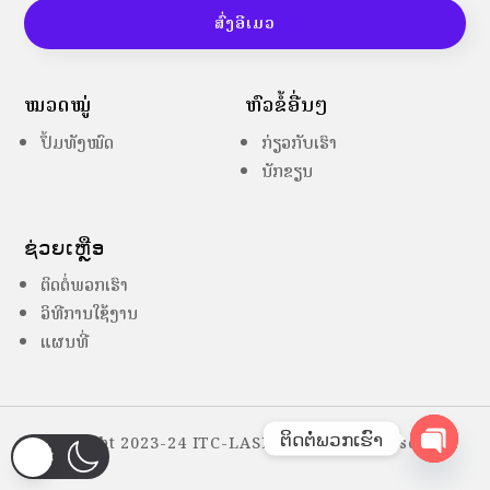
ສົ່ງອີເມວ
ໝວດໝູ່
ຫົວຂໍ້ອື່ນໆ
ປຶ້ມທັງໝົດ
ກ່ຽວກັບເຮົາ
ນັກຂຽນ
ຊ່ວຍເຫຼືອ
ຕິດຕໍ່ພວກເຮົາ
ວິທີການໃຊ້ງານ
ແຜນທີ່
ຕິດຕໍ່ພວກເຮົາ
Copyright 2023-24 ITC-LASES – All Right Reserved
Open