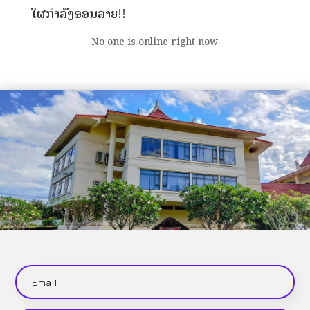
ໃຜກຳລັງອອນລາຍ!!
No one is online right now