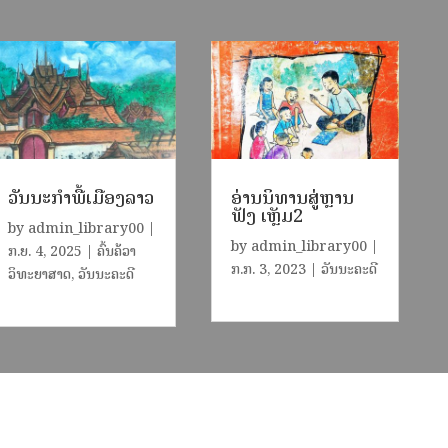
ວັນນະກຳພື້ເມືອງລາວ
ອ່ານນິທານສູ່ຫຼານ
ຟັງ ເຫຼັມ2
by
admin_library00
|
by
admin_library00
|
ກ.ຍ. 4, 2025
|
ຄົ້ນຄ້ວາ
​ກ.ກ. 3, 2023
|
ວັນນະຄະດີ
ວິທະຍາສາດ
,
ວັນນະຄະດີ