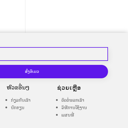
ສົ່ງອີເມວ
ຫົວຂໍ້ອື່ນໆ
ຊ່ວຍເຫຼືອ
ກ່ຽວກັບເຮົາ
ຕິດຕໍ່ພວກເຮົາ
ນັກຂຽນ
ວິທີການໃຊ້ງານ
ແຜນທີ່