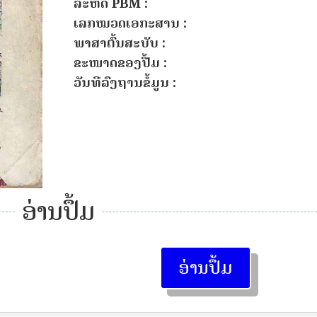
ລະຫັດ PBM :
ເລກໝວດເອກະສານ :
ພາສາຕົ້ນສະບັບ :
ຂະໜາດຂອງປື້ມ :
ວັນທີລົງຖານຂໍ້ມູນ :
ອ່ານປຶ້ມ
ອ່ານປຶ້ມ