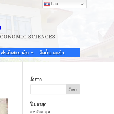
Lao
ດ
ECONOMIC SCIENCES
ສຳລັບສະມາຊິກ
ຕິດຕໍ່ພວກເຮົາ
ຄົ້ນຫາ
ປື້ມລ່າສຸດ
ສານລຶບພະສູນ