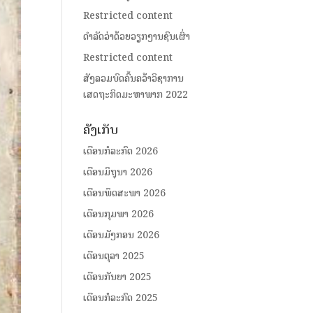
Restricted content
ດໍາລັດວ່າດ້ວຍວຽກງານຊົນເຜົ່າ
Restricted content
ສັງລວມບົດຄົ້ນຄວ້າວິຊາການ
ເສດຖະກິດມະຫາພາກ 2022
ຄັງເກັບ
ເດືອນກໍລະກົດ 2026
ເດືອນມິຖຸນາ 2026
ເດືອນພຶດສະພາ 2026
ເດືອນກຸມພາ 2026
ເດືອນມັງກອນ 2026
ເດືອນຕຸລາ 2025
ເດືອນກັນຍາ 2025
ເດືອນກໍລະກົດ 2025