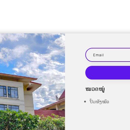
ໝວດໝູ່
ປຶ້ມທັງໝົດ