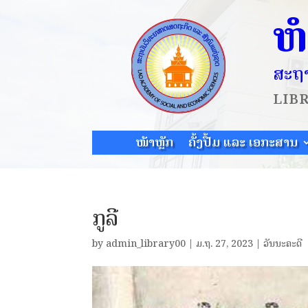
ຫ
ສະຖາ
LIB
ໜ້າຫຼັກ
ຄັ້ງປື້ມ ແລະ ເອກະສານ
ກູລີ
by
admin_library00
|
ມ.ຖ. 27, 2023
|
ວັນນະຄະດີ