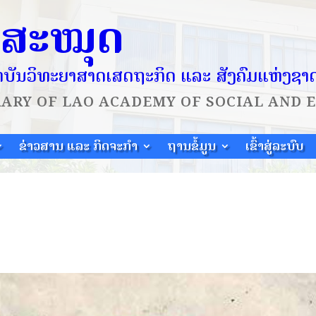
ໍສະໝຸດ
ບັນວິທະຍາສາດເສດຖະກິດ ແລະ ສັງຄົມແຫ່ງຊາ
RARY OF
LAO ACADEMY OF SOCIAL AND 
ຂ່າວສານ ແລະ ກິດຈະກຳ
ຖານຂໍ້ມູນ
ເຂົ້າສູ່ລະບົບ