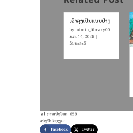
ເອົາລຸງເປັນແບບຢ່າງ
by
admin_library00
|
ມ.ກ. 14, 2026
|
ວັນນະຄະດີ
ການເບິ່ງໂພດ:
658
ແບ່ງປັນໂຊຊຽວ:
Facebook
Twitter