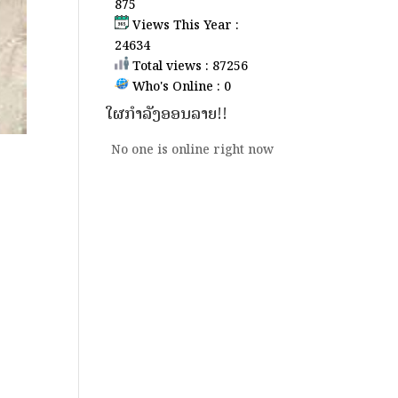
875
Views This Year :
24634
Total views : 87256
Who's Online : 0
ໃຜກຳລັງອອນລາຍ!!
No one is online right now