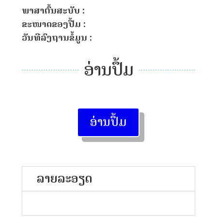
ພາສາຕົ້ນສະບັບ :
ຂະໜາດຂອງປື້ມ :
ວັນທີລົງຖານຂໍ້ມູນ :
ອ່ານປຶ້ມ
ອ່ານປຶ້ມ
ລາຍລະອຽດ