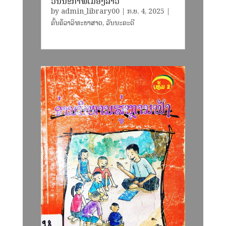
ວັນນະກຳພື້ເມືອງລາວ
by
admin_library00
|
ກ.ຍ. 4, 2025
|
ຄົ້ນຄ້ວາວິທະຍາສາດ
,
ວັນນະຄະດີ