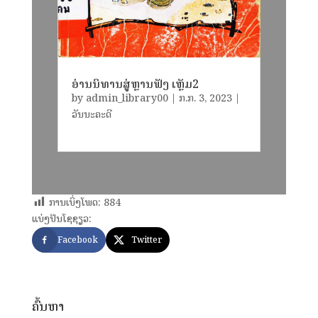
ອ່ານນິທານສູ່ຫຼານຟັງ ເຫຼັມ2
by
admin_library00
|
​ກ.ກ. 3, 2023
|
ວັນນະຄະດີ
ການເບິ່ງໂພດ:
884
ແບ່ງປັນໂຊຊຽວ:
Facebook
Twitter
ຄົ້ນຫາ