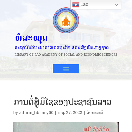
Lao
ຫໍສະໝຸດ
ສະຖາບັນວິທະຍາສາດເສດຖະກິດ ແລະ ສັງຄົມແຫ່ງຊາດ
LIBRARY OF
LAO ACADEMY OF SOCIAL AND ECONOMIC SCIENCES
ການຕໍ່ສູ້ມີໄຊຂອງປະຊາຊົນລາວ
by
admin_library00
|
ມ.ຖ. 27, 2023
|
ວັນນະຄະດີ