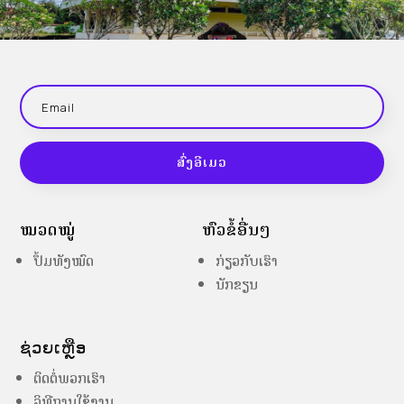
ສົ່ງອີເມວ
ໝວດໝູ່
ຫົວຂໍ້ອື່ນໆ
ປຶ້ມທັງໝົດ
ກ່ຽວກັບເຮົາ
ນັກຂຽນ
ຊ່ວຍເຫຼືອ
ຕິດຕໍ່ພວກເຮົາ
ວິທີການໃຊ້ງານ