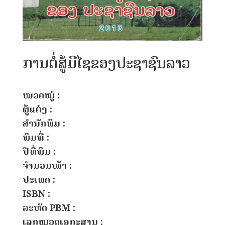
ການຕໍ່ສູ້ມີໄຊຂອງປະຊາຊົນລາວ
ໝວດໝູ່ :
ຜູ້ແຕ່ງ :
ສຳນັກພິມ :
ພິມທີ່ :
ປີທີ່ພິມ :
ຈຳນວນໜ້າ :
ປະເພດ :
ISBN :
ລະຫັດ PBM :
ເລກໝວດເອກະສານ :