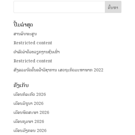
ປື້ມລ່າສຸດ
ສານລຶບພະສູນ
Restricted content
ດໍາລັດວ່າດ້ວຍວຽກງານຊົນເຜົ່າ
Restricted content
ສັງລວມບົດຄົ້ນຄວ້າວິຊາການ ເສດຖະກິດມະຫາພາກ 2022
ຄັງເກັບ
ເດືອນກໍລະກົດ 2026
ເດືອນມິຖຸນາ 2026
ເດືອນພຶດສະພາ 2026
ເດືອນກຸມພາ 2026
ເດືອນມັງກອນ 2026