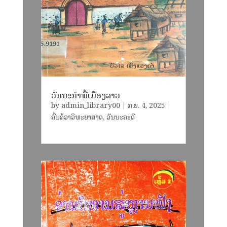
ວັນນະກຳພື້ເມືອງລາວ
by
admin_library00
|
ກ.ຍ. 4, 2025
|
ຄົ້ນຄ້ວາວິທະຍາສາດ
,
ວັນນະຄະດີ