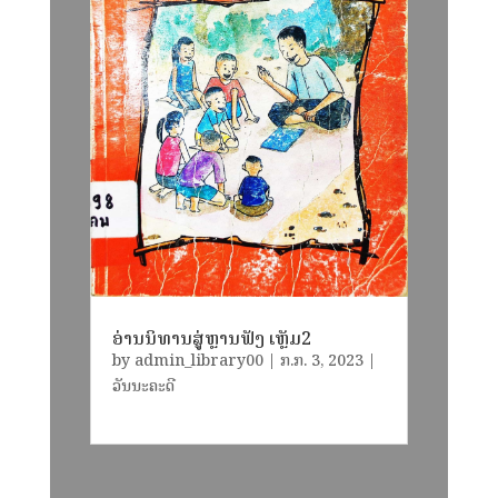
ອ່ານນິທານສູ່ຫຼານຟັງ ເຫຼັມ2
by
admin_library00
|
​ກ.ກ. 3, 2023
|
ວັນນະຄະດີ