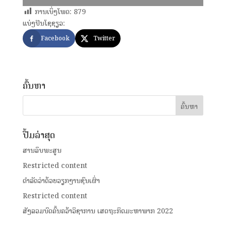
ການເບິ່ງໂພດ:
879
ແບ່ງປັນໂຊຊຽວ:
Facebook
Twitter
ຄົ້ນຫາ
ປື້ມລ່າສຸດ
ສານລຶບພະສູນ
Restricted content
ດໍາລັດວ່າດ້ວຍວຽກງານຊົນເຜົ່າ
Restricted content
ສັງລວມບົດຄົ້ນຄວ້າວິຊາການ ເສດຖະກິດມະຫາພາກ 2022