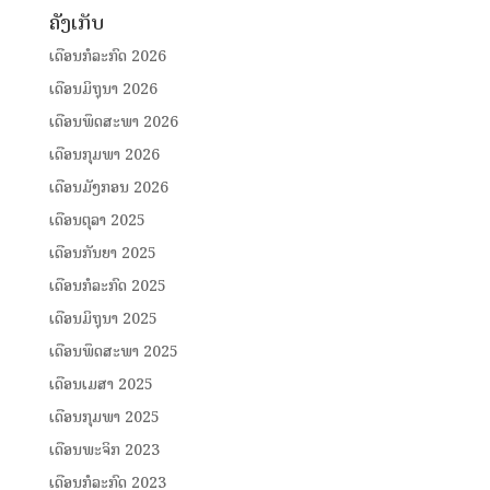
ຄັງເກັບ
ເດືອນກໍລະກົດ 2026
ເດືອນມິຖຸນາ 2026
ເດືອນພຶດສະພາ 2026
ເດືອນກຸມພາ 2026
ເດືອນມັງກອນ 2026
ເດືອນຕຸລາ 2025
ເດືອນກັນຍາ 2025
ເດືອນກໍລະກົດ 2025
ເດືອນມິຖຸນາ 2025
ເດືອນພຶດສະພາ 2025
ເດືອນເມສາ 2025
ເດືອນກຸມພາ 2025
ເດືອນພະຈິກ 2023
ເດືອນກໍລະກົດ 2023