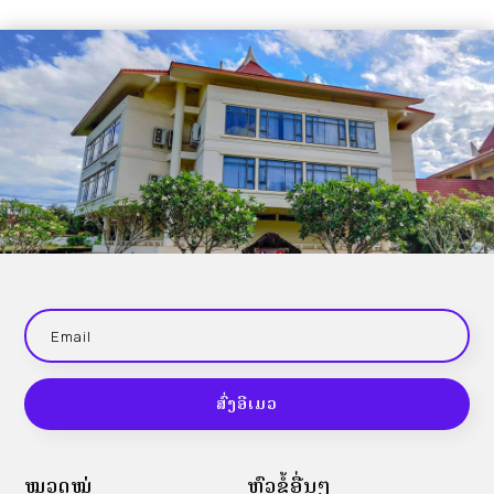
ສົ່ງອີເມວ
ໝວດໝູ່
ຫົວຂໍ້ອື່ນໆ