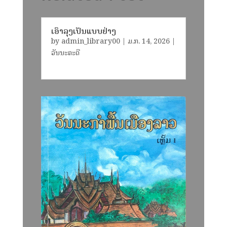
ເອົາລຸງເປັນແບບຢ່າງ
by
admin_library00
|
ມ.ກ. 14, 2026
|
ວັນນະຄະດີ