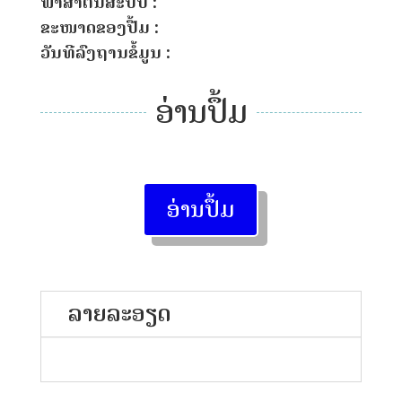
ພາສາຕົ້ນສະບັບ :
ຂະໜາດຂອງປື້ມ :
ວັນທີລົງຖານຂໍ້ມູນ :
ອ່ານປຶ້ມ
ອ່ານປຶ້ມ
ລາຍລະອຽດ