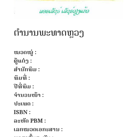
ຕຳນານພະທາດຫຼວງ
ໝວດໝູ່ :
ຜູ້ແຕ່ງ :
ສຳນັກພິມ :
ພິມທີ່ :
ປີທີ່ພິມ :
ຈຳນວນໜ້າ :
ປະເພດ :
ISBN :
ລະຫັດ PBM :
ເລກໝວດເອກະສານ :