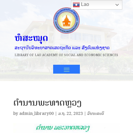
Lao
ຫໍສະໝຸດ
ສະຖາບັນວິທະຍາສາດເສດຖະກິດ ແລະ ສັງຄົມແຫ່ງຊາດ
LIBRARY OF
LAO ACADEMY OF SOCIAL AND ECONOMIC SCIENCES
ຕຳນານພະທາດຫຼວງ
by
admin_library00
|
ມ.ຖ. 22, 2023
|
ວັນນະຄະດີ