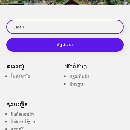
ສົ່ງອີເມວ
ໝວດໝູ່
ຫົວຂໍ້ອື່ນໆ
ປຶ້ມທັງໝົດ
ກ່ຽວກັບເຮົາ
ນັກຂຽນ
ຊ່ວຍເຫຼືອ
ຕິດຕໍ່ພວກເຮົາ
ວິທີການໃຊ້ງານ
ແຜນທີ່