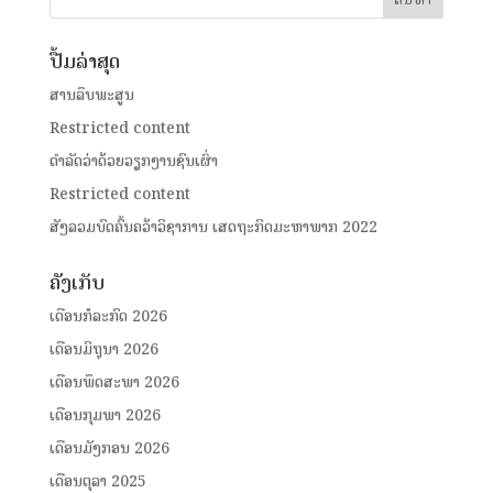
ປື້ມລ່າສຸດ
ສານລຶບພະສູນ
Restricted content
ດໍາລັດວ່າດ້ວຍວຽກງານຊົນເຜົ່າ
Restricted content
ສັງລວມບົດຄົ້ນຄວ້າວິຊາການ ເສດຖະກິດມະຫາພາກ 2022
ຄັງເກັບ
ເດືອນກໍລະກົດ 2026
ເດືອນມິຖຸນາ 2026
ເດືອນພຶດສະພາ 2026
ເດືອນກຸມພາ 2026
ເດືອນມັງກອນ 2026
ເດືອນຕຸລາ 2025