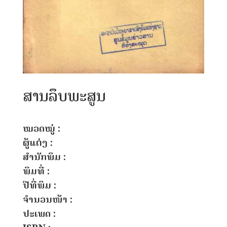
ສານລຶບພະສູນ
ໝວດໝູ່ :
ຜູ້ແຕ່ງ :
ສຳນັກພິມ :
ພິມທີ່ :
ປີທີ່ພິມ :
ຈຳນວນໜ້າ :
ປະເພດ :