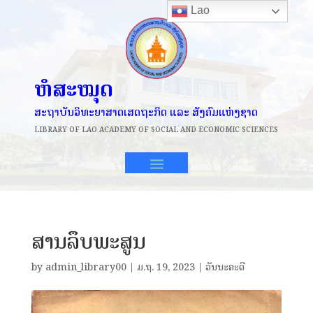
Lao
ຫໍສະໝຸດ
ສະຖາບັນວິທະຍາສາດເສດຖະກິດ ແລະ ສັງຄົມແຫ່ງຊາດ
LIBRARY OF
LAO ACADEMY OF SOCIAL AND ECONOMIC SCIENCES
ສານລຶບພະສູນ
by
admin_library00
|
ມ.ຖ. 19, 2023
|
ວັນນະຄະດີ