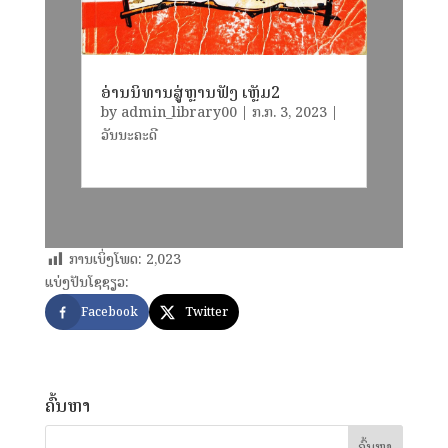
ອ່ານນິທານສູ່ຫຼານຟັງ ເຫຼັມ2
by
admin_library00
|
​ກ.ກ. 3, 2023
|
ວັນນະຄະດີ
ການເບິ່ງໂພດ:
2,023
ແບ່ງປັນໂຊຊຽວ:
Facebook
Twitter
ຄົ້ນຫາ