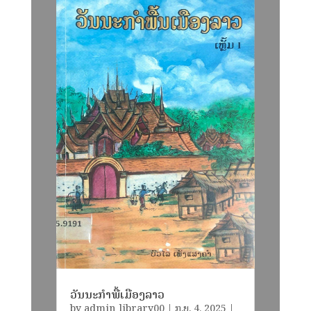
ວັນນະກຳພື້ເມືອງລາວ
by
admin_library00
|
ກ.ຍ. 4, 2025
|