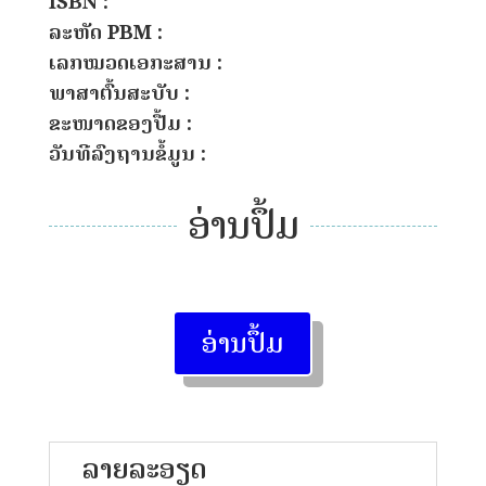
ISBN :
ລະຫັດ PBM :
ເລກໝວດເອກະສານ :
ພາສາຕົ້ນສະບັບ :
ຂະໜາດຂອງປື້ມ :
ວັນທີລົງຖານຂໍ້ມູນ :
ອ່ານປຶ້ມ
ອ່ານປຶ້ມ
ລາຍລະອຽດ