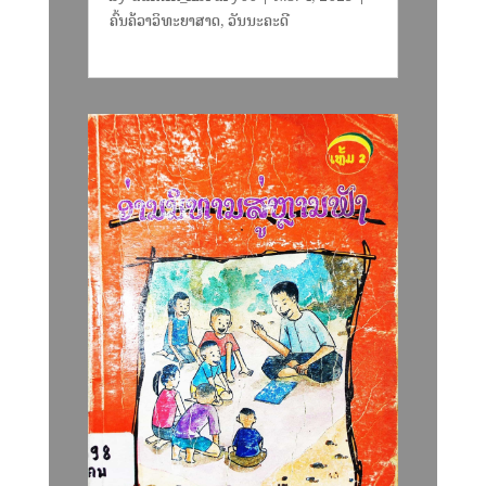
ຄົ້ນຄ້ວາວິທະຍາສາດ
,
ວັນນະຄະດີ