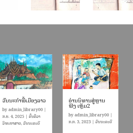
ວັນນະກຳພື້ເມືອງລາວ
ອ່ານນິທານສູ່ຫຼານ
ຟັງ ເຫຼັມ2
by
admin_library00
|
by
admin_library00
|
ກ.ຍ. 4, 2025
|
ຄົ້ນຄ້ວາ
​ກ.ກ. 3, 2023
|
ວັນນະຄະດີ
ວິທະຍາສາດ
,
ວັນນະຄະດີ