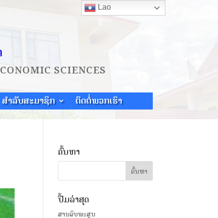
Lao
ດ
ECONOMIC SCIENCES
ສຳລັບສະມາຊິກ
ຕິດຕໍ່ພວກເຮົາ
ຄົ້ນຫາ
ປື້ມລ່າສຸດ
ສານລຶບພະສູນ