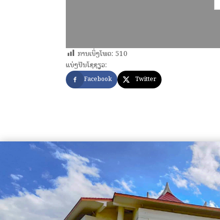
ການເບິ່ງໂພດ:
510
ແບ່ງປັນໂຊຊຽວ:
Facebook
Twitter