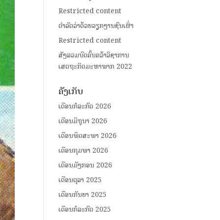
Restricted content
ດໍາລັດວ່າດ້ວຍວຽກງານຊົນເຜົ່າ
Restricted content
ສັງລວມບົດຄົ້ນຄວ້າວິຊາການ
ເສດຖະກິດມະຫາພາກ 2022
ຄັງເກັບ
ເດືອນກໍລະກົດ 2026
ເດືອນມິຖຸນາ 2026
ເດືອນພຶດສະພາ 2026
ເດືອນກຸມພາ 2026
ເດືອນມັງກອນ 2026
ເດືອນຕຸລາ 2025
ເດືອນກັນຍາ 2025
ເດືອນກໍລະກົດ 2025