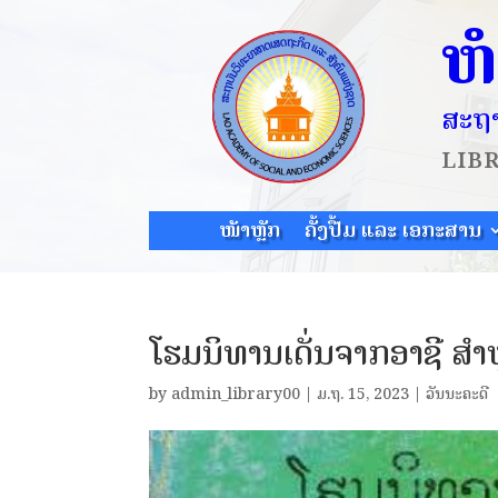
ຫ
ສະຖາ
LIB
ໜ້າຫຼັກ
ຄັ້ງປື້ມ ແລະ ເອກະສານ
ໂຮມນິທານເດັ່ນຈາກອາຊີ ສຳຫຼ
by
admin_library00
|
ມ.ຖ. 15, 2023
|
ວັນນະຄະດີ