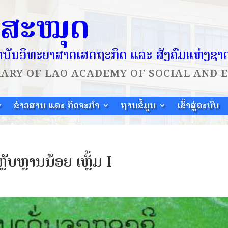
ໍສະໝຸດ
ບັນວິທະຍາສາດເສດຖະກິດ ແລະ ສັງຄົມແຫ່ງຊາ
RARY OF
LAO ACADEMY OF SOCIAL AND 
ຂ່າວສານ ແລະ ກິດຈະກຳ
ຖານຂໍ້ມູນ
ເຂົ້າສູ່ລະບົບ
ັບຫຼານນ້ອຍ ເຫຼັ້ມ I