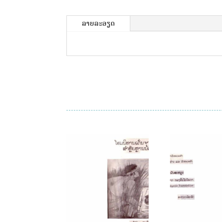
ລາຍລະອຽດ