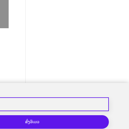
ສົ່ງອີເມວ