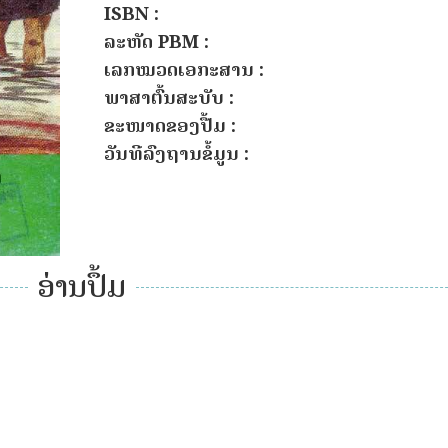
ISBN :
ລະຫັດ PBM :
ເລກໝວດເອກະສານ :
ພາສາຕົ້ນສະບັບ :
ຂະໜາດຂອງປື້ມ :
ວັນທີລົງຖານຂໍ້ມູນ :
ອ່ານປຶ້ມ
ອ່ານປຶ້ມ