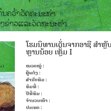
ໂຮມນິທານເດັ່ນຈາກອາຊີ ສຳຫຼັ
ຫຼານນ້ອຍ ເຫຼັ້ມ I
ໝວດໝູ່ :
ຜູ້ແຕ່ງ :
ສຳນັກພິມ :
ພິມທີ່ :
ປີທີ່ພິມ :
ຈຳນວນໜ້າ :
ປະເພດ :