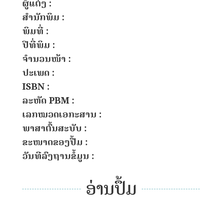
ຜູ້ແຕ່ງ :
ສຳນັກພິມ :
ພິມທີ່ :
ປີທີ່ພິມ :
ຈຳນວນໜ້າ :
ປະເພດ :
ISBN :
ລະຫັດ PBM :
ເລກໝວດເອກະສານ :
ພາສາຕົ້ນສະບັບ :
ຂະໜາດຂອງປື້ມ :
ວັນທີລົງຖານຂໍ້ມູນ :
ອ່ານປຶ້ມ