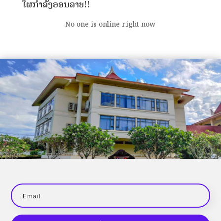
ໃຜກຳລັງອອນລາຍ!!
No one is online right now