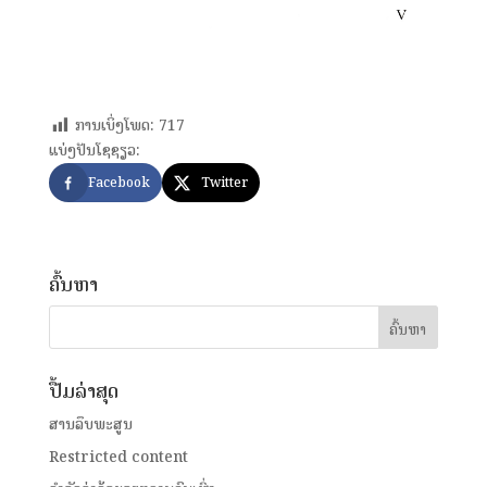
ການເບິ່ງໂພດ:
717
ແບ່ງປັນໂຊຊຽວ:
Facebook
Twitter
ຄົ້ນຫາ
ປື້ມລ່າສຸດ
ສານລຶບພະສູນ
Restricted content