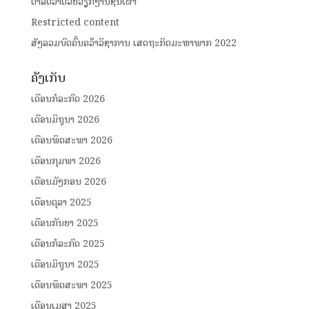
ດໍາລັດວ່າດ້ວຍວຽກງານຊົນເຜົ່າ
Restricted content
ສັງລວມບົດຄົ້ນຄວ້າວິຊາການ ເສດຖະກິດມະຫາພາກ 2022
ຄັງເກັບ
ເດືອນກໍລະກົດ 2026
ເດືອນມິຖຸນາ 2026
ເດືອນພຶດສະພາ 2026
ເດືອນກຸມພາ 2026
ເດືອນມັງກອນ 2026
ເດືອນຕຸລາ 2025
ເດືອນກັນຍາ 2025
ເດືອນກໍລະກົດ 2025
ເດືອນມິຖຸນາ 2025
ເດືອນພຶດສະພາ 2025
ເດືອນເມສາ 2025