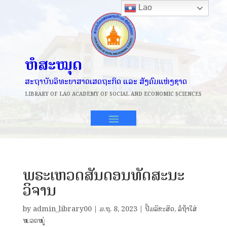
Lao
ຫໍສະໝຸດ
ສະຖາບັນວິທະຍາສາດເສດຖະກິດ ແລະ ສັງຄົມແຫ່ງຊາດ
LIBRARY OF
LAO ACADEMY OF SOCIAL AND ECONOMIC SCIENCES
ພຣະເຫວດສັນດອນທັດສະນະ
ວິຈານ
by
admin_library00
|
ມ.ຖ. 8, 2023
|
ປຶ້ມລິຂະສິດ
,
ລໍຖ້າໃສ່
ໝວດໝູ່