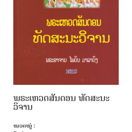
ພຣະເຫວດສັນດອນ ທັດສະນະ
ວິຈານ
ໝວດໝູ່ :