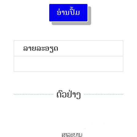
ອ່ານປຶ້ມ
ລາຍລະອຽດ
ຕົວຢ່າງ