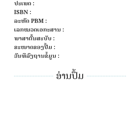
ປະເພດ :
ISBN :
ລະຫັດ PBM :
ເລກໝວດເອກະສານ :
ພາສາຕົ້ນສະບັບ :
ຂະໜາດຂອງປື້ມ :
ວັນທີລົງຖານຂໍ້ມູນ :
ອ່ານປຶ້ມ
ອ່ານປຶ້ມ