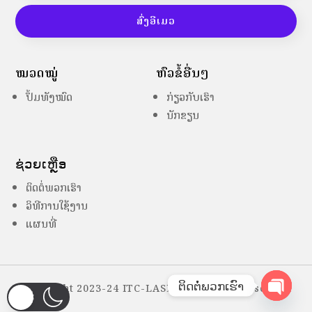
ສົ່ງອີເມວ
ໝວດໝູ່
ຫົວຂໍ້ອື່ນໆ
ປຶ້ມທັງໝົດ
ກ່ຽວກັບເຮົາ
ນັກຂຽນ
ຊ່ວຍເຫຼືອ
ຕິດຕໍ່ພວກເຮົາ
ວິທີການໃຊ້ງານ
ແຜນທີ່
ຕິດຕໍ່ພວກເຮົາ
Copyright 2023-24 ITC-LASES – All Right Reserved
Open