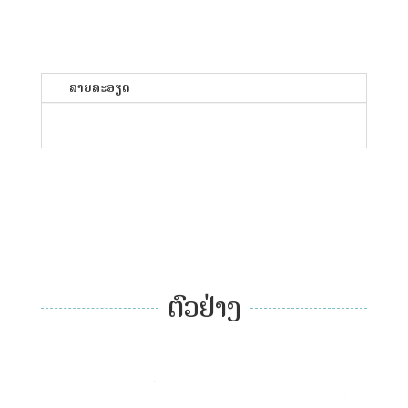
ລາຍລະອຽດ
ຕົວຢ່າງ