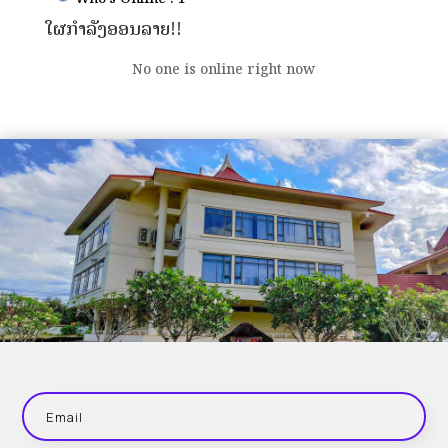
ໃຜກຳລັງອອນລາຍ!!
No one is online right now