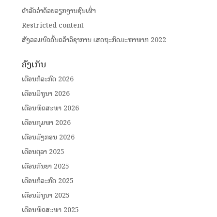
ດໍາລັດວ່າດ້ວຍວຽກງານຊົນເຜົ່າ
Restricted content
ສັງລວມບົດຄົ້ນຄວ້າວິຊາການ ເສດຖະກິດມະຫາພາກ 2022
ຄັງເກັບ
ເດືອນກໍລະກົດ 2026
ເດືອນມິຖຸນາ 2026
ເດືອນພຶດສະພາ 2026
ເດືອນກຸມພາ 2026
ເດືອນມັງກອນ 2026
ເດືອນຕຸລາ 2025
ເດືອນກັນຍາ 2025
ເດືອນກໍລະກົດ 2025
ເດືອນມິຖຸນາ 2025
ເດືອນພຶດສະພາ 2025