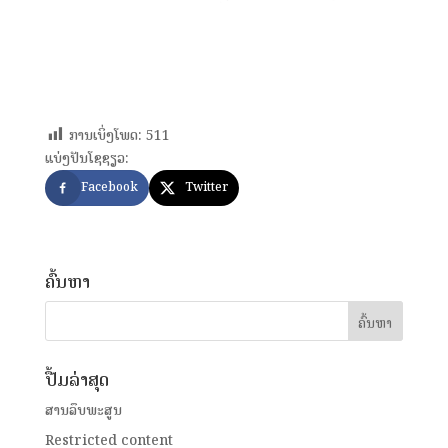
ການເບິ່ງໂພດ:
511
ແບ່ງປັນໂຊຊຽວ:
Facebook
Twitter
ຄົ້ນຫາ
ປື້ມລ່າສຸດ
ສານລຶບພະສູນ
Restricted content