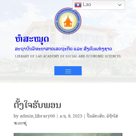
Lao
ຫໍສະໝຸດ
ສະຖາບັນວິທະຍາສາດເສດຖະກິດ ແລະ ສັງຄົມແຫ່ງຊາດ
LIBRARY OF
LAO ACADEMY OF SOCIAL AND ECONOMIC SCIENCES
ຕັ້ງໃຈຮັບພອນ
by
admin_library00
|
ມ.ຖ. 8, 2023
|
ປຶ້ມລິຂະສິດ
,
ລໍຖ້າໃສ່
ໝວດໝູ່