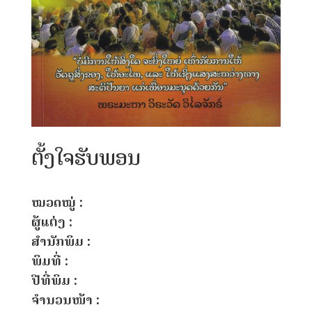
ຕັ້ງໃຈຮັບພອນ
ໝວດໝູ່ :
ຜູ້ແຕ່ງ :
ສຳນັກພິມ :
ພິມທີ່ :
ປີທີ່ພິມ :
ຈຳນວນໜ້າ :