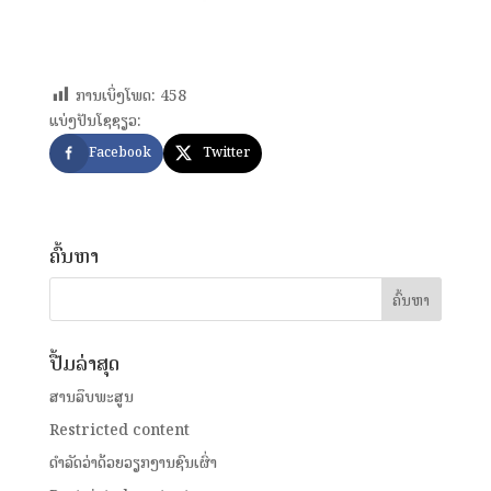
ການເບິ່ງໂພດ:
458
ແບ່ງປັນໂຊຊຽວ:
Facebook
Twitter
ຄົ້ນຫາ
ປື້ມລ່າສຸດ
ສານລຶບພະສູນ
Restricted content
ດໍາລັດວ່າດ້ວຍວຽກງານຊົນເຜົ່າ