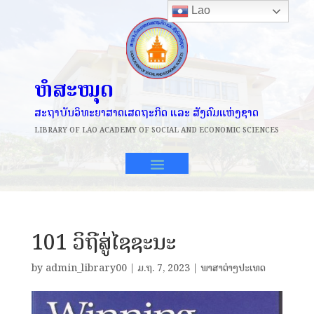
Lao
ຫໍສະໝຸດ
ສະຖາບັນວິທະຍາສາດເສດຖະກິດ ແລະ ສັງຄົມແຫ່ງຊາດ
LIBRARY OF
LAO ACADEMY OF SOCIAL AND ECONOMIC SCIENCES
101 ວິຖີສູ່ໄຊຊະນະ
by
admin_library00
|
ມ.ຖ. 7, 2023
|
ພາສາຕ່າງປະເທດ