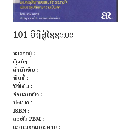
101 ວິຖີສູ່ໄຊຊະນະ
ໝວດໝູ່ :
ຜູ້ແຕ່ງ :
ສຳນັກພິມ :
ພິມທີ່ :
ປີທີ່ພິມ :
ຈຳນວນໜ້າ :
ປະເພດ :
ISBN :
ລະຫັດ PBM :
ເລກໝວດເອກະສານ :