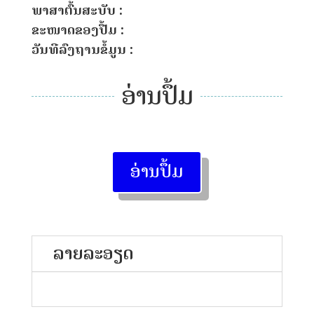
ພາສາຕົ້ນສະບັບ :
ຂະໜາດຂອງປື້ມ :
ວັນທີລົງຖານຂໍ້ມູນ :
ອ່ານປຶ້ມ
ອ່ານປຶ້ມ
ລາຍລະອຽດ