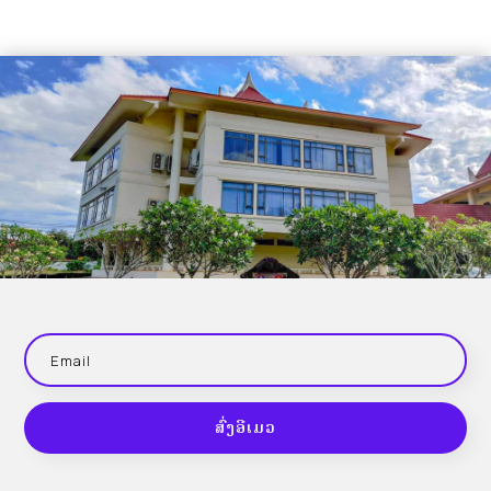
ສົ່ງອີເມວ