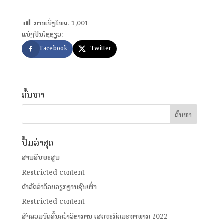
ການເບິ່ງໂພດ:
1,001
ແບ່ງປັນໂຊຊຽວ:
Facebook
Twitter
ຄົ້ນຫາ
ປື້ມລ່າສຸດ
ສານລຶບພະສູນ
Restricted content
ດໍາລັດວ່າດ້ວຍວຽກງານຊົນເຜົ່າ
Restricted content
ສັງລວມບົດຄົ້ນຄວ້າວິຊາການ ເສດຖະກິດມະຫາພາກ 2022