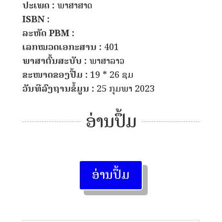
ປະເພດ :
ພາສາສາດ
ISBN :
ລະຫັດ PBM :
ເລກໝວດເອກະສານ :
401
ພາສາຕົ້ນສະບັບ :
ພາສາລາວ
ຂະໜາດຂອງປື້ມ :
19 * 26 ຊມ
ວັນທີລົງຖານຂໍ້ມູນ :
25 ກຸມພາ 2023
ອ່ານປຶ້ມ
ອ່ານປຶ້ມ