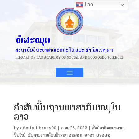
Lao
ຫໍສະໝຸດ
ສະຖາບັນວິທະຍາສາດເສດຖະກິດ ແລະ ສັງຄົມແຫ່ງຊາດ
LIBRARY OF
LAO ACADEMY OF SOCIAL AND ECONOMIC SCIENCES
ຄໍາສັບພື້ນຖານພາສາກຶມຫມຸໃນ
ລາວ
by
admin_library00
|
ກ.ພ. 25, 2023
|
ຄົ້ນຄ້ວາວິທະຍາສາດ
,
ປຶ້ມໃໝ່
,
ຜົນງານການຄົ້ນຄວ້າຂອງ ສວສສຊ
,
ພາສາ
,
ສວສສຊ