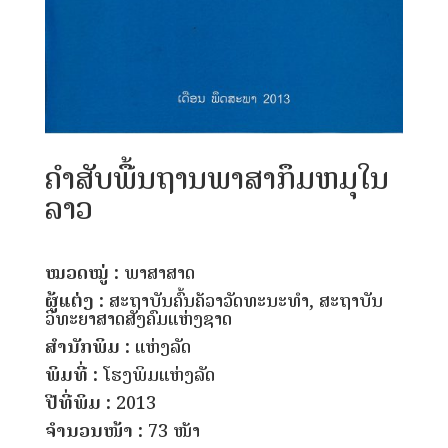
ຄໍາສັບພື້ນຖານພາສາກຶມຫມຸໃນ
ລາວ
ໝວດໝູ່ :
ພາສາສາດ
ຜູ້ແຕ່ງ :
ສະຖາບັນຄົ້ນຄ້ວາວັດທະນະທຳ, ສະຖາບັນ
ວິທະຍາສາດສັງຄົມແຫ່ງຊາດ
ສຳນັກພິມ :
ແຫ່ງລັດ
ພິມທີ່ :
ໂຮງພິມແຫ່ງລັດ
ປີທີ່ພິມ :
2013
ຈຳນວນໜ້າ :
73 ໜ້າ