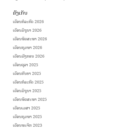
ຄັງເກັບ
ເດືອນກໍລະກົດ 2026
ເດືອນມິຖຸນາ 2026
ເດືອນພຶດສະພາ 2026
ເດືອນກຸມພາ 2026
ເດືອນມັງກອນ 2026
ເດືອນຕຸລາ 2025
ເດືອນກັນຍາ 2025
ເດືອນກໍລະກົດ 2025
ເດືອນມິຖຸນາ 2025
ເດືອນພຶດສະພາ 2025
ເດືອນເມສາ 2025
ເດືອນກຸມພາ 2025
ເດືອນພະຈິກ 2023