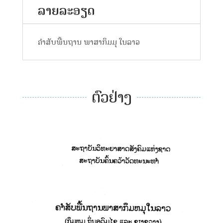
ລາຍລະອຽດ
ຄຳສັບພື້ນຖານ ພາສາກຶມມຸ ໃນລາວ
ຕົວຢ່າງ