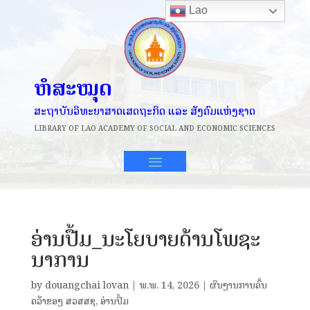
Lao
ຫໍສະໝຸດ
ສະຖາບັນວິທະຍາສາດເສດຖະກິດ ແລະ ສັງຄົມແຫ່ງຊາດ
LIBRARY OF
LAO ACADEMY OF SOCIAL AND ECONOMIC SCIENCES
ອ່ານປື້ມ_ນະໂຍບາຍດ້ານໂພຊະ
ນາການ
by
douangchai lovan
|
ພ.ພ. 14, 2026
|
ຜົນງານການຄົ້ນ
ຄວ້າຂອງ ສວສສຊ
,
ອ່ານປຶ້ມ