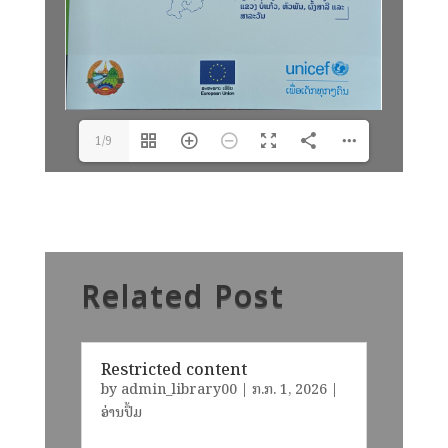
1/9
Related Post
Restricted content
by
admin_library00
|
​ກ.ກ. 1, 2026
|
ອ່ານປຶ້ມ