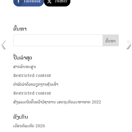
Facebook
Twitter
ຄົ້ນຫາ
ປື້ມລ່າສຸດ
ສານລຶບພະສູນ
Restricted content
ດໍາລັດວ່າດ້ວຍວຽກງານຊົນເຜົ່າ
Restricted content
ສັງລວມບົດຄົ້ນຄວ້າວິຊາການ ເສດຖະກິດມະຫາພາກ 2022
ຄັງເກັບ
ເດືອນກໍລະກົດ 2026