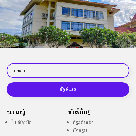
ສົ່ງອີເມວ
ໝວດໝູ່
ຫົວຂໍ້ອື່ນໆ
ປຶ້ມທັງໝົດ
ກ່ຽວກັບເຮົາ
ນັກຂຽນ