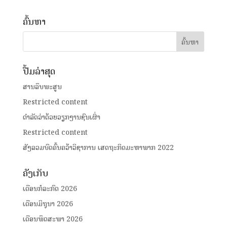
ຄົ້ນຫາ
ປື້ມລ່າສຸດ
ສານລຶບພະສູນ
Restricted content
ດໍາລັດວ່າດ້ວຍວຽກງານຊົນເຜົ່າ
Restricted content
ສັງລວມບົດຄົ້ນຄວ້າວິຊາການ ເສດຖະກິດມະຫາພາກ 2022
ຄັງເກັບ
ເດືອນກໍລະກົດ 2026
ເດືອນມິຖຸນາ 2026
ເດືອນພຶດສະພາ 2026