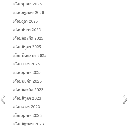
ເດືອນກຸມພາ 2026
ເດືອນມັງກອນ 2026
ເດືອນຕຸລາ 2025
ເດືອນກັນຍາ 2025
ເດືອນກໍລະກົດ 2025
ເດືອນມິຖຸນາ 2025
ເດືອນພຶດສະພາ 2025
ເດືອນເມສາ 2025
ເດືອນກຸມພາ 2025
ເດືອນພະຈິກ 2023
ເດືອນກໍລະກົດ 2023
ເດືອນມິຖຸນາ 2023
ເດືອນເມສາ 2023
ເດືອນກຸມພາ 2023
ເດືອນມັງກອນ 2023