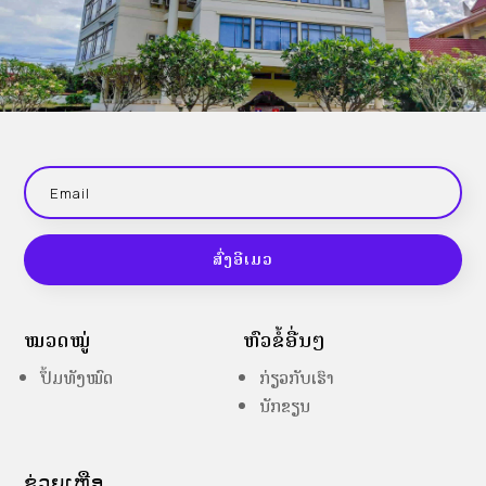
ສົ່ງອີເມວ
ໝວດໝູ່
ຫົວຂໍ້ອື່ນໆ
ປຶ້ມທັງໝົດ
ກ່ຽວກັບເຮົາ
ນັກຂຽນ
ຊ່ວຍເຫຼືອ