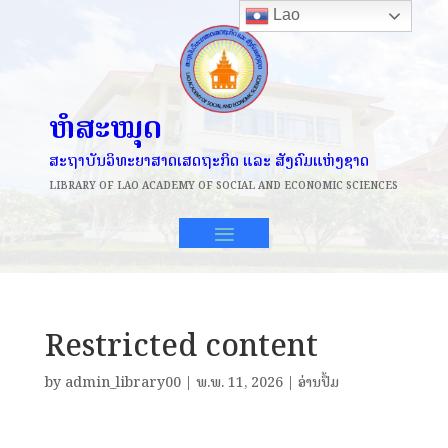
Lao
ຫໍສະໝຸດ
ສະຖາບັນວິທະຍາສາດເສດຖະກິດ ແລະ ສັງຄົມແຫ່ງຊາດ
LIBRARY OF
LAO ACADEMY OF SOCIAL AND ECONOMIC SCIENCES
Restricted content
by
admin_library00
|
ພ.ພ. 11, 2026
|
ອ່ານປຶ້ມ