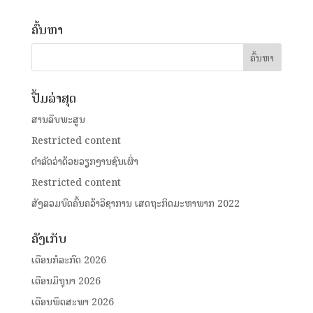
ຄົ້ນຫາ
ປື້ມລ່າສຸດ
ສານລຶບພະສູນ
Restricted content
ດໍາລັດວ່າດ້ວຍວຽກງານຊົນເຜົ່າ
Restricted content
ສັງລວມບົດຄົ້ນຄວ້າວິຊາການ ເສດຖະກິດມະຫາພາກ 2022
ຄັງເກັບ
ເດືອນກໍລະກົດ 2026
ເດືອນມິຖຸນາ 2026
ເດືອນພຶດສະພາ 2026