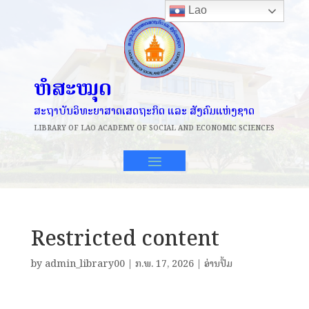
Lao
ຫໍສະໝຸດ
ສະຖາບັນວິທະຍາສາດເສດຖະກິດ ແລະ ສັງຄົມແຫ່ງຊາດ
LIBRARY OF
LAO ACADEMY OF SOCIAL AND ECONOMIC SCIENCES
Restricted content
by
admin_library00
|
ກ.ພ. 17, 2026
|
ອ່ານປຶ້ມ