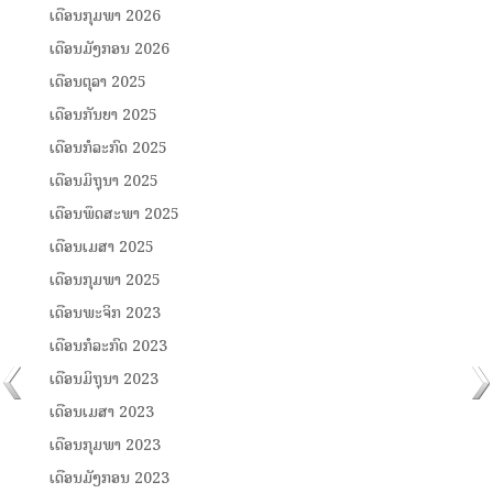
ເດືອນກຸມພາ 2026
ເດືອນມັງກອນ 2026
ເດືອນຕຸລາ 2025
ເດືອນກັນຍາ 2025
ເດືອນກໍລະກົດ 2025
ເດືອນມິຖຸນາ 2025
ເດືອນພຶດສະພາ 2025
ເດືອນເມສາ 2025
ເດືອນກຸມພາ 2025
ເດືອນພະຈິກ 2023
ເດືອນກໍລະກົດ 2023
ເດືອນມິຖຸນາ 2023
ເດືອນເມສາ 2023
ເດືອນກຸມພາ 2023
ເດືອນມັງກອນ 2023