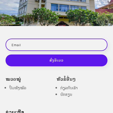
ສົ່ງອີເມວ
ໝວດໝູ່
ຫົວຂໍ້ອື່ນໆ
ປຶ້ມທັງໝົດ
ກ່ຽວກັບເຮົາ
ນັກຂຽນ
ຊ່ວຍເຫຼືອ