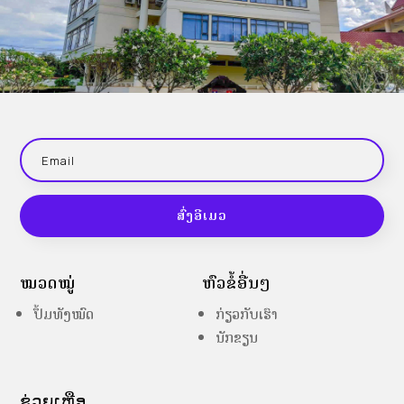
ສົ່ງອີເມວ
ໝວດໝູ່
ຫົວຂໍ້ອື່ນໆ
ປຶ້ມທັງໝົດ
ກ່ຽວກັບເຮົາ
ນັກຂຽນ
ຊ່ວຍເຫຼືອ