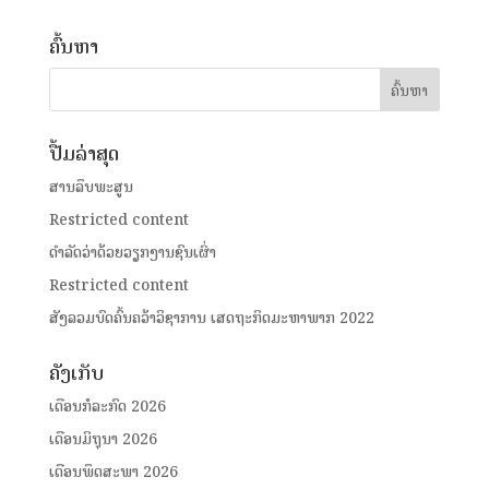
ຄົ້ນຫາ
ປື້ມລ່າສຸດ
ສານລຶບພະສູນ
Restricted content
ດໍາລັດວ່າດ້ວຍວຽກງານຊົນເຜົ່າ
Restricted content
ສັງລວມບົດຄົ້ນຄວ້າວິຊາການ ເສດຖະກິດມະຫາພາກ 2022
ຄັງເກັບ
ເດືອນກໍລະກົດ 2026
ເດືອນມິຖຸນາ 2026
ເດືອນພຶດສະພາ 2026