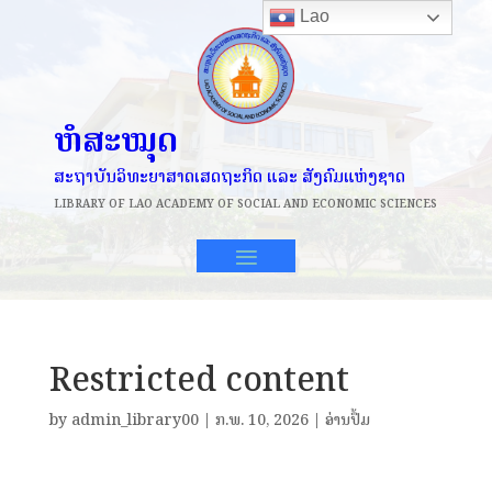
Lao
ຫໍສະໝຸດ
ສະຖາບັນວິທະຍາສາດເສດຖະກິດ ແລະ ສັງຄົມແຫ່ງຊາດ
LIBRARY OF
LAO ACADEMY OF SOCIAL AND ECONOMIC SCIENCES
Restricted content
by
admin_library00
|
ກ.ພ. 10, 2026
|
ອ່ານປຶ້ມ