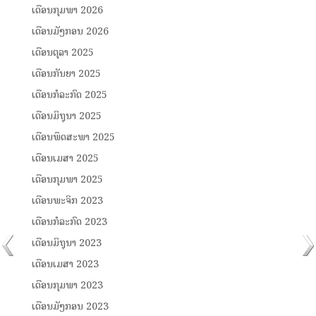
ເດືອນກຸມພາ 2026
ເດືອນມັງກອນ 2026
ເດືອນຕຸລາ 2025
ເດືອນກັນຍາ 2025
ເດືອນກໍລະກົດ 2025
ເດືອນມິຖຸນາ 2025
ເດືອນພຶດສະພາ 2025
ເດືອນເມສາ 2025
ເດືອນກຸມພາ 2025
ເດືອນພະຈິກ 2023
ເດືອນກໍລະກົດ 2023
ເດືອນມິຖຸນາ 2023
ເດືອນເມສາ 2023
ເດືອນກຸມພາ 2023
ເດືອນມັງກອນ 2023