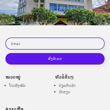
ສົ່ງອີເມວ
ໝວດໝູ່
ຫົວຂໍ້ອື່ນໆ
ປຶ້ມທັງໝົດ
ກ່ຽວກັບເຮົາ
ນັກຂຽນ
ຊ່ວຍເຫຼືອ