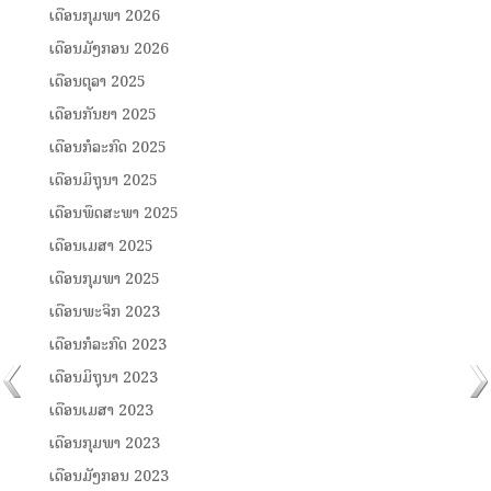
ເດືອນກຸມພາ 2026
ເດືອນມັງກອນ 2026
ເດືອນຕຸລາ 2025
ເດືອນກັນຍາ 2025
ເດືອນກໍລະກົດ 2025
ເດືອນມິຖຸນາ 2025
ເດືອນພຶດສະພາ 2025
ເດືອນເມສາ 2025
ເດືອນກຸມພາ 2025
ເດືອນພະຈິກ 2023
ເດືອນກໍລະກົດ 2023
ເດືອນມິຖຸນາ 2023
ເດືອນເມສາ 2023
ເດືອນກຸມພາ 2023
ເດືອນມັງກອນ 2023