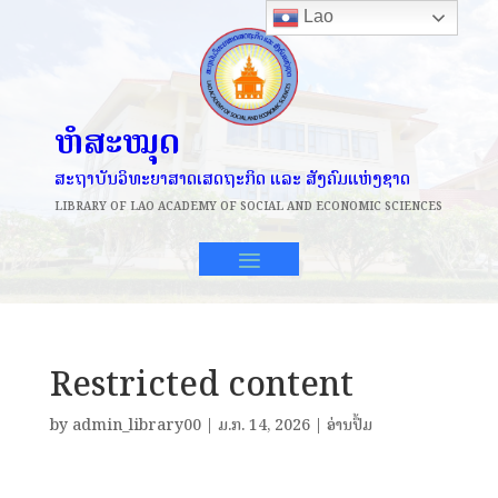
Lao
ຫໍສະໝຸດ
ສະຖາບັນວິທະຍາສາດເສດຖະກິດ ແລະ ສັງຄົມແຫ່ງຊາດ
LIBRARY OF
LAO ACADEMY OF SOCIAL AND ECONOMIC SCIENCES
Restricted content
by
admin_library00
|
ມ.ກ. 14, 2026
|
ອ່ານປຶ້ມ