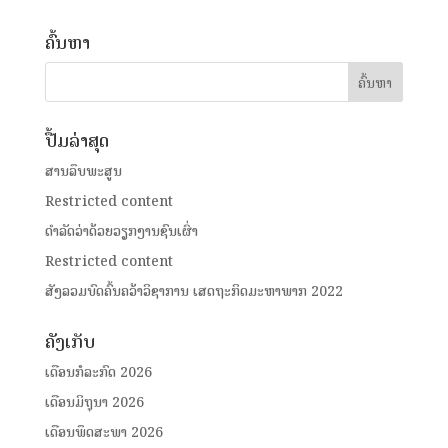
ຄົ້ນຫາ
ປື້ມລ່າສຸດ
ສານລຶບພະສູນ
Restricted content
ດໍາລັດວ່າດ້ວຍວຽກງານຊົນເຜົ່າ
Restricted content
ສັງລວມບົດຄົ້ນຄວ້າວິຊາການ ເສດຖະກິດມະຫາພາກ 2022
ຄັງເກັບ
ເດືອນກໍລະກົດ 2026
ເດືອນມິຖຸນາ 2026
ເດືອນພຶດສະພາ 2026