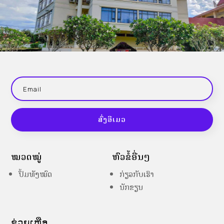
ສົ່ງອີເມວ
ໝວດໝູ່
ຫົວຂໍ້ອື່ນໆ
ປຶ້ມທັງໝົດ
ກ່ຽວກັບເຮົາ
ນັກຂຽນ
ຊ່ວຍເຫຼືອ