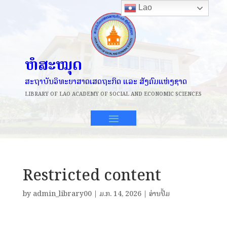
Lao
ຫໍສະໝຸດ
ສະຖາບັນວິທະຍາສາດເສດຖະກິດ ແລະ ສັງຄົມແຫ່ງຊາດ
LIBRARY OF
LAO ACADEMY OF SOCIAL AND ECONOMIC SCIENCES
Restricted content
by
admin_library00
|
ມ.ກ. 14, 2026
|
ອ່ານປຶ້ມ