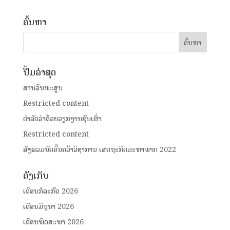
ຄົ້ນຫາ
ປື້ມລ່າສຸດ
ສານລຶບພະສູນ
Restricted content
ດໍາລັດວ່າດ້ວຍວຽກງານຊົນເຜົ່າ
Restricted content
ສັງລວມບົດຄົ້ນຄວ້າວິຊາການ ເສດຖະກິດມະຫາພາກ 2022
ຄັງເກັບ
ເດືອນກໍລະກົດ 2026
ເດືອນມິຖຸນາ 2026
ເດືອນພຶດສະພາ 2026