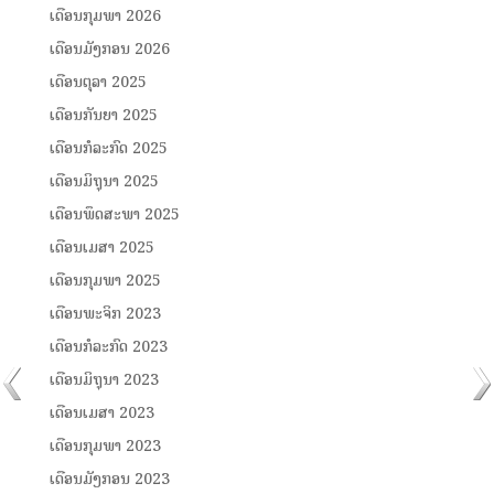
ເດືອນກຸມພາ 2026
ເດືອນມັງກອນ 2026
ເດືອນຕຸລາ 2025
ເດືອນກັນຍາ 2025
ເດືອນກໍລະກົດ 2025
ເດືອນມິຖຸນາ 2025
ເດືອນພຶດສະພາ 2025
ເດືອນເມສາ 2025
ເດືອນກຸມພາ 2025
ເດືອນພະຈິກ 2023
ເດືອນກໍລະກົດ 2023
ເດືອນມິຖຸນາ 2023
ເດືອນເມສາ 2023
ເດືອນກຸມພາ 2023
ເດືອນມັງກອນ 2023