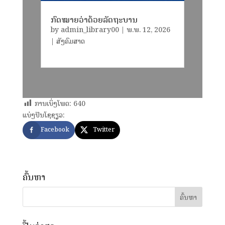
ກົດໝາຍວ່າດ້ວຍລັດຖະບານ
by
admin_library00
|
ພ.ພ. 12, 2026
|
ສັງຄົມສາດ
ການເບິ່ງໂພດ:
640
ແບ່ງປັນໂຊຊຽວ:
Facebook
Twitter
ຄົ້ນຫາ