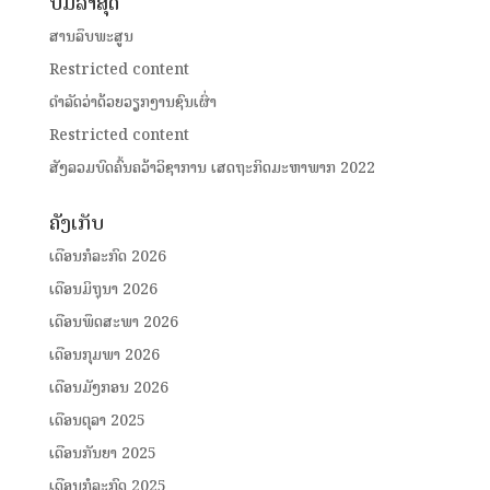
ປື້ມລ່າສຸດ
ສານລຶບພະສູນ
Restricted content
ດໍາລັດວ່າດ້ວຍວຽກງານຊົນເຜົ່າ
Restricted content
ສັງລວມບົດຄົ້ນຄວ້າວິຊາການ ເສດຖະກິດມະຫາພາກ 2022
ຄັງເກັບ
ເດືອນກໍລະກົດ 2026
ເດືອນມິຖຸນາ 2026
ເດືອນພຶດສະພາ 2026
ເດືອນກຸມພາ 2026
ເດືອນມັງກອນ 2026
ເດືອນຕຸລາ 2025
ເດືອນກັນຍາ 2025
ເດືອນກໍລະກົດ 2025