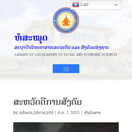
Lao
ຫໍສະໝຸດ
ສະຖາບັນວິທະຍາສາດເສດຖະກິດ ແລະ ສັງຄົມແຫ່ງຊາດ
LIBRARY OF
LAO ACADEMY OF SOCIAL AND ECONOMIC SCIENCES
ສະຫວັດດີການສັງຄົມ
by
admin_library00
|
​ກ.ກ. 7, 2025
|
ສັງຄົມສາດ