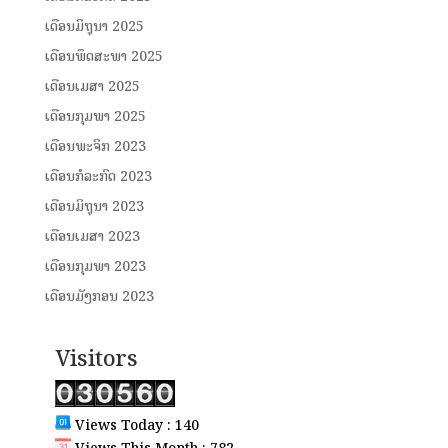
ເດືອນມິຖຸນາ 2025
ເດືອນພຶດສະພາ 2025
ເດືອນເມສາ 2025
ເດືອນກຸມພາ 2025
ເດືອນພະຈິກ 2023
ເດືອນກໍລະກົດ 2023
ເດືອນມິຖຸນາ 2023
ເດືອນເມສາ 2023
ເດືອນກຸມພາ 2023
ເດືອນມັງກອນ 2023
Visitors
Views Today : 140