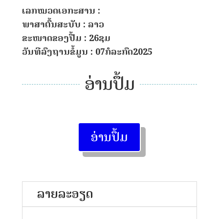
ເລກໝວດເອກະສານ :
ພາສາຕົ້ນສະບັບ : ລາວ
ຂະໜາດຂອງປື້ມ : 26ຊມ
ວັນທີລົງຖານຂໍ້ມູນ : 07ກໍລະກົດ2025
ອ່ານປຶ້ມ
ອ່ານປຶ້ມ
ລາຍລະອຽດ