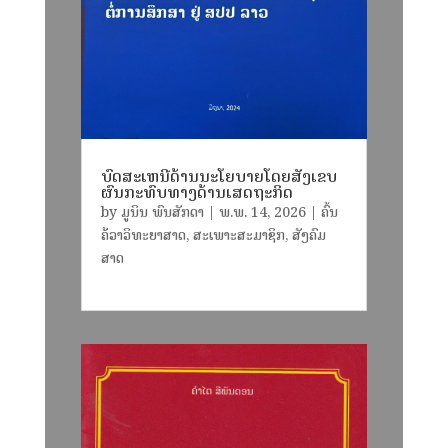
ບົດສະເຫນີດ້ານນະໂຍບາຍໂດຍສັງເຂບ
ຜົນກະທົບທາງດ້ານເສດຖະກິດ
by
ມູນິນ ພົນສັກດາ
|
ພ.ພ. 14, 2026
|
ຄົ້ນ
ຄ້ວາວິທະຍາສາດ
,
ສະເພາະສະມາຊິກ
,
ສັງຄົມ
ສາດ