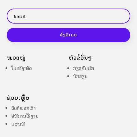
ສົ່ງອີເມວ
ໝວດໝູ່
ຫົວຂໍ້ອື່ນໆ
ປຶ້ມທັງໝົດ
ກ່ຽວກັບເຮົາ
ນັກຂຽນ
ຊ່ວຍເຫຼືອ
ຕິດຕໍ່ພວກເຮົາ
ວິທີການໃຊ້ງານ
ແຜນທີ່