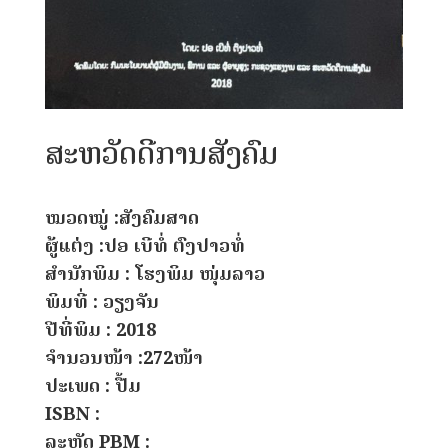
ສະຫວັດດີການສັງຄົມ
ໝວດໝູ່ :ສັງຄົມສາດ
ຜູ້ແຕ່ງ :ປອ ເບີທໍ່ ຕົງປາວທໍ່
ສຳນັກພິມ : ໂຮງພິມ ໜຸ່ມລາວ
ພິມທີ່ : ວຽງຈັນ
ປີທີ່ພິມ : 2018
ຈຳນວນໜ້າ :272ໜ້າ
ປະເພດ : ປື້ມ
ISBN :
ລະຫັດ PBM :