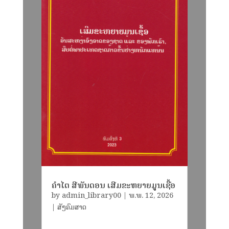
ຄໍາໄຕ ສີພັນດອນ ເສີມຂະຫຍາຍມູນເຊື້ອ
by
admin_library00
|
ພ.ພ. 12, 2026
|
ສັງຄົມສາດ