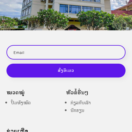
ສົ່ງອີເມວ
ໝວດໝູ່
ຫົວຂໍ້ອື່ນໆ
ປຶ້ມທັງໝົດ
ກ່ຽວກັບເຮົາ
ນັກຂຽນ
ຊ່ວຍເຫຼືອ