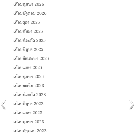
ເດືອນກຸມພາ 2026
ເດືອນມັງກອນ 2026
ເດືອນຕຸລາ 2025
ເດືອນກັນຍາ 2025
ເດືອນກໍລະກົດ 2025
ເດືອນມິຖຸນາ 2025
ເດືອນພຶດສະພາ 2025
ເດືອນເມສາ 2025
ເດືອນກຸມພາ 2025
ເດືອນພະຈິກ 2023
ເດືອນກໍລະກົດ 2023
ເດືອນມິຖຸນາ 2023
ເດືອນເມສາ 2023
ເດືອນກຸມພາ 2023
ເດືອນມັງກອນ 2023