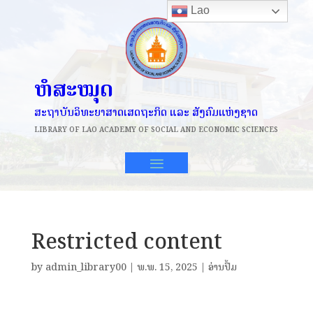
Lao
ຫໍສະໝຸດ
ສະຖາບັນວິທະຍາສາດເສດຖະກິດ ແລະ ສັງຄົມແຫ່ງຊາດ
LIBRARY OF
LAO ACADEMY OF SOCIAL AND ECONOMIC SCIENCES
Restricted content
by
admin_library00
|
ພ.ພ. 15, 2025
|
ອ່ານປຶ້ມ