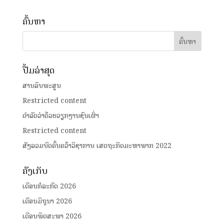
ຄົ້ນຫາ
ປື້ມລ່າສຸດ
ສານລຶບພະສູນ
Restricted content
ດໍາລັດວ່າດ້ວຍວຽກງານຊົນເຜົ່າ
Restricted content
ສັງລວມບົດຄົ້ນຄວ້າວິຊາການ ເສດຖະກິດມະຫາພາກ 2022
ຄັງເກັບ
ເດືອນກໍລະກົດ 2026
ເດືອນມິຖຸນາ 2026
ເດືອນພຶດສະພາ 2026