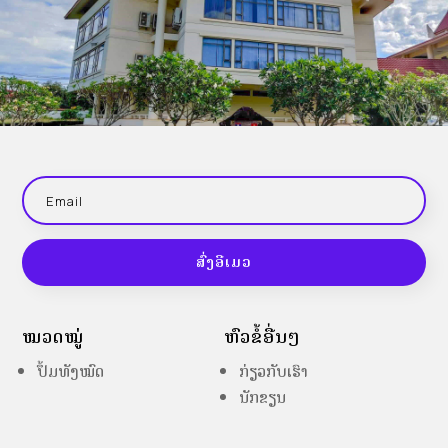
ສົ່ງອີເມວ
ໝວດໝູ່
ຫົວຂໍ້ອື່ນໆ
ປຶ້ມທັງໝົດ
ກ່ຽວກັບເຮົາ
ນັກຂຽນ