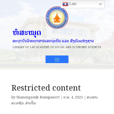
Lao
ຫໍສະໝຸດ
ສະຖາບັນວິທະຍາສາດເສດຖະກິດ ແລະ ສັງຄົມແຫ່ງຊາດ
LIBRARY OF
LAO ACADEMY OF SOCIAL AND ECONOMIC SCIENCES
Restricted content
by
thanongsouk Bounpasert
|
ກ.ພ. 4, 2025
|
ສະເພາະ
ສະມາຊິກ
,
ອ່ານປຶ້ມ