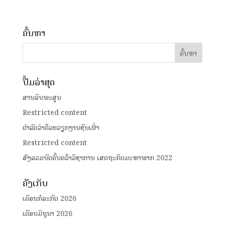
ຄົ້ນຫາ
ປື້ມລ່າສຸດ
ສານລຶບພະສູນ
Restricted content
ດໍາລັດວ່າດ້ວຍວຽກງານຊົນເຜົ່າ
Restricted content
ສັງລວມບົດຄົ້ນຄວ້າວິຊາການ ເສດຖະກິດມະຫາພາກ 2022
ຄັງເກັບ
ເດືອນກໍລະກົດ 2026
ເດືອນມິຖຸນາ 2026